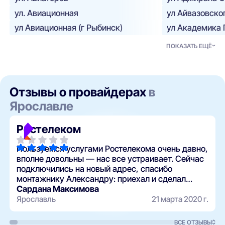
СЗ Новый горизонт, строящийся жилой дом
ул. Авиационная
ул Айвазовског
ул Авиационная (г Рыбинск)
ул Академика 
СЗ Строительный трест №1, Строящийся жилой
дом
ПОКАЗАТЬ ЕЩЁ
СЗ Яковлевское, строящийся жилой дом
СЗ Ярстройнедвижимость, Строящийся жилой
дом
Соколов, жилой дом
Отзывы о провайдерах
в
Ярославле
Старое Брагино, жилой комплекс
Строительный трест №1, строящийся жилой дом
Ростелеком
Твердость, жилой комплекс
Финитими, жилой дом
Пользуемся услугами Ростелекома очень давно,
вполне довольны — нас все устраивает. Сейчас
Ярославль Сити, строящиеся объекты
подключились на новый адрес, спасибо
монтажнику Александру: приехал и сделал
очень быстро.
Сардана Максимова
Ярославль
21 марта 2020 г.
ВСЕ ОТЗЫВЫ