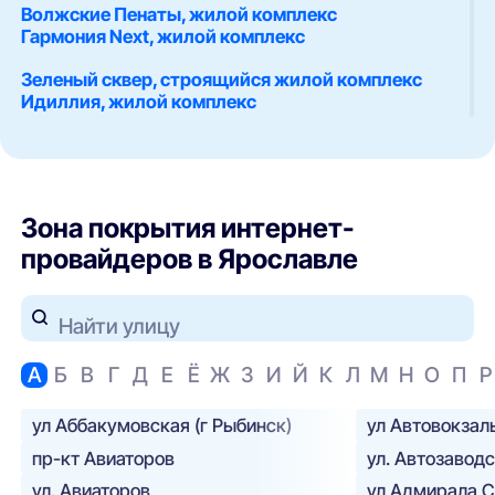
Волжские Пенаты, жилой комплекс
Гармония Next, жилой комплекс
Зеленый сквер, строящийся жилой комплекс
Идиллия, жилой комплекс
Люксембург, жилой комплекс
Мегаполис, жилой комплекс
Мегаполис, строящийся жилой комплекс
Зона покрытия интернет-
Мелодия, жилой комплекс
провайдеров в Ярославле
Нагорье, жилой комплекс
Наследие, жилой комплекс
Найти улицу
Новация, жилой комплекс
Норские резиденции, жилой комплекс
А
Б
В
Г
Д
Е
Ё
Ж
З
И
Й
К
Л
М
Н
О
П
Р
Норские резиденции, строящийся жилой
ул Аббакумовская (г Рыбинск)
ул Автовокзал
комплекс
Премьер, жилой комплекс
пр-кт Авиаторов
ул. Автозавод
ул. Авиаторов
ул Адмирала С
Престиж сити, жилой дом