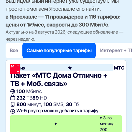
Ваш идеальный интернет уже существует. Мы
просто помогаем Ярославле его найти.
в Ярославле — 11 провайдеров и 116 тарифов:
цены от 1₽/мес, скорости до 300 Мбит/с.
Актуально на 8 августа 2026; следующее обновление —
через неделю.
Все
Самые популярные тарифы
Интернет + Т
Акция
МТС
Пакет «МТС Дома Отлично +
ТВ + Моб. связь»
100
Мбит/с
232
ТВ
89
HD
800
минут,
100
SMS,
30
Гб
Wi-Fi роутер можно добавить к тарифу
с 3-го
месяца -
700