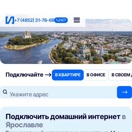
Ярославль
+7 (4852) 31-78-68
24/7
Подключайте —>
В КВАРТИРЕ
В ОФИСЕ
В СВОЕМ
—>
Укажите адрес
Подключить домашний интернет
в
Ярославле