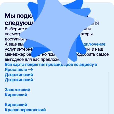
Мы подключаем интернет в
следующих районах
Ярославля
Выберите ваш район, улицу и номер дома и
посмотрите, какие провайдеры и операторы
доступны по вашему адресу.
А еще вы можете
оставить заявку на подключение
услуг интернета, телевидения и телефонии, и наш
менеджер бесплатно поможет вам подобрать самое
выгодное для вас предложение.
Вся карта покрытия провайдеров по адресу в
Ярославле —>
Дзержинский
Дзержинский
Заволжский
Кировский
Кировский
Красноперекопский