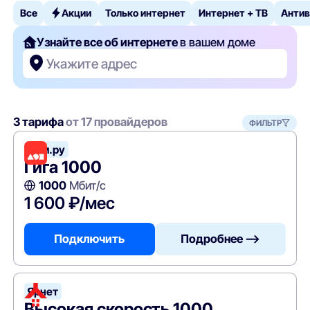
Все
Акции
Только интернет
Интернет + ТВ
Антив
Узнайте все об интернете
в вашем доме
Укажите адрес
3 тарифа
от 17 провайдеров
ФИЛЬТР
Дом.ру
Гига 1000
1000
Мбит/с
1 600 ₽/мес
Подключить
Подробнее —>
Ярнет
Высокая скорость 1000