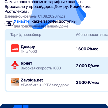
Самые подключаемые тарифные планы в
Ярославле у провайдеров Дом.ру, Яркий.ком,
Ростелеком .
Данные обновлены 01.08.2026 года
Узнайте
, какие тарифы доступны
для подключения в вашем доме
Тариф, провайдер
Абонентская плат
Дом.ру
1 600 ₽/мес
Гига 1000
Ярнет
2 000 ₽/мес
Высокая скорость 1000
Zavolga.net
2 500 ₽/мес
«Гигабит» + IP TV в подарок