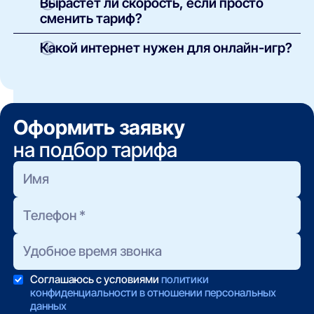
Вырастет ли скорость, если просто
провайдеры на оптике GPON. Реальная
сменить тариф?
скорость вашего дома зависит от технологии
подключения — проверьте адрес.
Если технология дома позволяет — да, апгрейд
Какой интернет нужен для онлайн-игр?
применяется удалённо за минуты. Если дом на
старой сети — сначала нужен перевод на
Игре нужен низкий пинг и отсутствие потерь
оптику.
пакетов; скорость нужна загрузкам. Идеал —
скоростной тариф на оптике: и пинг низкий, и
апдейты летают.
Оформить заявку
на подбор тарифа
Соглашаюсь с условиями
политики
конфиденциальности в отношении персональных
данных