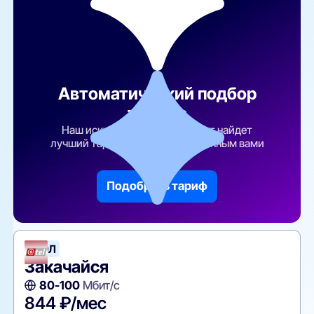
Автоматический подбор
тарифа
Наш искусственный интеллект найдет
лучший тарифный план по указанным вами
параметрам
Подобрать тариф
АТЭЛ
Закачайся
80-100
Мбит/с
844 ₽/мес