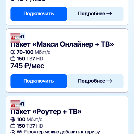
Подключить
Подробнее —>
АТЭЛ
Пакет «Макси Онлайнер + ТВ»
70-100
Мбит/с
150
ТВ
7
HD
745 ₽/мес
Подключить
Подробнее —>
АТЭЛ
Пакет «Роутер + ТВ»
100
Мбит/с
150
ТВ
7
HD
Wi-Fi роутер можно добавить к тарифу