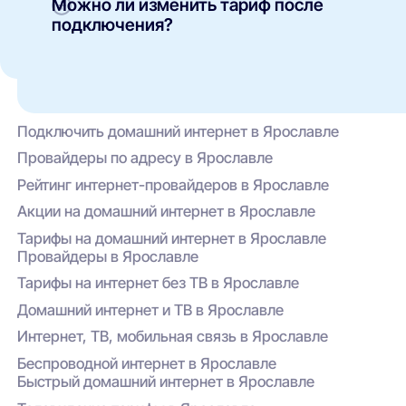
Можно ли изменить тариф после
напрямую оператору.
Интерактивное ТВ (включая HD-каналы);
подключения?
Домашнюю и мобильную телефонию;
Да, смена тарифа возможна. Это можно
сделать через личный кабинет на сайте АТЭЛ
Комплексы «умный дом»,
или по обращению в техническую поддержку.
видеонаблюдение, Wi-Fi роутеры;
Условия зависят от текущего пакета и
Специальные акции и кэшбэк при оплате
действующих акций.
Подключить домашний интернет в Ярославле
через личный кабинет или приложение
провайдера.
Провайдеры по адресу в Ярославле
Рейтинг интернет-провайдеров в Ярославле
Акции на домашний интернет в Ярославле
Тарифы на домашний интернет в Ярославле
Провайдеры в Ярославле
Тарифы на интернет без ТВ в Ярославле
Домашний интернет и ТВ в Ярославле
Интернет, ТВ, мобильная связь в Ярославле
Беспроводной интернет в Ярославле
Быстрый домашний интернет в Ярославле