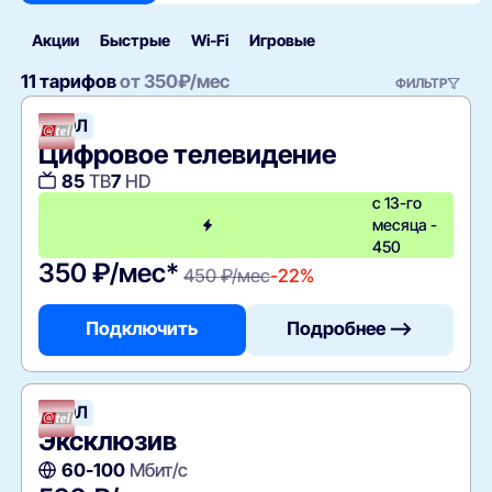
Акции
Быстрые
Wi‑Fi
Игровые
11 тарифов
от
350
₽/мес
ФИЛЬТР
АТЭЛ
Цифровое телевидение
85
ТВ
7
HD
с 13-го
месяца -
450
350 ₽/мес*
450 ₽/мес
-22%
Подключить
Подробнее —>
АТЭЛ
Эксклюзив
60-100
Мбит/с