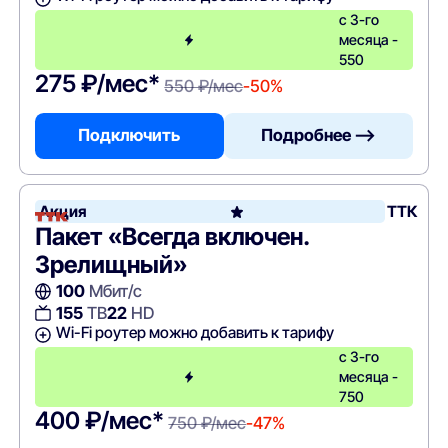
с 3-го
месяца -
550
275 ₽/мес*
550 ₽/мес
-50%
Подключить
Подробнее —>
Акция
ТТК
Пакет «Всегда включен.
Зрелищный»
100
Мбит/с
155
ТВ
22
HD
Wi-Fi роутер можно добавить к тарифу
с 3-го
месяца -
750
400 ₽/мес*
750 ₽/мес
-47%