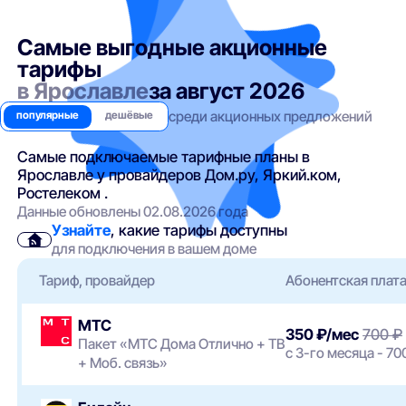
Самые выгодные акционные
тарифы
в Ярославле
за август 2026
среди акционных предложений
популярные
дешёвые
Самые подключаемые тарифные планы в
Ярославле у провайдеров Дом.ру, Яркий.ком,
Ростелеком .
Данные обновлены 02.08.2026 года
Узнайте
, какие тарифы доступны
для подключения в вашем доме
Тариф, провайдер
Абонентская плат
МТС
350 ₽/мес
700 ₽
Пакет «МТС Дома Отлично + ТВ
с 3-го месяца - 70
+ Моб. связь»