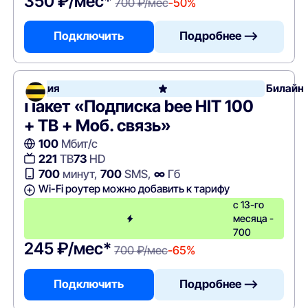
350 ₽/мес*
700 ₽/мес
-50%
Подключить
Подробнее —>
Акция
Билайн
Пакет «Подписка bee HIT 100
+ ТВ + Моб. связь»
100
Мбит/с
221
ТВ
73
HD
700
минут,
700
SMS,
∞
Гб
Wi-Fi роутер можно добавить к тарифу
с 13-го
месяца -
700
245 ₽/мес*
700 ₽/мес
-65%
Подключить
Подробнее —>