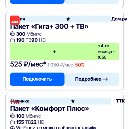
Акция
Дом.ру
Пакет «Гига+ 300 + ТВ»
300
Мбит/с
190
ТВ
90
HD
с 4-го
месяца -
1050
525 ₽/мес*
1 050 ₽/мес
-50%
Подключить
Подробнее —>
Новинка
ТТК
Пакет «Комфорт Плюс»
100
Мбит/с
155
ТВ
22
HD
Wi-Fi роутер можно добавить к тарифу