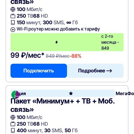
связь»
100
Мбит/с
250
ТВ
68
HD
150
минут,
300
SMS,
∞
Гб
Wi-Fi роутер можно добавить к тарифу
с 2-го
месяца -
849
99 ₽/мес*
849 ₽/мес
-88%
Подключить
Подробнее —>
Акция
МегаФо
Пакет «Минимум+ + ТВ + Моб.
связь»
100
Мбит/с
250
ТВ
68
HD
400
минут,
30
SMS,
50
Гб