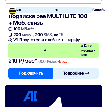
Акция
Билайн
Подписка bee MULTI LITE 100
+ Моб. связь
100
Мбит/с
200
минут,
200
SMS,
∞
Гб
Wi-Fi роутер можно добавить к тарифу
с 13-го
месяца -
600
210 ₽/мес*
600 ₽/мес
-65%
Подключить
Подробнее —>