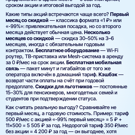
сроком акции и итоговой выгодой за год.
Какие типы акций встречаются чаще всего?
Первый
месяц со скидкой
— классика формата «1 ₽» или
«-99%»: привлекательная посадка, но со второго
месяца действует обычная цена.
Несколько
месяцев со скидкой
— скидка 30–50% на 3–6
месяцев, иногда с обязательным годовым
контрактом.
Бесплатное оборудование
— Wi-Fi
роутер, ТВ-приставка или Mesh-система в аренду
за 0 ₽/мес на срок акции.
Бесплатная мобильная
связь
— пакет минут и гигабайтов от того же
оператора включён в домашний тариф.
Кэшбэк
—
возврат части оплаты на счёт при годовой
предоплате.
Скидки для льготников
— постоянные
15–30% для пенсионеров, многодетных семей и
студентов при подтверждении статуса.
Как считать реальную выгоду? Сравнивайте не
первый месяц, а годовую стоимость. Пример: тариф
500 ₽/мес с акцией «-99% первый месяц» = 5 ₽ +
11×500 = 5 505 ₽ за год. Недорогой тариф 350 ₽/мес
без акции = 4 200 ₽ за год — он выгоднее, хотя