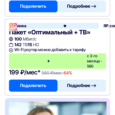
Подключить
Подробнее —>
Новинка
ЯР.c
Пакет «Оптимальный + ТВ»
100
Мбит/с
142
ТВ
15
HD
Wi-Fi роутер можно добавить к тарифу
с 3-го
месяца -
560
199 ₽/мес*
560 ₽/мес
-64%
Подключить
Подробнее —>