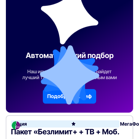
Автоматический подбор
тарифа
Наш искусственный интеллект найдет
лучший тарифный план по указанным вами
параметрам
Подобрать тариф
Акция
МегаФо
Пакет «Безлимит+ + ТВ + Моб.