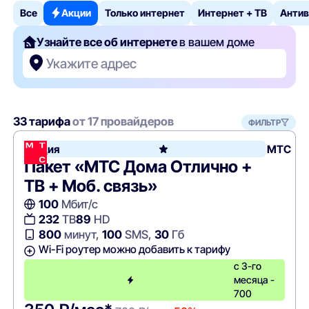
Все
Акции
Только интернет
Интернет + ТВ
Антив
Узнайте все об интернете
в вашем доме
Укажите адрес
33 тарифа
от 17 провайдеров
ФИЛЬТР
Акция
МТС
Пакет «МТС Дома Отлично +
ТВ + Моб. связь»
100
Мбит/с
232
ТВ
89
HD
800
минут,
100
SMS,
30
Гб
Wi-Fi роутер можно добавить к тарифу
с 3-го
месяца -
700