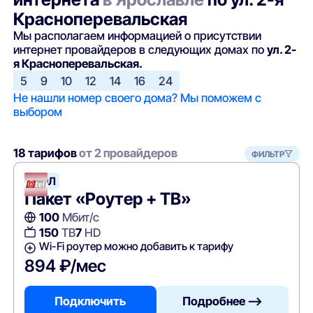
Красноперевальская
Мы располагаем информацией о присутствии
интернет провайдеров в следующих домах по
ул. 2-
я Красноперевальская.
5
9
10
12
14
16
24
Не нашли номер своего дома? Мы поможем с
выбором
18 тарифов
от 2 провайдеров
ФИЛЬТР
АТЭЛ
Пакет «Роутер + ТВ»
100
Мбит/с
150
ТВ
7
HD
Wi-Fi роутер можно добавить к тарифу
894 ₽/мес
Подключить
Подробнее —>