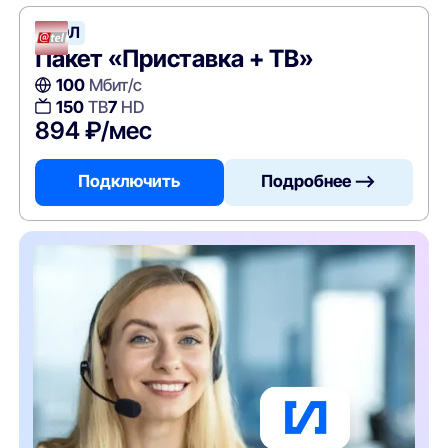
АТЭЛ
Пакет «Приставка + ТВ»
100
Мбит/с
150
ТВ
7
HD
894 ₽/мес
Подключить
Подробнее —>