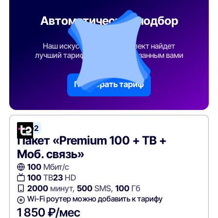
Автоматический подбор
тарифа
Наш искусственный интеллект найдет
лучший тарифный план по указанным вами
параметрам
Подобрать тариф
Tele2
Пакет «Premium 100 + ТВ +
Моб. связь»
100
Мбит/с
100
ТВ
23
HD
2000
минут,
500
SMS,
100
Гб
Wi-Fi роутер можно добавить к тарифу
1 850 ₽/мес