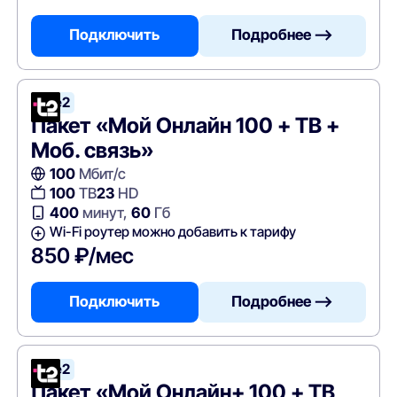
Подключить
Подробнее —>
Tele2
Пакет «Мой Онлайн 100 + ТВ +
Моб. связь»
100
Мбит/с
100
ТВ
23
HD
400
минут,
60
Гб
Wi-Fi роутер можно добавить к тарифу
850 ₽/мес
Подключить
Подробнее —>
Tele2
Пакет «Мой Онлайн+ 100 + ТВ