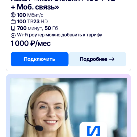
+ Моб. связь»
100
Мбит/с
100
ТВ
23
HD
700
минут,
50
Гб
Wi-Fi роутер можно добавить к тарифу
1 000 ₽/мес
Подключить
Подробнее —>