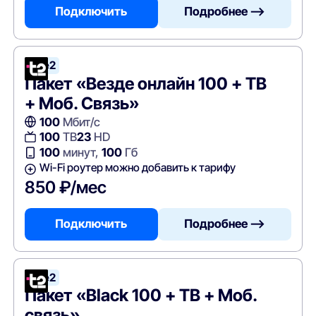
Подключить
Подробнее —>
Tele2
Пакет «Везде онлайн 100 + ТВ
+ Моб. Связь»
100
Мбит/с
100
ТВ
23
HD
100
минут,
100
Гб
Wi-Fi роутер можно добавить к тарифу
850 ₽/мес
Подключить
Подробнее —>
Tele2
Пакет «Black 100 + ТВ + Моб.
связь»