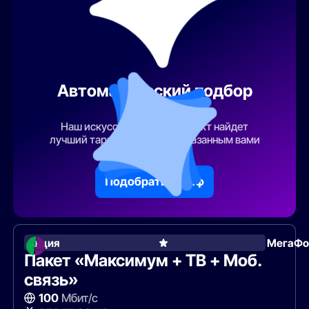
Автоматический подбор
тарифа
Наш искусственный интеллект найдет
лучший тарифный план по указанным вами
параметрам
Подобрать тариф
Акция
МегаФо
Пакет «Максимум + ТВ + Моб.
связь»
100
Мбит/с