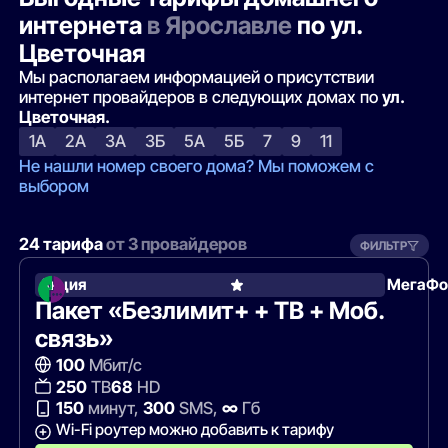
интернета
в Ярославле
по ул.
Цветочная
Мы располагаем информацией о присутствии
интернет провайдеров в следующих домах по
ул.
Цветочная.
1А
2А
3А
3Б
5А
5Б
7
9
11
Не нашли номер своего дома? Мы поможем с
выбором
24 тарифа
от 3 провайдеров
ФИЛЬТР
Акция
МегаФо
Пакет «Безлимит+ + ТВ + Моб.
связь»
100
Мбит/с
250
ТВ
68
HD
150
минут,
300
SMS,
∞
Гб
Wi-Fi роутер можно добавить к тарифу