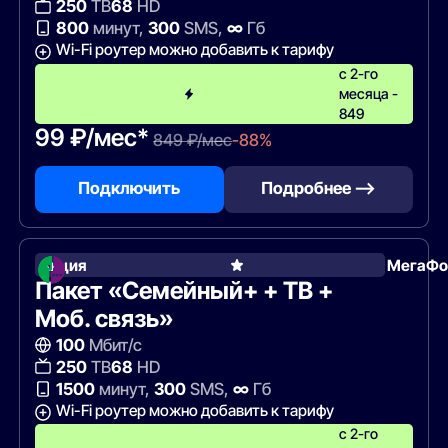
250
ТВ
68
HD
800
минут,
300
SMS,
∞
Гб
Wi-Fi роутер можно добавить к тарифу
с 2-го
месяца -
849
99 ₽/мес*
849 ₽/мес
-88%
Подключить
Подробнее —>
Акция
МегаФо
Пакет «Семейный+ + ТВ +
Моб. связь»
100
Мбит/с
250
ТВ
68
HD
1500
минут,
300
SMS,
∞
Гб
Wi-Fi роутер можно добавить к тарифу
с 2-го