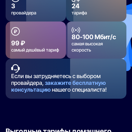
3
24
провайдера
тарифа
80-100 Мбит/с
99 ₽
самая высокая
самый дешёвый тариф
скорость
Если вы затрудняетесь с выбором
провайдера,
закажите бесплатную
консультацию
нашего специалиста!
Выгодные тарифы домашнего