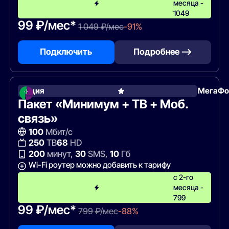
месяца -
1049
99 ₽/мес*
1 049 ₽/мес
-91%
Подключить
Подробнее —>
Акция
МегаФо
Пакет «Минимум + ТВ + Моб.
связь»
100
Мбит/с
250
ТВ
68
HD
200
минут,
30
SMS,
10
Гб
Wi-Fi роутер можно добавить к тарифу
с 2-го
месяца -
799
99 ₽/мес*
799 ₽/мес
-88%