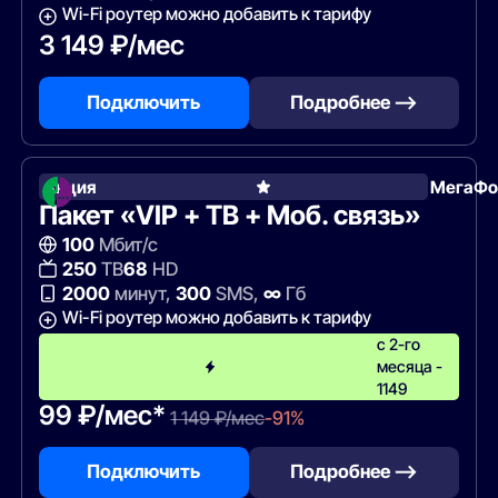
Wi-Fi роутер можно добавить к тарифу
3 149 ₽/мес
Подключить
Подробнее —>
Акция
МегаФо
Пакет «VIP + ТВ + Моб. связь»
100
Мбит/с
250
ТВ
68
HD
2000
минут,
300
SMS,
∞
Гб
Wi-Fi роутер можно добавить к тарифу
с 2-го
месяца -
1149
99 ₽/мес*
1 149 ₽/мес
-91%
Подключить
Подробнее —>