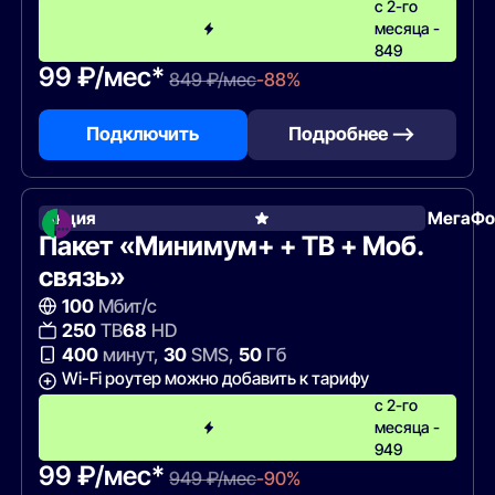
с 2-го
месяца -
849
99 ₽/мес*
849 ₽/мес
-88%
Подключить
Подробнее —>
Акция
МегаФо
Пакет «Минимум+ + ТВ + Моб.
связь»
100
Мбит/с
250
ТВ
68
HD
400
минут,
30
SMS,
50
Гб
Wi-Fi роутер можно добавить к тарифу
с 2-го
месяца -
949
99 ₽/мес*
949 ₽/мес
-90%