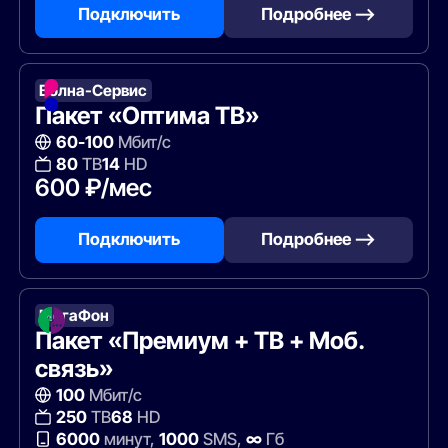
Подключить
Подробнее —>
Волна-Сервис
Пакет «Оптима ТВ»
60-100
Мбит/с
80
ТВ
14
HD
600 ₽/мес
Подключить
Подробнее —>
МегаФон
Пакет «Премиум + ТВ + Моб.
связь»
100
Мбит/с
250
ТВ
68
HD
6000
минут,
1000
SMS,
∞
Гб