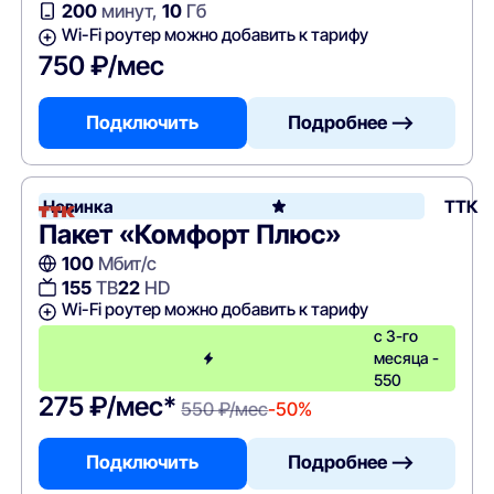
200
минут,
10
Гб
Wi-Fi роутер можно добавить к тарифу
750 ₽/мес
Подключить
Подробнее —>
Новинка
ТТК
Пакет «Комфорт Плюс»
100
Мбит/с
155
ТВ
22
HD
Wi-Fi роутер можно добавить к тарифу
с 3-го
месяца -
550
275 ₽/мес*
550 ₽/мес
-50%
Подключить
Подробнее —>