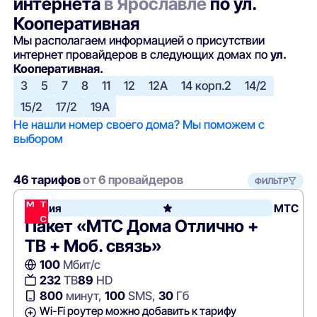
интернета
в Ярославле
по ул.
Кооперативная
Мы располагаем информацией о присутствии
интернет провайдеров в следующих домах по
ул.
Кооперативная.
3
5
7
8
11
12
12А
14 корп.2
14/2
15/2
17/2
19А
Не нашли номер своего дома? Мы поможем с
выбором
46 тарифов
от 6 провайдеров
ФИЛЬТР
Акция
МТС
Пакет «МТС Дома Отлично +
ТВ + Моб. связь»
100
Мбит/с
232
ТВ
89
HD
800
минут,
100
SMS,
30
Гб
Wi-Fi роутер можно добавить к тарифу