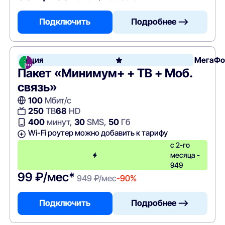
Подключить
Подробнее —>
Акция
МегаФо
Пакет «Минимум+ + ТВ + Моб.
связь»
100
Мбит/с
250
ТВ
68
HD
400
минут,
30
SMS,
50
Гб
Wi-Fi роутер можно добавить к тарифу
с 2-го
месяца -
949
99 ₽/мес*
949 ₽/мес
-90%
Подключить
Подробнее —>