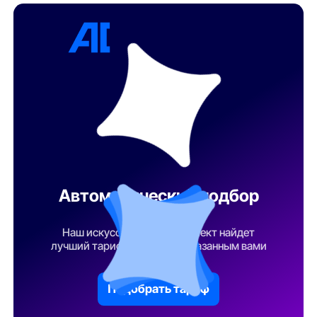
Автоматический подбор
тарифа
Наш искусственный интеллект найдет
лучший тарифный план по указанным вами
параметрам
Подобрать тариф