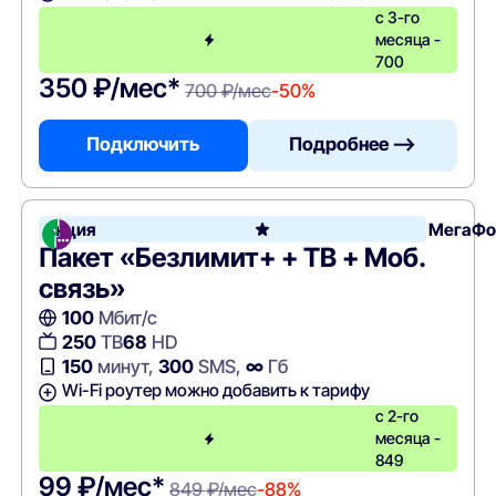
с 3-го
месяца -
700
350 ₽/мес*
700 ₽/мес
-50%
Подключить
Подробнее —>
Акция
МегаФо
Пакет «Безлимит+ + ТВ + Моб.
связь»
100
Мбит/с
250
ТВ
68
HD
150
минут,
300
SMS,
∞
Гб
Wi-Fi роутер можно добавить к тарифу
с 2-го
месяца -
849
99 ₽/мес*
849 ₽/мес
-88%