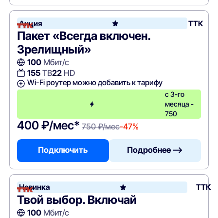
Акция
ТТК
Пакет «Всегда включен.
Зрелищный»
100
Мбит/с
155
ТВ
22
HD
Wi-Fi роутер можно добавить к тарифу
с 3-го
месяца -
750
400 ₽/мес*
750 ₽/мес
-47%
Подключить
Подробнее —>
Новинка
ТТК
Твой выбор. Включай
100
Мбит/с