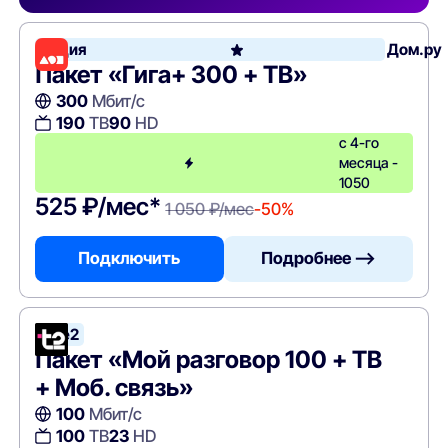
Акция
Дом.ру
Пакет «Гига+ 300 + ТВ»
300
Мбит/с
190
ТВ
90
HD
с 4-го
месяца -
1050
525 ₽/мес*
1 050 ₽/мес
-50%
Подключить
Подробнее —>
Tele2
Пакет «Мой разговор 100 + ТВ
+ Моб. связь»
100
Мбит/с
100
ТВ
23
HD