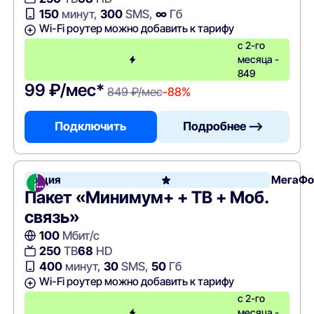
150
минут,
300
SMS,
∞
Гб
Wi-Fi роутер можно добавить к тарифу
с 2-го
месяца -
849
99 ₽/мес*
849 ₽/мес
-88%
Подключить
Подробнее —>
Акция
МегаФо
Пакет «Минимум+ + ТВ + Моб.
связь»
100
Мбит/с
250
ТВ
68
HD
400
минут,
30
SMS,
50
Гб
Wi-Fi роутер можно добавить к тарифу
с 2-го
месяца -