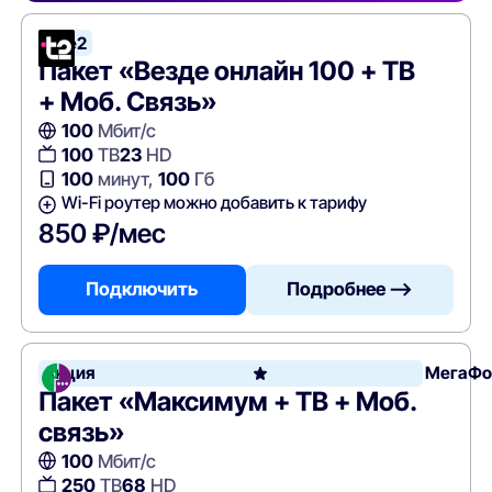
Tele2
Пакет «Везде онлайн 100 + ТВ
+ Моб. Связь»
100
Мбит/с
100
ТВ
23
HD
100
минут,
100
Гб
Wi-Fi роутер можно добавить к тарифу
850 ₽/мес
Подключить
Подробнее —>
Акция
МегаФо
Пакет «Максимум + ТВ + Моб.
связь»
100
Мбит/с
250
ТВ
68
HD