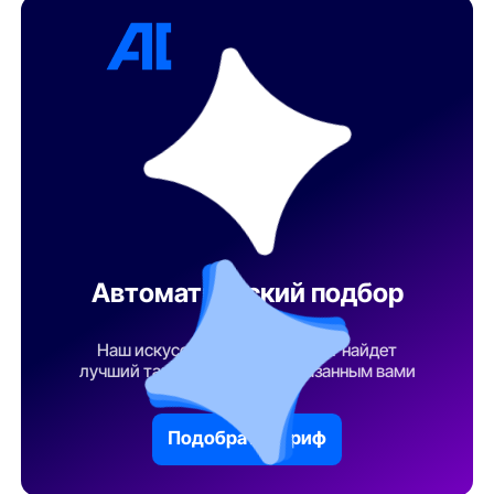
Автоматический подбор
тарифа
Наш искусственный интеллект найдет
лучший тарифный план по указанным вами
параметрам
Подобрать тариф