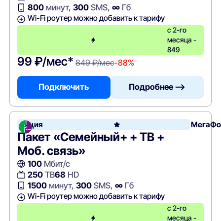
800
минут,
300
SMS,
∞
Гб
Wi-Fi роутер можно добавить к тарифу
с 2-го
месяца -
849
99 ₽/мес*
849 ₽/мес
-88%
Подключить
Подробнее —>
Акция
МегаФо
Пакет «Семейный+ + ТВ +
Моб. связь»
100
Мбит/с
250
ТВ
68
HD
1500
минут,
300
SMS,
∞
Гб
Wi-Fi роутер можно добавить к тарифу
с 2-го
месяца -