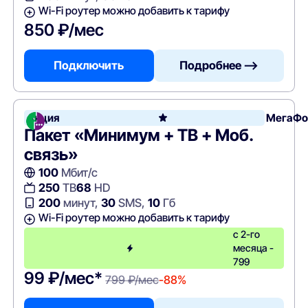
Wi-Fi роутер можно добавить к тарифу
850 ₽/мес
Подключить
Подробнее —>
Акция
МегаФо
Пакет «Минимум + ТВ + Моб.
связь»
100
Мбит/с
250
ТВ
68
HD
200
минут,
30
SMS,
10
Гб
Wi-Fi роутер можно добавить к тарифу
с 2-го
месяца -
799
99 ₽/мес*
799 ₽/мес
-88%