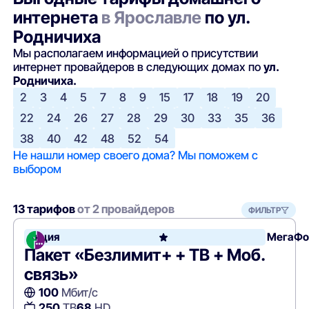
интернета
в Ярославле
по ул.
Родничиха
Мы располагаем информацией о присутствии
интернет провайдеров в следующих домах по
ул.
Родничиха.
2
3
4
5
7
8
9
15
17
18
19
20
22
24
26
27
28
29
30
33
35
36
38
40
42
48
52
54
Не нашли номер своего дома? Мы поможем с
выбором
13 тарифов
от 2 провайдеров
ФИЛЬТР
Акция
МегаФо
Пакет «Безлимит+ + ТВ + Моб.
связь»
100
Мбит/с
250
ТВ
68
HD