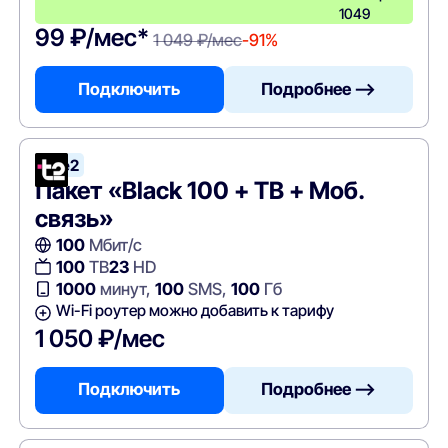
1049
99 ₽/мес*
1 049 ₽/мес
-91%
Подключить
Подробнее —>
Tele2
Пакет «Black 100 + ТВ + Моб.
связь»
100
Мбит/с
100
ТВ
23
HD
1000
минут,
100
SMS,
100
Гб
Wi-Fi роутер можно добавить к тарифу
1 050 ₽/мес
Подключить
Подробнее —>