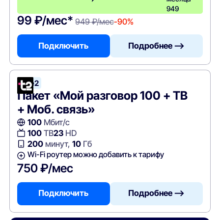
949
99 ₽/мес*
949 ₽/мес
-90%
Подключить
Подробнее —>
Tele2
Пакет «Мой разговор 100 + ТВ
+ Моб. связь»
100
Мбит/с
100
ТВ
23
HD
200
минут,
10
Гб
Wi-Fi роутер можно добавить к тарифу
750 ₽/мес
Подключить
Подробнее —>