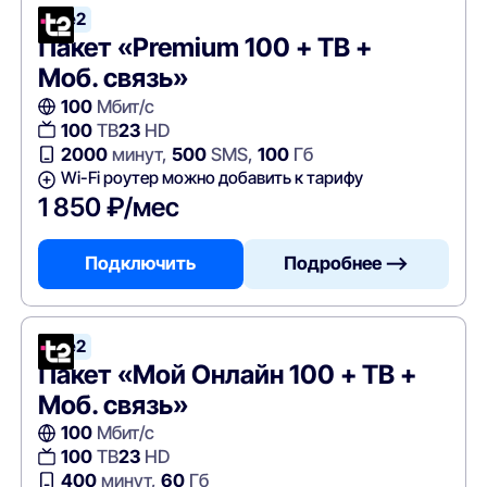
Tele2
Пакет «Premium 100 + ТВ +
Моб. связь»
100
Мбит/с
100
ТВ
23
HD
2000
минут,
500
SMS,
100
Гб
Wi-Fi роутер можно добавить к тарифу
1 850 ₽/мес
Подключить
Подробнее —>
Tele2
Пакет «Мой Онлайн 100 + ТВ +
Моб. связь»
100
Мбит/с
100
ТВ
23
HD
400
минут,
60
Гб