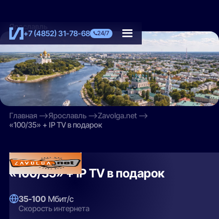
Ярославль
+7 (4852) 31-78-68
24/7
Главная
Ярославль
Zavolga.net
«100/35» + IP TV в подарок
Zavolga.net
«100/35» + IP TV в подарок
35-100
Мбит/с
Скорость интернета