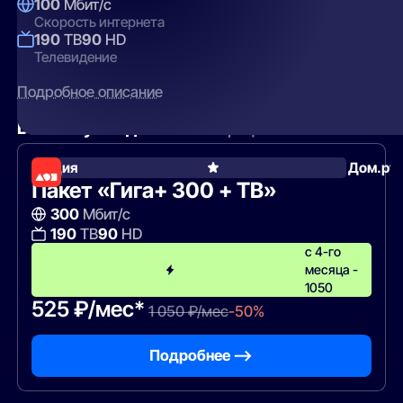
100
Мбит/с
Скорость интернета
190
ТВ
90
HD
Телевидение
Подробное описание
Вам могут подойти
эти тарифы
Акция
Дом.ру
Пакет «Гига+ 300 + ТВ»
300
Мбит/с
190
ТВ
90
HD
с 4-го
месяца -
1050
525 ₽/мес*
1 050 ₽/мес
-50%
Подробнее —>