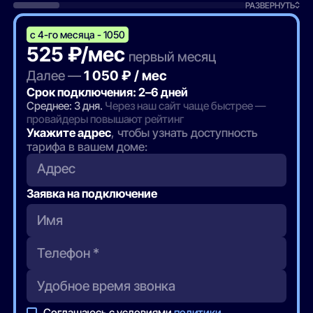
РАЗВЕРНУТЬ
с 4-го месяца - 1050
525 ₽/мес
первый месяц
Далее —
1 050 ₽ / мес
Срок подключения: 2–6 дней
Среднее: 3 дня.
Через наш сайт чаще быстрее —
провайдеры повышают рейтинг
Укажите адрес
, чтобы узнать доступность
тарифа в вашем доме:
Адрес
Заявка на подключение
Соглашаюсь с условиями
политики