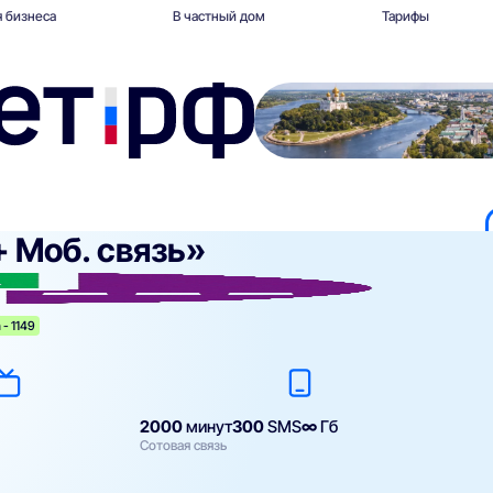
 бизнеса
В частный дом
Тарифы
+ Моб. связь»
 - 1149
2000
минут
300
SMS
∞
Гб
Сотовая связь