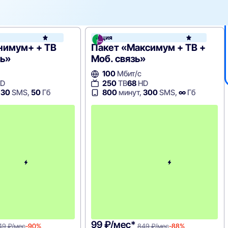
он
Акция
МегаФон
нимум+ + ТВ
Пакет «Максимум + ТВ +
зь»
Моб. связь»
100
Мбит/с
D
250
ТВ
68
HD
,
30
SMS,
50
Гб
800
минут,
300
SMS,
∞
Гб
с
2
-
г
о
м
е
с
я
ц
а
-
9
4
9
99 ₽/мес*
49 ₽/мес
-90%
849 ₽/мес
-88%