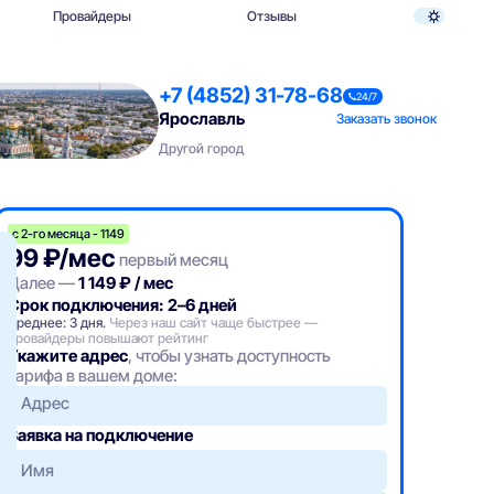
Провайдеры
Отзывы
+7 (4852) 31-78-68
24/7
Ярославль
Заказать звонок
Другой город
с 2-го месяца - 1149
99 ₽/мес
первый месяц
Далее —
1 149 ₽ / мес
Срок подключения: 2–6 дней
Среднее: 3 дня.
Через наш сайт чаще быстрее —
провайдеры повышают рейтинг
Укажите адрес
, чтобы узнать доступность
тарифа в вашем доме:
Адрес
Заявка на подключение