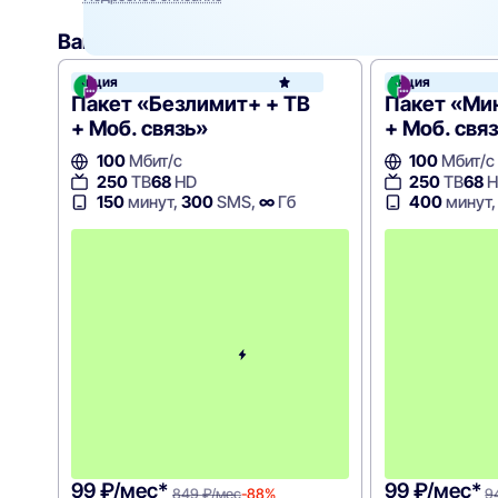
Вам могут подойти
эти тарифы
Акция
Акция
МегаФ
Пакет «Безлимит+ + ТВ
Пакет «Ми
+ Моб. связь»
+ Моб. свя
100
Мбит/с
100
Мбит/с
250
ТВ
68
HD
250
ТВ
68
H
150
минут,
300
SMS,
∞
Гб
400
минут
с
2
-
г
о
м
е
с
я
ц
а
-
8
4
9
99 ₽/мес*
99 ₽/мес*
849 ₽/мес
-88%
9