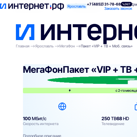
+7 (4852) 31-78-68
Поиск по адресу
Для квартиры
Для
24/7
Ярославль
Заказать звонок
Главная
Ярославль
МегаФон
Пакет «VIP + ТВ + Моб. связь»
МегаФон
Пакет «VIP + ТВ 
с 2-го месяца
100
Мбит/с
250
ТВ
68
HD
Скорость интернета
Телевидение
Подробное описание