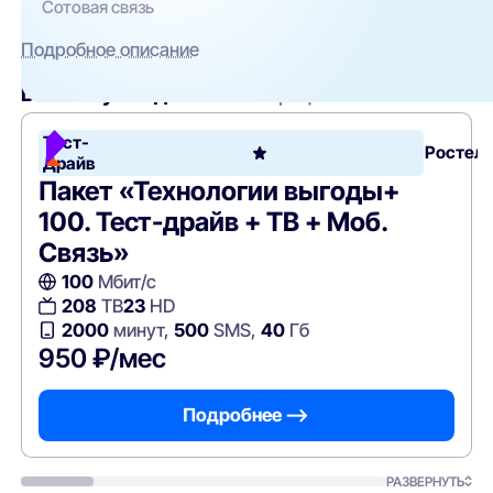
Сотовая связь
Подробное описание
Вам могут подойти
эти тарифы
Тест-
Ростел
Драйв
Пакет «Технологии выгоды+
100. Тест-драйв + ТВ + Моб.
Связь»
100
Мбит/с
208
ТВ
23
HD
2000
минут,
500
SMS,
40
Гб
950 ₽/мес
Подробнее —>
РАЗВЕРНУТЬ