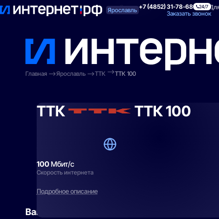
+7 (4852) 31-78-68
Поиск по адресу
Для квартиры
Для
24/7
Ярославль
Заказать звонок
Главная
Ярославль
ТТК
ТТК 100
ТТК
ТТК 100
100
Мбит/с
Скорость интернета
Подробное описание
Вам могут подойти
эти тарифы