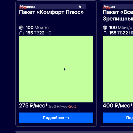
Новинка
Акция
ТТК
Пакет «Комфорт Плюс»
Пакет «Все
Зрелищны
100
Мбит/с
100
Мбит/с
155
ТВ
22
HD
155
ТВ
22
H
с
3
-
г
о
м
е
с
я
ц
а
-
5
5
0
275 ₽/мес*
400 ₽/мес*
550 ₽/мес
-50%
Подробнее —>
Под