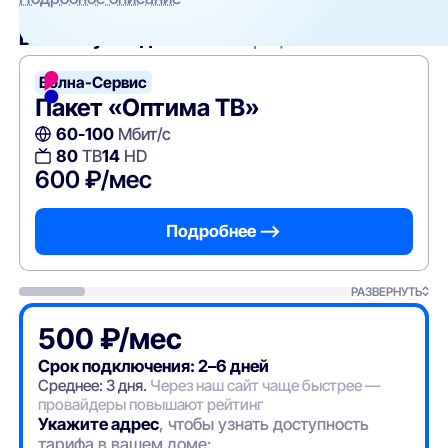
Вам могут подойти
эти тарифы
Волна-Сервис
Пакет «Оптима ТВ»
60-100
Мбит/с
80
ТВ
14
HD
600 ₽/мес
Подробнее —>
РАЗВЕРНУТЬ
500 ₽/мес
Срок подключения: 2–6 дней
Среднее: 3 дня.
Через наш сайт чаще быстрее —
провайдеры повышают рейтинг
Укажите адрес
, чтобы узнать доступность
тарифа в вашем доме: