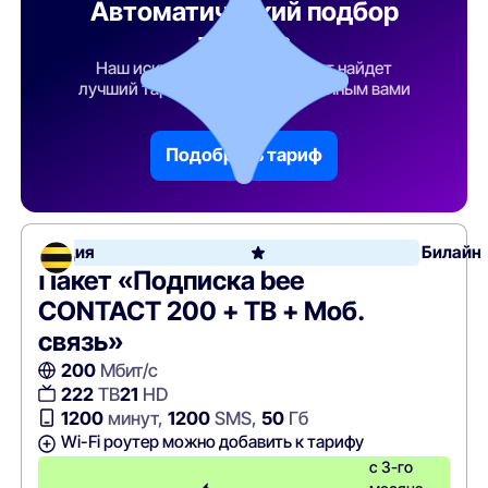
Автоматический подбор
тарифа
Наш искусственный интеллект найдет
лучший тарифный план по указанным вами
параметрам
Подобрать тариф
Акция
Билайн
Пакет «Подписка bee
CONTACT 200 + ТВ + Моб.
связь»
200
Мбит/с
222
ТВ
21
HD
1200
минут,
1200
SMS,
50
Гб
Wi-Fi роутер можно добавить к тарифу
с 3-го