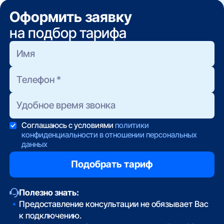
заявку на нашем сайте — мы передадим её
ограничения по скорости или объёму трафика.
Оформить заявку
напрямую провайдеру.
на подбор тарифа
Соглашаюсь с условиями
политики
конфиденциальности в отношении персональных
данных
Полезно знать:
Предоставление консультации не обязывает Вас
к подключению.