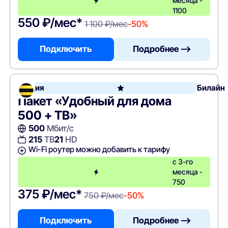
месяца -
1100
550 ₽/мес*
1 100 ₽/мес
-50%
Подключить
Подробнее —>
Акция
Билайн
Пакет «Удобный для дома
500 + ТВ»
500
Мбит/с
215
ТВ
21
HD
Wi-Fi роутер можно добавить к тарифу
с 3-го
месяца -
750
375 ₽/мес*
750 ₽/мес
-50%
Подключить
Подробнее —>