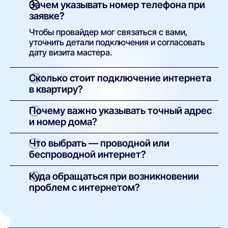
Зачем указывать номер телефона при
заявке?
Чтобы провайдер мог связаться с вами,
уточнить детали подключения и согласовать
дату визита мастера.
Сколько стоит подключение интернета
в квартиру?
Как правило, установка бесплатна. Вы
Почему важно указывать точный адрес
оплачиваете только тариф. В некоторых
и номер дома?
случаях возможна плата за оборудование —
сумма указывается в условиях конкретного
Это необходимо для технической проверки.
Что выбрать — проводной или
предложения.
Только по точному адресу система может
беспроводной интернет?
определить, какие провайдеры доступны в
вашем доме и какие услуги можно подключить.
Проводной (оптоволоконный) — надёжный и
Куда обращаться при возникновении
быстрый, подходит для стабильной работы,
проблем с интернетом?
онлайн-игр и стриминга.
В первую очередь — в техподдержку вашего
Беспроводной (4G/5G) — используется в
оператора (контакты указаны в договоре). Если
случаях, когда нет возможности провести
не удаётся дозвониться, вы можете оставить
кабель. Менее стабилен, может иметь