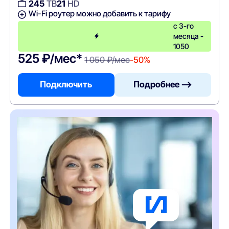
245
ТВ
21
HD
Wi-Fi роутер можно добавить к тарифу
с 3-го
месяца -
1050
525 ₽/мес*
1 050 ₽/мес
-50%
Подключить
Подробнее —>