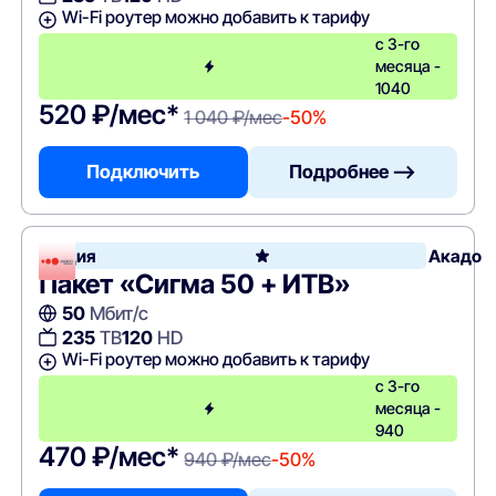
Wi-Fi роутер можно добавить к тарифу
с 3-го
месяца -
1040
520 ₽/мес*
1 040 ₽/мес
-50%
Подключить
Подробнее —>
Акция
Акадо
Пакет «Сигма 50 + ИТВ»
50
Мбит/с
235
ТВ
120
HD
Wi-Fi роутер можно добавить к тарифу
с 3-го
месяца -
940
470 ₽/мес*
940 ₽/мес
-50%