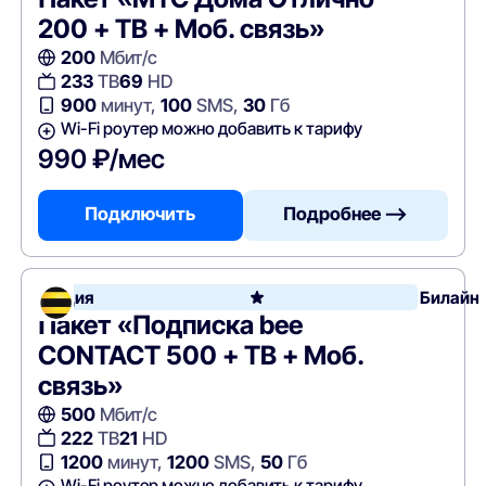
200 + ТВ + Моб. связь»
200
Мбит/с
233
ТВ
69
HD
900
минут,
100
SMS,
30
Гб
Wi-Fi роутер можно добавить к тарифу
990 ₽/мес
Подключить
Подробнее —>
Акция
Билайн
Пакет «Подписка bee
CONTACT 500 + ТВ + Моб.
связь»
500
Мбит/с
222
ТВ
21
HD
1200
минут,
1200
SMS,
50
Гб
Wi-Fi роутер можно добавить к тарифу