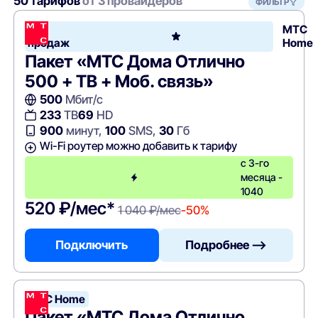
50 тарифов
от 3 провайдеров
ФИЛЬТР
Хит
МТС
продаж
Home
Пакет «МТС Дома Отлично
500 + ТВ + Моб. связь»
500
Мбит/с
233
ТВ
69
HD
900
минут,
100
SMS,
30
Гб
Wi-Fi роутер можно добавить к тарифу
с 3-го
месяца -
1040
520 ₽/мес*
1 040 ₽/мес
-50%
Подключить
Подробнее —>
МТС Home
Пакет «МТС Дома Отлично