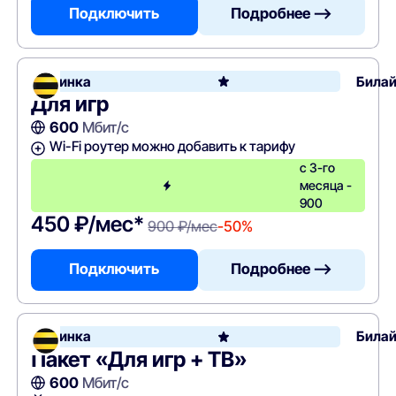
Подключить
Подробнее —>
Новинка
Била
Для игр
600
Мбит/с
Wi-Fi роутер можно добавить к тарифу
с 3-го
месяца -
900
450 ₽/мес*
900 ₽/мес
-50%
Подключить
Подробнее —>
Новинка
Била
Пакет «Для игр + ТВ»
600
Мбит/с