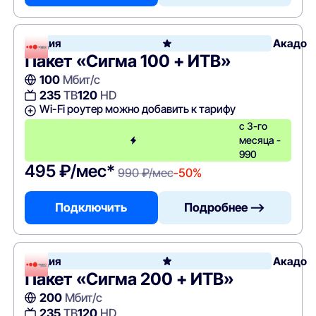
Акция
Акадо
Пакет «Сигма 100 + ИТВ»
100
Мбит/с
235
ТВ
120
HD
Wi-Fi роутер можно добавить к тарифу
с 3-го
месяца -
990
495 ₽/мес*
990 ₽/мес
-50%
Подключить
Подробнее —>
Акция
Акадо
Пакет «Сигма 200 + ИТВ»
200
Мбит/с
235
ТВ
120
HD