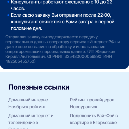
Консультанты работают ежедневно с 10 до 22
часов.
Если свою заявку Вы отправили после 22:00,
консультант свяжется с Вами завтра в первой
половине дня.
Отправляя заявку вы подтверждаете передачу
персональных данных оператору сервиса «Интернет РФ» и
даете свое согласие на обработку и использование
оператором ваших персональных данных. (ИП Жиронкин
Кирилл Анатольевич. ОГРНИП 325480000059890. ИНН
482505455750)
Полезные ссылки
Домашний интернет
Рейтинг провайдеров
Ноябрьск рейтинг
Новоуральск
Домашний интернет и
Подключить Вай-Фай в
телевидение в
квартире в Егорьевске