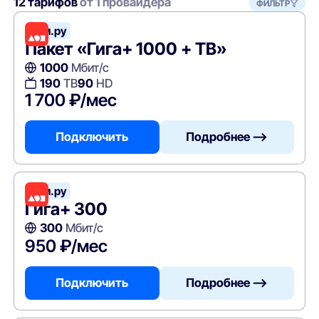
12 тарифов
от 1 провайдера
ФИЛЬТР
Дом.ру
Пакет «Гига+ 1000 + ТВ»
1000
Мбит/с
190
ТВ
90
HD
1 700 ₽/мес
Подключить
Подробнее —>
Дом.ру
Гига+ 300
300
Мбит/с
950 ₽/мес
Подключить
Подробнее —>