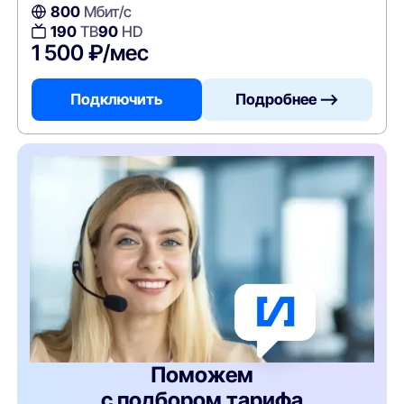
800
Мбит/с
190
ТВ
90
HD
1 500 ₽/мес
Подключить
Подробнее —>
Поможем
с подбором тарифа