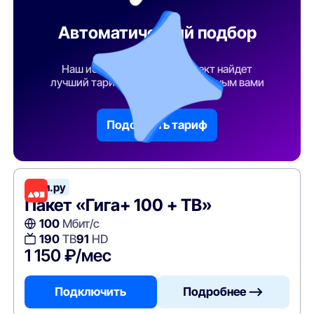
Автоматический подбор
тарифа
Наш искусственный интеллект найдет
лучший тарифный план по указанным вами
параметрам
Подобрать тариф
Дом.ру
Пакет «Гига+ 100 + ТВ»
100
Мбит/с
190
ТВ
91
HD
1 150 ₽/мес
Подключить
Подробнее —>