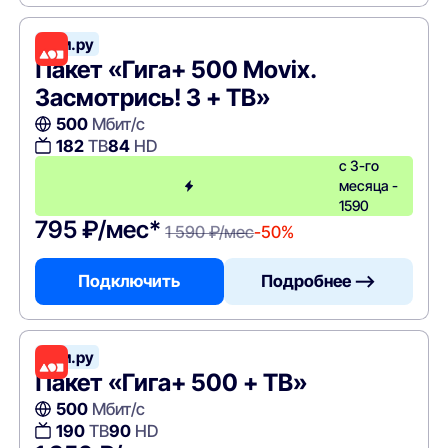
Дом.ру
Пакет «Гига+ 500 Movix.
Засмотрись! 3 + ТВ»
500
Мбит/с
182
ТВ
84
HD
с 3-го
месяца -
1590
795 ₽/мес*
1 590 ₽/мес
-50%
Подключить
Подробнее —>
Дом.ру
Пакет «Гига+ 500 + ТВ»
500
Мбит/с
190
ТВ
90
HD