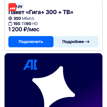
Дом.ру
Пакет «Гига+ 300 + ТВ»
300
Мбит/с
190
ТВ
90
HD
1 200 ₽/мес
Подключить
Подробнее —>