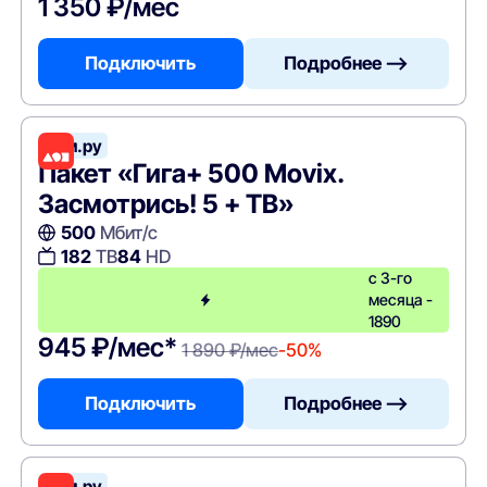
1 350 ₽/мес
Подключить
Подробнее —>
Дом.ру
Пакет «Гига+ 500 Movix.
Засмотрись! 5 + ТВ»
500
Мбит/с
182
ТВ
84
HD
с 3-го
месяца -
1890
945 ₽/мес*
1 890 ₽/мес
-50%
Подключить
Подробнее —>
Дом.ру