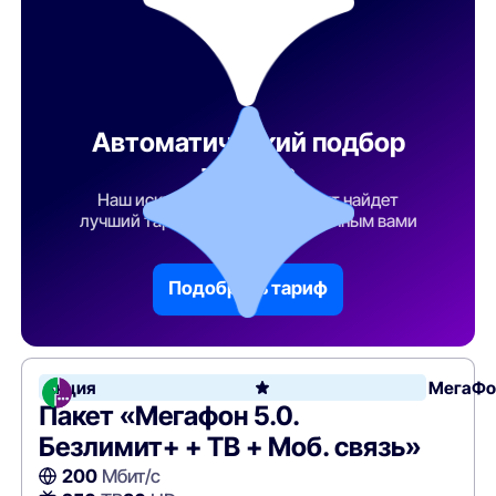
Автоматический подбор
тарифа
Наш искусственный интеллект найдет
лучший тарифный план по указанным вами
параметрам
Подобрать тариф
Акция
МегаФо
Пакет «Мегафон 5.0.
Безлимит+ + ТВ + Моб. связь»
200
Мбит/с