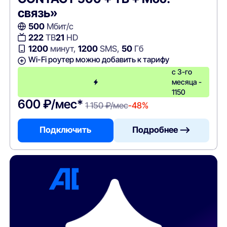
связь»
500
Мбит/с
222
ТВ
21
HD
1200
минут,
1200
SMS,
50
Гб
Wi-Fi роутер можно добавить к тарифу
с 3-го
месяца -
1150
600 ₽/мес*
1 150 ₽/мес
-48%
Подключить
Подробнее —>