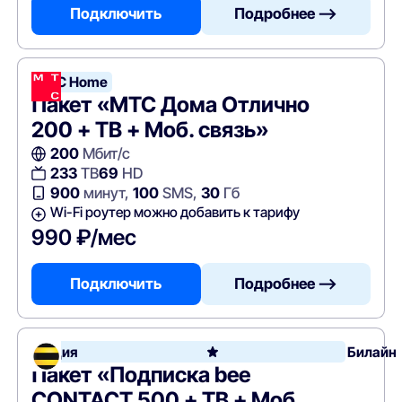
Подключить
Подробнее —>
МТС Home
Пакет «МТС Дома Отлично
200 + ТВ + Моб. связь»
200
Мбит/с
233
ТВ
69
HD
900
минут,
100
SMS,
30
Гб
Wi-Fi роутер можно добавить к тарифу
990 ₽/мес
Подключить
Подробнее —>
Акция
Билайн
Пакет «Подписка bee
CONTACT 500 + ТВ + Моб.