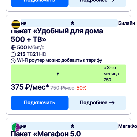
Акция
Билайн
Пакет «Удобный для дома
500 + ТВ»
500
Мбит/с
215
ТВ
21
HD
Wi-Fi роутер можно добавить к тарифу
с 3-го
месяца -
750
375 ₽/мес*
750 ₽/мес
-50%
Подключить
Подробнее —>
Акция
МегаФо
Пакет «Мегафон 5.0