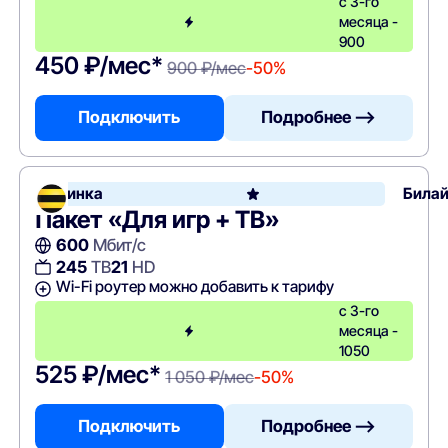
с 3-го
месяца -
900
450 ₽/мес*
900 ₽/мес
-50%
Подключить
Подробнее —>
Новинка
Била
Пакет «Для игр + ТВ»
600
Мбит/с
245
ТВ
21
HD
Wi-Fi роутер можно добавить к тарифу
с 3-го
месяца -
1050
525 ₽/мес*
1 050 ₽/мес
-50%
Подключить
Подробнее —>