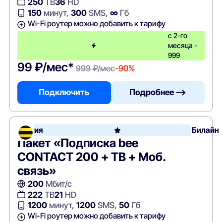
250
ТВ
36
HD
150
минут,
300
SMS,
∞
Гб
Wi-Fi роутер можно добавить к тарифу
с 2-го
месяца -
999
99 ₽/мес*
999 ₽/мес
-90%
Подключить
Подробнее —>
Акция
Билайн
Пакет «Подписка bee
CONTACT 200 + ТВ + Моб.
связь»
200
Мбит/с
222
ТВ
21
HD
1200
минут,
1200
SMS,
50
Гб
Wi-Fi роутер можно добавить к тарифу