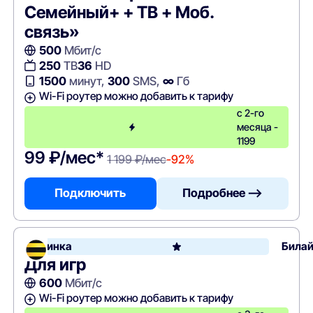
Семейный+ + ТВ + Моб.
связь»
500
Мбит/с
250
ТВ
36
HD
1500
минут,
300
SMS,
∞
Гб
Wi-Fi роутер можно добавить к тарифу
с 2-го
месяца -
1199
99 ₽/мес*
1 199 ₽/мес
-92%
Подключить
Подробнее —>
Новинка
Била
Для игр
600
Мбит/с
Wi-Fi роутер можно добавить к тарифу