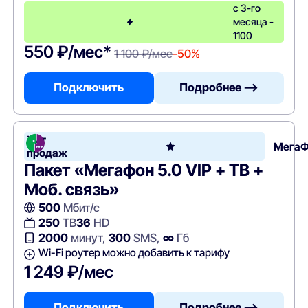
с 3-го
месяца -
1100
550 ₽/мес*
1 100 ₽/мес
-50%
Подключить
Подробнее —>
Хит
Мега
продаж
Пакет «Мегафон 5.0 VIP + ТВ +
Моб. связь»
500
Мбит/с
250
ТВ
36
HD
2000
минут,
300
SMS,
∞
Гб
Wi-Fi роутер можно добавить к тарифу
1 249 ₽/мес
Подключить
Подробнее —>