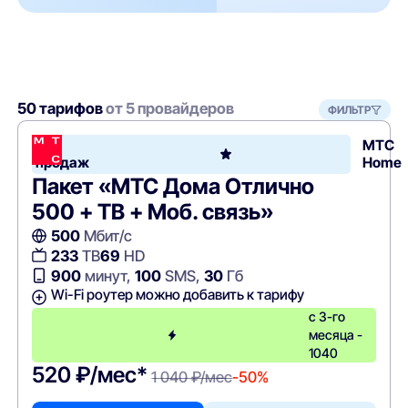
50 тарифов
от 5 провайдеров
ФИЛЬТР
Хит
МТС
продаж
Home
Пакет «МТС Дома Отлично
500 + ТВ + Моб. связь»
500
Мбит/с
233
ТВ
69
HD
900
минут,
100
SMS,
30
Гб
Wi-Fi роутер можно добавить к тарифу
с 3-го
месяца -
1040
520 ₽/мес*
1 040 ₽/мес
-50%