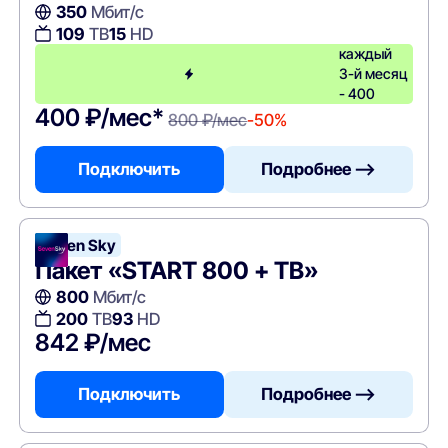
350
Мбит/с
109
ТВ
15
HD
каждый
3-й месяц
- 400
400 ₽/мес*
800 ₽/мес
-50%
Подключить
Подробнее —>
Seven Sky
Пакет «START 800 + ТВ»
800
Мбит/с
200
ТВ
93
HD
842 ₽/мес
Подключить
Подробнее —>