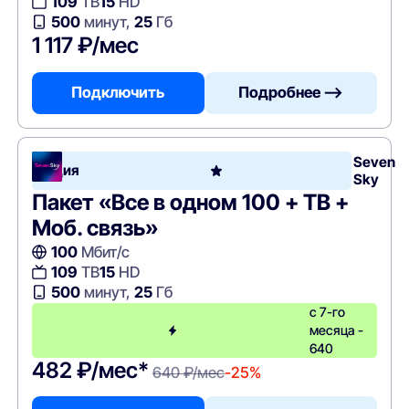
109
ТВ
15
HD
500
минут,
25
Гб
1 117 ₽/мес
Подключить
Подробнее —>
Seven
Акция
Sky
Пакет «Все в одном 100 + ТВ +
Моб. связь»
100
Мбит/с
109
ТВ
15
HD
500
минут,
25
Гб
с 7-го
месяца -
640
482 ₽/мес*
640 ₽/мес
-25%