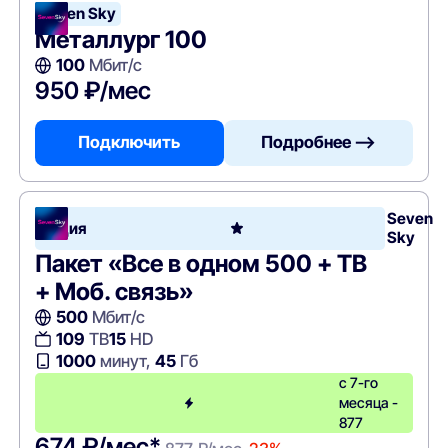
Seven Sky
Металлург 100
100
Мбит/с
950 ₽/мес
Подключить
Подробнее —>
Seven
Акция
Sky
Пакет «Все в одном 500 + ТВ
+ Моб. связь»
500
Мбит/с
109
ТВ
15
HD
1000
минут,
45
Гб
с 7-го
месяца -
877
674 ₽/мес*