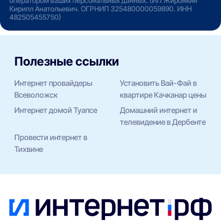
оператором ваших персональных данных. (ИП Жиронкин
Кирилл Анатольевич. ОГРНИП 325480000059890. ИНН
482505455750)
Полезные ссылки
Интернет провайдеры
Установить Вай-Фай в
Всеволожск
квартире Качканар цены
Интернет домой Туапсе
Домашний интернет и
телевидение в Дербенте
Провести интернет в
Тихвине