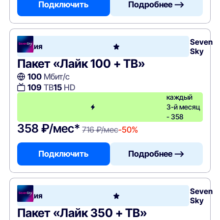
Подключить
Подробнее —>
Seven
Акция
Sky
Пакет «Лайк 100 + ТВ»
100
Мбит/с
109
ТВ
15
HD
каждый
3-й месяц
- 358
358 ₽/мес*
716 ₽/мес
-50%
Подключить
Подробнее —>
Seven
Акция
Sky
Пакет «Лайк 350 + ТВ»