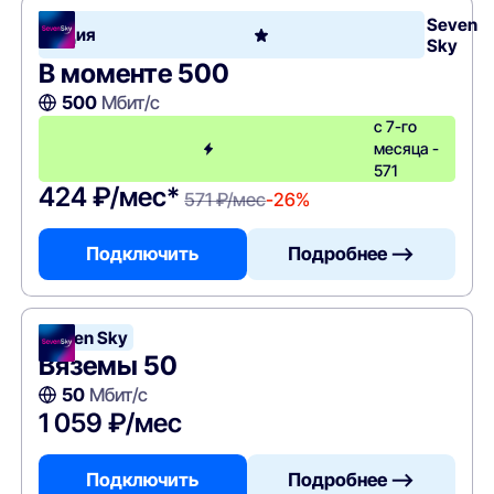
Seven
Акция
Sky
В моменте 500
500
Мбит/с
с 7-го
месяца -
571
424 ₽/мес*
571 ₽/мес
-26%
Подключить
Подробнее —>
Seven Sky
Вяземы 50
50
Мбит/с
1 059 ₽/мес
Подключить
Подробнее —>