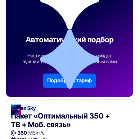
Автоматический подбор
тарифа
Наш искусственный интеллект найдет
лучший тарифный план по указанным вами
параметрам
Подобрать тариф
Seven Sky
Пакет «Оптимальный 350 +
ТВ + Моб. связь»
350
Мбит/с