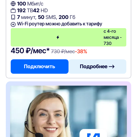
100
Мбит/с
192
ТВ
42
HD
7
минут,
50
SMS,
200
Гб
Wi-Fi роутер можно добавить к тарифу
с 4-го
месяца -
730
450 ₽/мес*
730 ₽/мес
-38%
Подключить
Подробнее —>