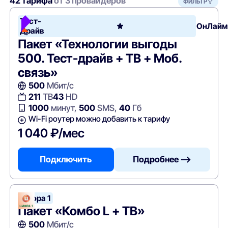
42 тарифа
от 3 провайдеров
ФИЛЬТР
Тест-
ОнЛайм
Драйв
Пакет «Технологии выгоды
500. Тест-драйв + ТВ + Моб.
связь»
500
Мбит/с
211
ТВ
43
HD
1000
минут,
500
SMS,
40
Гб
Wi-Fi роутер можно добавить к тарифу
1 040 ₽/мес
Подключить
Подробнее —>
Цифра 1
Пакет «Комбо L + ТВ»
500
Мбит/с