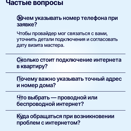
Частые вопросы
Зачем указывать номер телефона при
заявке?
Чтобы провайдер мог связаться с вами,
уточнить детали подключения и согласовать
дату визита мастера.
Сколько стоит подключение интернета
в квартиру?
Как правило, установка бесплатна. Вы
Почему важно указывать точный адрес
оплачиваете только тариф. В некоторых
и номер дома?
случаях возможна плата за оборудование —
сумма указывается в условиях конкретного
Это необходимо для технической проверки.
Что выбрать — проводной или
предложения.
Только по точному адресу система может
беспроводной интернет?
определить, какие провайдеры доступны в
вашем доме и какие услуги можно подключить.
Проводной (оптоволоконный) — надёжный и
Куда обращаться при возникновении
быстрый, подходит для стабильной работы,
проблем с интернетом?
онлайн-игр и стриминга.