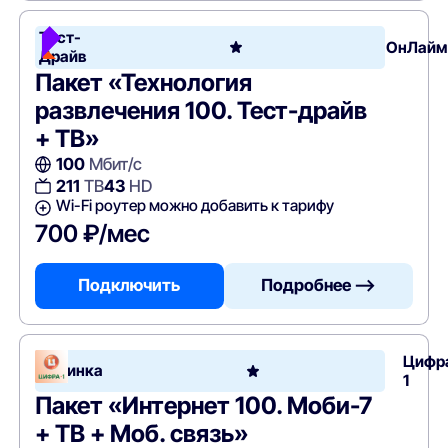
Тест-
ОнЛайм
Драйв
Пакет «Технология
развлечения 100. Тест-драйв
+ ТВ»
100
Мбит/с
211
ТВ
43
HD
Wi-Fi роутер можно добавить к тарифу
700 ₽/мес
Подключить
Подробнее —>
Цифр
Новинка
1
Пакет «Интернет 100. Моби-7
+ ТВ + Моб. связь»