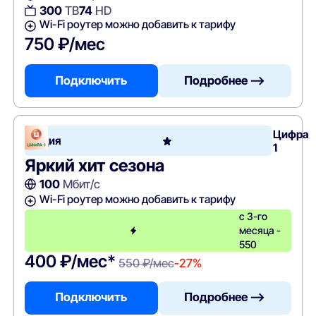
300
ТВ
74
HD
Wi-Fi роутер можно добавить к тарифу
750 ₽/мес
Подключить
Подробнее —>
Цифра
Акция
1
Яркий хит сезона
100
Мбит/с
Wi-Fi роутер можно добавить к тарифу
с 3-го
месяца -
550
400 ₽/мес*
550 ₽/мес
-27%
Подключить
Подробнее —>