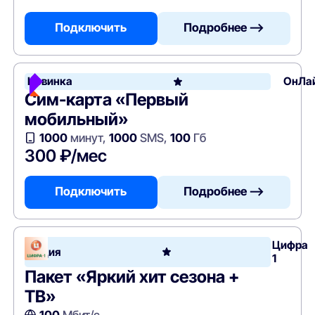
Подключить
Подробнее —>
Новинка
ОнЛа
Сим-карта «Первый
мобильный»
1000
минут,
1000
SMS,
100
Гб
300 ₽/мес
Подключить
Подробнее —>
Цифра
Акция
1
Пакет «Яркий хит сезона +
ТВ»
100
Мбит/с