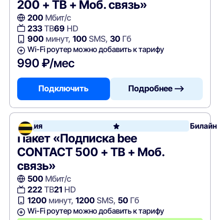
200 + ТВ + Моб. связь»
200
Мбит/с
233
ТВ
69
HD
900
минут,
100
SMS,
30
Гб
Wi-Fi роутер можно добавить к тарифу
990 ₽/мес
Подключить
Подробнее —>
Акция
Билайн
Пакет «Подписка bee
CONTACT 500 + ТВ + Моб.
связь»
500
Мбит/с
222
ТВ
21
HD
1200
минут,
1200
SMS,
50
Гб
Wi-Fi роутер можно добавить к тарифу