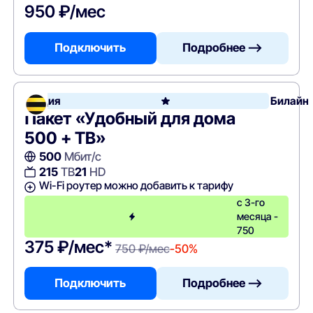
950 ₽/мес
Подключить
Подробнее —>
Акция
Билайн
Пакет «Удобный для дома
500 + ТВ»
500
Мбит/с
215
ТВ
21
HD
Wi-Fi роутер можно добавить к тарифу
с 3-го
месяца -
750
375 ₽/мес*
750 ₽/мес
-50%
Подключить
Подробнее —>