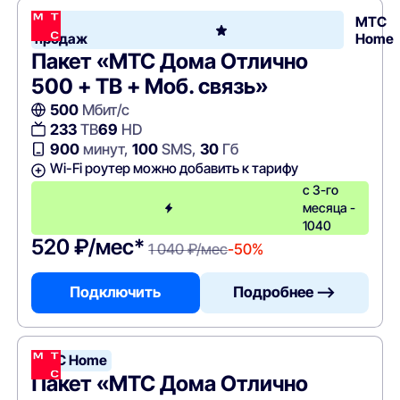
Хит
МТС
продаж
Home
Пакет «МТС Дома Отлично
500 + ТВ + Моб. связь»
500
Мбит/с
233
ТВ
69
HD
900
минут,
100
SMS,
30
Гб
Wi-Fi роутер можно добавить к тарифу
с 3-го
месяца -
1040
520 ₽/мес*
1 040 ₽/мес
-50%
Подключить
Подробнее —>
МТС Home
Пакет «МТС Дома Отлично