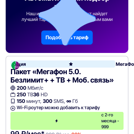
тарифа
Наш искусственный интеллект найдет
лучший тарифный план по указанным вами
параметрам
Подобрать тариф
Акция
МегаФо
Пакет «Мегафон 5.0.
Безлимит+ + ТВ + Моб. связь»
200
Мбит/с
250
ТВ
36
HD
150
минут,
300
SMS,
∞
Гб
Wi-Fi роутер можно добавить к тарифу
с 2-го
месяца -
999
99 ₽/мес*