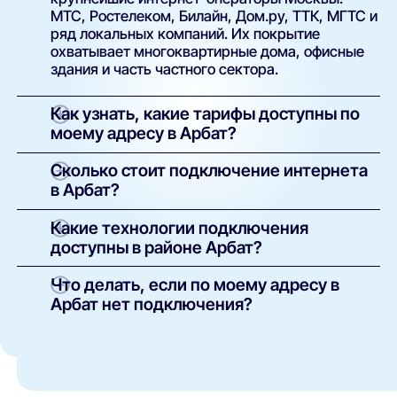
МТС, Ростелеком, Билайн, Дом.ру, ТТК, МГТС и
ряд локальных компаний. Их покрытие
охватывает многоквартирные дома, офисные
здания и часть частного сектора.
Как узнать, какие тарифы доступны по
моему адресу в Арбат?
Просто введите точный адрес (улицу и номер
Сколько стоит подключение интернета
дома) в поиске на нашем сайте. Система
в Арбат?
покажет полный список доступных интернет-
провайдеров и тарифов с указанием скорости,
У большинства операторов базовое
Какие технологии подключения
стоимости, наличия ТВ и условий подключения.
подключение проводится бесплатно.
доступны в районе Арбат?
Оплачивается только выбранный тариф и, при
необходимости, аренда или покупка
В зависимости от здания и инфраструктуры
Что делать, если по моему адресу в
оборудования. Точные условия указаны в
провайдеров могут быть доступны:
Арбат нет подключения?
карточке каждого предложения.
оптоволоконный интернет (FTTH/GPON);
Такое возможно в отдельных домах без
кабельные сети (Ethernet/FTTB);
технической возможности подключения. Вы
можете:
беспроводной доступ (4G/5G) —
особенно актуален для частных домов и
оставить заявку через наш сайт — мы