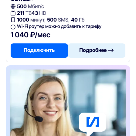
500
Мбит/с
211
ТВ
43
HD
1000
минут,
500
SMS,
40
Гб
Wi-Fi роутер можно добавить к тарифу
1 040 ₽/мес
Подключить
Подробнее —>