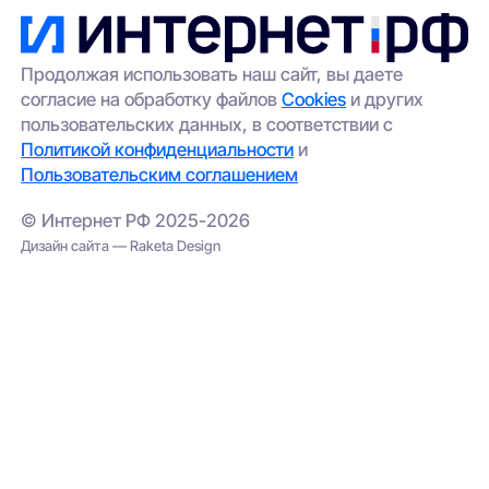
удалённых участков.
передадим её провайдерам;
выбрать альтернативный вариант
(например, беспроводной интернет);
Продолжая использовать наш сайт, вы даете
согласие на обработку файлов
Cookies
и других
проверить соседние адреса — иногда
пользовательских данных, в соответствии с
сеть проведена в соседнем корпусе.
Политикой конфиденциальности
и
Пользовательским соглашением
© Интернет РФ 2025-2026
Дизайн сайта — Raketa Design