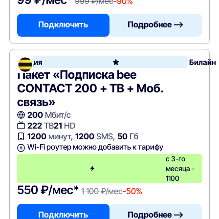
999 ₽/мес
-90%
Подключить
Подробнее —>
Акция
Билайн
Пакет «Подписка bee
CONTACT 200 + ТВ + Моб.
связь»
200
Мбит/с
222
ТВ
21
HD
1200
минут,
1200
SMS,
50
Гб
Wi-Fi роутер можно добавить к тарифу
с 3-го
месяца -
1100
550 ₽/мес*
1 100 ₽/мес
-50%
Подключить
Подробнее —>