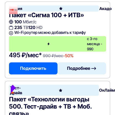
Акция
Акадо
Пакет «Сигма 100 + ИТВ»
100
Мбит/с
235
ТВ
120
HD
Wi-Fi роутер можно добавить к тарифу
с 3-го
месяца -
990
495 ₽/мес*
990 ₽/мес
-50%
Подключить
Подробнее —>
Тест-
ОнЛайм
Драйв
Пакет «Технологии выгоды
500. Тест-драйв + ТВ + Моб.
связь»