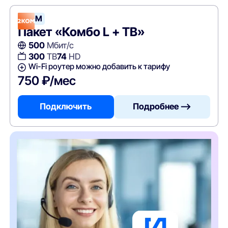
2КОМ
Пакет «Комбо L + ТВ»
500
Мбит/с
300
ТВ
74
HD
Wi-Fi роутер можно добавить к тарифу
750 ₽/мес
Подключить
Подробнее —>