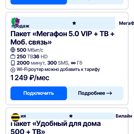
Хит
Мега
продаж
Пакет «Мегафон 5.0 VIP + ТВ +
Моб. связь»
500
Мбит/с
250
ТВ
36
HD
2000
минут,
300
SMS,
∞
Гб
Wi-Fi роутер можно добавить к тарифу
1 249 ₽/мес
Подключить
Подробнее —>
Акция
Билайн
Пакет «Удобный для дома
500 + ТВ»