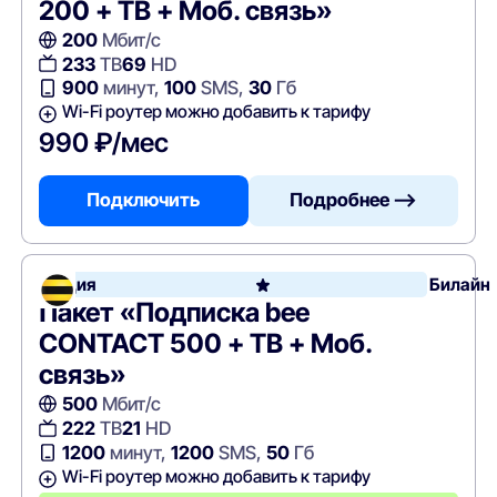
200 + ТВ + Моб. связь»
200
Мбит/с
233
ТВ
69
HD
900
минут,
100
SMS,
30
Гб
Wi-Fi роутер можно добавить к тарифу
990 ₽/мес
Подключить
Подробнее —>
Акция
Билайн
Пакет «Подписка bee
CONTACT 500 + ТВ + Моб.
связь»
500
Мбит/с
222
ТВ
21
HD
1200
минут,
1200
SMS,
50
Гб
Wi-Fi роутер можно добавить к тарифу