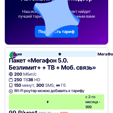
тарифа
Наш искусственный интеллект найдет
лучший тарифный план по указанным вами
параметрам
Подобрать тариф
Акция
МегаФо
Пакет «Мегафон 5.0.
Безлимит+ + ТВ + Моб. связь»
200
Мбит/с
250
ТВ
36
HD
150
минут,
300
SMS,
∞
Гб
Wi-Fi роутер можно добавить к тарифу
с 2-го
месяца -
999
99 ₽/мес*