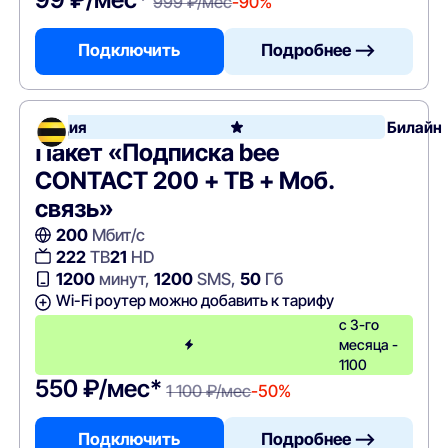
999 ₽/мес
-90%
Подключить
Подробнее —>
Акция
Билайн
Пакет «Подписка bee
CONTACT 200 + ТВ + Моб.
связь»
200
Мбит/с
222
ТВ
21
HD
1200
минут,
1200
SMS,
50
Гб
Wi-Fi роутер можно добавить к тарифу
с 3-го
месяца -
1100
550 ₽/мес*
1 100 ₽/мес
-50%
Подключить
Подробнее —>