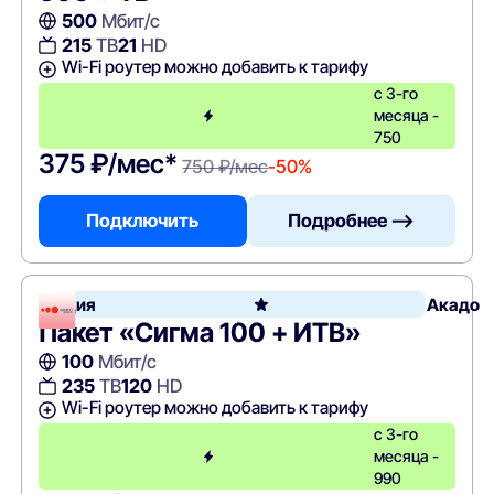
500
Мбит/с
215
ТВ
21
HD
Wi-Fi роутер можно добавить к тарифу
с 3-го
месяца -
750
375 ₽/мес*
750 ₽/мес
-50%
Подключить
Подробнее —>
Акция
Акадо
Пакет «Сигма 100 + ИТВ»
100
Мбит/с
235
ТВ
120
HD
Wi-Fi роутер можно добавить к тарифу
с 3-го
месяца -
990