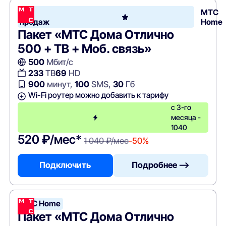
Хит
МТС
продаж
Home
Пакет «МТС Дома Отлично
500 + ТВ + Моб. связь»
500
Мбит/с
233
ТВ
69
HD
900
минут,
100
SMS,
30
Гб
Wi-Fi роутер можно добавить к тарифу
с 3-го
месяца -
1040
520 ₽/мес*
1 040 ₽/мес
-50%
Подключить
Подробнее —>
МТС Home
Пакет «МТС Дома Отлично