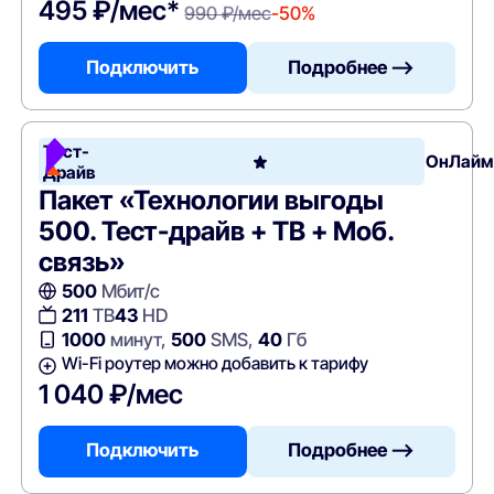
495 ₽/мес*
990 ₽/мес
-50%
Подключить
Подробнее —>
Тест-
ОнЛайм
Драйв
Пакет «Технологии выгоды
500. Тест-драйв + ТВ + Моб.
связь»
500
Мбит/с
211
ТВ
43
HD
1000
минут,
500
SMS,
40
Гб
Wi-Fi роутер можно добавить к тарифу
1 040 ₽/мес
Подключить
Подробнее —>