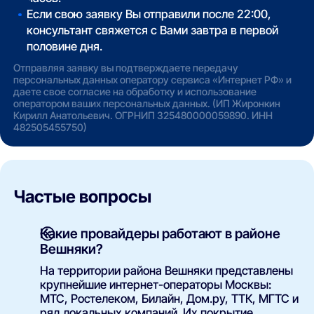
Если свою заявку Вы отправили после 22:00,
консультант свяжется с Вами завтра в первой
половине дня.
Отправляя заявку вы подтверждаете передачу
персональных данных оператору сервиса «Интернет РФ» и
даете свое согласие на обработку и использование
оператором ваших персональных данных. (ИП Жиронкин
Кирилл Анатольевич. ОГРНИП 325480000059890. ИНН
482505455750)
Частые вопросы
Какие провайдеры работают в районе
Вешняки?
На территории района Вешняки представлены
крупнейшие интернет-операторы Москвы:
МТС, Ростелеком, Билайн, Дом.ру, ТТК, МГТС и
ряд локальных компаний. Их покрытие