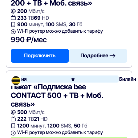
200 + ТВ + Моб. связь»
200
Мбит/с
233
ТВ
69
HD
900
минут,
100
SMS,
30
Гб
Wi-Fi роутер можно добавить к тарифу
990 ₽/мес
Подключить
Подробнее —>
Акция
Билайн
Пакет «Подписка bee
CONTACT 500 + ТВ + Моб.
связь»
500
Мбит/с
222
ТВ
21
HD
1200
минут,
1200
SMS,
50
Гб
Wi-Fi роутер можно добавить к тарифу