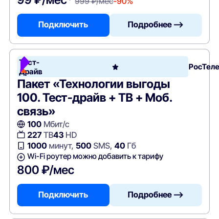
999 ₽/мес
-90%
Подключить
Подробнее —>
Тест-
РосТел
Драйв
Пакет «Технологии выгоды
100. Тест-драйв + ТВ + Моб.
связь»
100
Мбит/с
227
ТВ
43
HD
1000
минут,
500
SMS,
40
Гб
Wi-Fi роутер можно добавить к тарифу
800 ₽/мес
Подключить
Подробнее —>