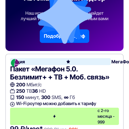
тарифа
Наш искусственный интеллект найдет
лучший тарифный план по указанным вами
параметрам
Подобрать тариф
Акция
МегаФо
Пакет «Мегафон 5.0.
Безлимит+ + ТВ + Моб. связь»
200
Мбит/с
250
ТВ
36
HD
150
минут,
300
SMS,
∞
Гб
Wi-Fi роутер можно добавить к тарифу
с 2-го
месяца -
999
99 ₽/мес*