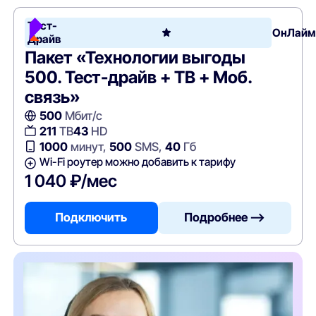
Тест-
ОнЛайм
Драйв
Пакет «Технологии выгоды
500. Тест-драйв + ТВ + Моб.
связь»
500
Мбит/с
211
ТВ
43
HD
1000
минут,
500
SMS,
40
Гб
Wi-Fi роутер можно добавить к тарифу
1 040 ₽/мес
Подключить
Подробнее —>