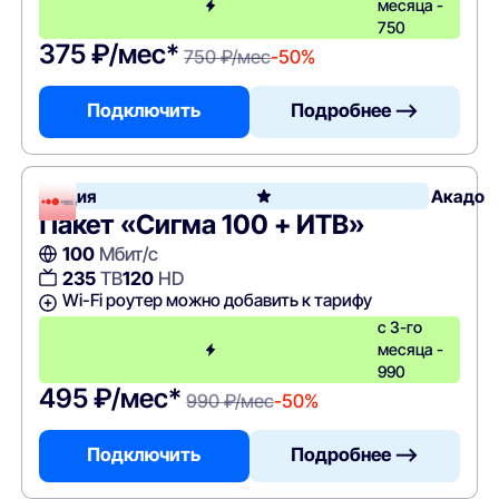
месяца -
750
375 ₽/мес*
750 ₽/мес
-50%
Подключить
Подробнее —>
Акция
Акадо
Пакет «Сигма 100 + ИТВ»
100
Мбит/с
235
ТВ
120
HD
Wi-Fi роутер можно добавить к тарифу
с 3-го
месяца -
990
495 ₽/мес*
990 ₽/мес
-50%
Подключить
Подробнее —>