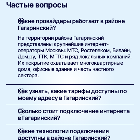
Частые вопросы
Какие провайдеры работают в районе
Гагаринский?
На территории района Гагаринский
представлены крупнейшие интернет-
операторы Москвы: МТС, Ростелеком, Билайн,
Дом.ру, ТТК, МГТС и ряд локальных компаний.
Их покрытие охватывает многоквартирные
дома, офисные здания и часть частного
сектора.
Как узнать, какие тарифы доступны по
моему адресу в Гагаринский?
Просто введите точный адрес (улицу и номер
Сколько стоит подключение интернета
дома) в поиске на нашем сайте. Система
в Гагаринский?
покажет полный список доступных интернет-
провайдеров и тарифов с указанием скорости,
У большинства операторов базовое
Какие технологии подключения
стоимости, наличия ТВ и условий подключения.
подключение проводится бесплатно.
доступны в районе Гагаринский?