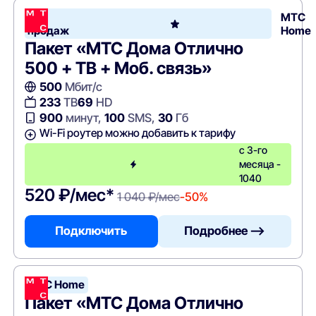
Хит
МТС
продаж
Home
Пакет «МТС Дома Отлично
500 + ТВ + Моб. связь»
500
Мбит/с
233
ТВ
69
HD
900
минут,
100
SMS,
30
Гб
Wi-Fi роутер можно добавить к тарифу
с 3-го
месяца -
1040
520 ₽/мес*
1 040 ₽/мес
-50%
Подключить
Подробнее —>
МТС Home
Пакет «МТС Дома Отлично