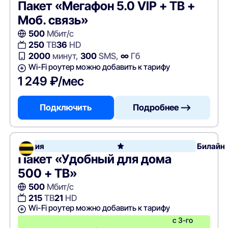
Пакет «Мегафон 5.0 VIP + ТВ +
Моб. связь»
500
Мбит/с
250
ТВ
36
HD
2000
минут,
300
SMS,
∞
Гб
Wi-Fi роутер можно добавить к тарифу
1 249 ₽/мес
Подключить
Подробнее —>
Акция
Билайн
Пакет «Удобный для дома
500 + ТВ»
500
Мбит/с
215
ТВ
21
HD
Wi-Fi роутер можно добавить к тарифу
с 3-го