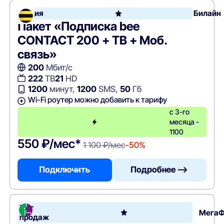
Акция
Билайн
Пакет «Подписка bee
CONTACT 200 + ТВ + Моб.
связь»
200
Мбит/с
222
ТВ
21
HD
1200
минут,
1200
SMS,
50
Гб
Wi-Fi роутер можно добавить к тарифу
с 3-го
месяца -
1100
550 ₽/мес*
1 100 ₽/мес
-50%
Подключить
Подробнее —>
Хит
Мега
продаж