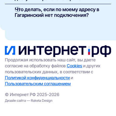
Оплачивается только выбранный тариф и, при
необходимости, аренда или покупка
В зависимости от здания и инфраструктуры
Что делать, если по моему адресу в
оборудования. Точные условия указаны в
провайдеров могут быть доступны:
Гагаринский нет подключения?
карточке каждого предложения.
оптоволоконный интернет (FTTH/GPON);
Такое возможно в отдельных домах без
кабельные сети (Ethernet/FTTB);
технической возможности подключения. Вы
можете:
беспроводной доступ (4G/5G) —
особенно актуален для частных домов и
оставить заявку через наш сайт — мы
удалённых участков.
передадим её провайдерам;
выбрать альтернативный вариант
(например, беспроводной интернет);
Продолжая использовать наш сайт, вы даете
согласие на обработку файлов
Cookies
и других
проверить соседние адреса — иногда
пользовательских данных, в соответствии с
сеть проведена в соседнем корпусе.
Политикой конфиденциальности
и
Пользовательским соглашением
© Интернет РФ 2025-2026
Дизайн сайта — Raketa Design