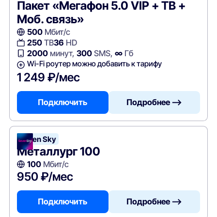
Пакет «Мегафон 5.0 VIP + ТВ +
Моб. связь»
500
Мбит/с
250
ТВ
36
HD
2000
минут,
300
SMS,
∞
Гб
Wi-Fi роутер можно добавить к тарифу
1 249 ₽/мес
Подключить
Подробнее —>
Seven Sky
Металлург 100
100
Мбит/с
950 ₽/мес
Подключить
Подробнее —>