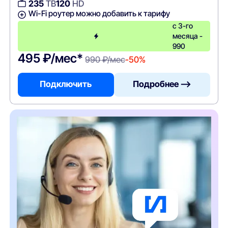
235
ТВ
120
HD
Wi-Fi роутер можно добавить к тарифу
с 3-го
месяца -
990
495 ₽/мес*
990 ₽/мес
-50%
Подключить
Подробнее —>