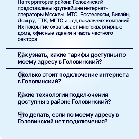
На территории района Головинский
представлены крупнейшие интернет-
операторы Москвы: МТС, Ростелеком, Билайн,
Дом.ру, ТТК, МГТС и ряд локальных компаний.
Их покрытие охватывает многоквартирные
дома, офисные здания и часть частного
сектора.
Как узнать, какие тарифы доступны по
моему адресу в Головинский?
Просто введите точный адрес (улицу и номер
Сколько стоит подключение интернета
дома) в поиске на нашем сайте. Система
в Головинский?
покажет полный список доступных интернет-
провайдеров и тарифов с указанием скорости,
У большинства операторов базовое
Какие технологии подключения
стоимости, наличия ТВ и условий подключения.
подключение проводится бесплатно.
доступны в районе Головинский?
Оплачивается только выбранный тариф и, при
необходимости, аренда или покупка
В зависимости от здания и инфраструктуры
Что делать, если по моему адресу в
оборудования. Точные условия указаны в
провайдеров могут быть доступны:
Головинский нет подключения?
карточке каждого предложения.
оптоволоконный интернет (FTTH/GPON);
Такое возможно в отдельных домах без
кабельные сети (Ethernet/FTTB);
технической возможности подключения. Вы