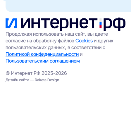
можете:
беспроводной доступ (4G/5G) —
особенно актуален для частных домов и
оставить заявку через наш сайт — мы
удалённых участков.
передадим её провайдерам;
выбрать альтернативный вариант
(например, беспроводной интернет);
Продолжая использовать наш сайт, вы даете
согласие на обработку файлов
Cookies
и других
проверить соседние адреса — иногда
пользовательских данных, в соответствии с
сеть проведена в соседнем корпусе.
Политикой конфиденциальности
и
Пользовательским соглашением
© Интернет РФ 2025-2026
Дизайн сайта — Raketa Design