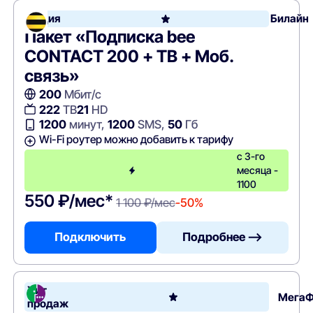
Акция
Билайн
Пакет «Подписка bee
CONTACT 200 + ТВ + Моб.
связь»
200
Мбит/с
222
ТВ
21
HD
1200
минут,
1200
SMS,
50
Гб
Wi-Fi роутер можно добавить к тарифу
с 3-го
месяца -
1100
550 ₽/мес*
1 100 ₽/мес
-50%
Подключить
Подробнее —>
Хит
Мега
продаж