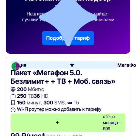
тарифа
Наш искусственный интеллект найдет
лучший тарифный план по указанным вами
параметрам
Подобрать тариф
Акция
МегаФо
Пакет «Мегафон 5.0.
Безлимит+ + ТВ + Моб. связь»
200
Мбит/с
250
ТВ
36
HD
150
минут,
300
SMS,
∞
Гб
Wi-Fi роутер можно добавить к тарифу
с 2-го
месяца -
999
99 ₽/мес*