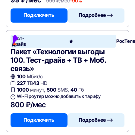
999 ₽/мес
-90%
Подключить
Подробнее —>
Тест-
РосТел
Драйв
Пакет «Технологии выгоды
100. Тест-драйв + ТВ + Моб.
связь»
100
Мбит/с
227
ТВ
43
HD
1000
минут,
500
SMS,
40
Гб
Wi-Fi роутер можно добавить к тарифу
800 ₽/мес
Подключить
Подробнее —>