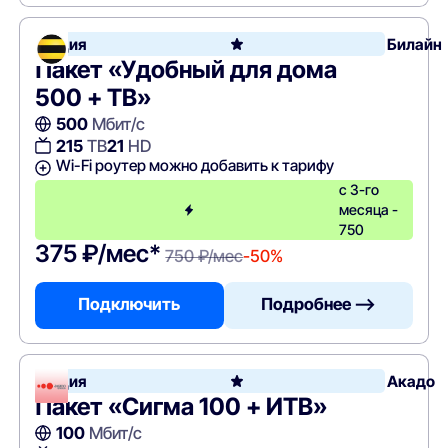
Акция
Билайн
Пакет «Удобный для дома
500 + ТВ»
500
Мбит/с
215
ТВ
21
HD
Wi-Fi роутер можно добавить к тарифу
с 3-го
месяца -
750
375 ₽/мес*
750 ₽/мес
-50%
Подключить
Подробнее —>
Акция
Акадо
Пакет «Сигма 100 + ИТВ»
100
Мбит/с