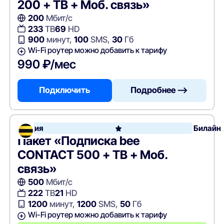
200 + ТВ + Моб. связь»
200
Мбит/с
233
ТВ
69
HD
900
минут,
100
SMS,
30
Гб
Wi-Fi роутер можно добавить к тарифу
990 ₽/мес
Подключить
Подробнее —>
Акция
Билайн
Пакет «Подписка bee
CONTACT 500 + ТВ + Моб.
связь»
500
Мбит/с
222
ТВ
21
HD
1200
минут,
1200
SMS,
50
Гб
Wi-Fi роутер можно добавить к тарифу