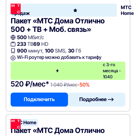
Хит
МТС
продаж
Home
Пакет «МТС Дома Отлично
500 + ТВ + Моб. связь»
500
Мбит/с
233
ТВ
69
HD
900
минут,
100
SMS,
30
Гб
Wi-Fi роутер можно добавить к тарифу
с 3-го
месяца -
1040
520 ₽/мес*
1 040 ₽/мес
-50%
Подключить
Подробнее —>
МТС Home
Пакет «МТС Дома Отлично