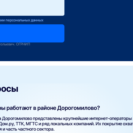
ется с Вами
нии персональных данных
оператору
зование
тольевич. ОГРНИП
росы
ры работают в районе Дорогомилово?
а Дорогомилово представлены крупнейшие интернет-операторы
 Дом.ру, ТТК, МГТС и ряд локальных компаний. Их покрытие охв
 и часть частного сектора.