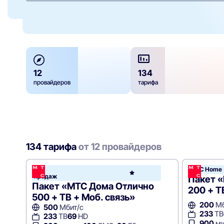
12
134
провайдеров
тарифа
134 тарифа
от 12 провайдеров
Хит
МТС Home
МТС
продаж
Hom
Пакет 
Пакет «МТС Дома Отлично
200 + Т
500 + ТВ + Моб. связь»
200
Мб
500
Мбит/с
233
ТВ
233
ТВ
69
HD
900
ми