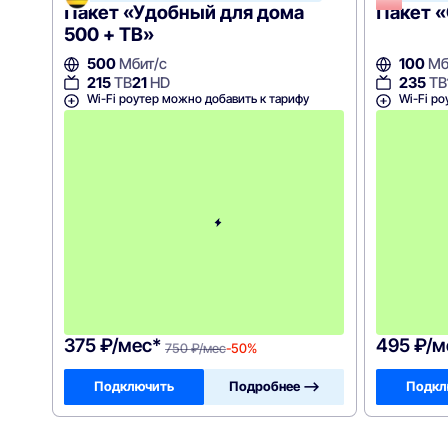
Пакет «Удобный для дома
Пакет «
500 + ТВ»
500
Мбит/с
100
Мб
215
ТВ
21
HD
235
ТВ
Wi-Fi роутер можно добавить к тарифу
Wi-Fi ро
с
3
-
г
о
м
е
с
я
ц
а
-
7
5
0
375 ₽/мес*
495 ₽/м
750 ₽/мес
-50%
Подключить
Подробнее —>
Подкл