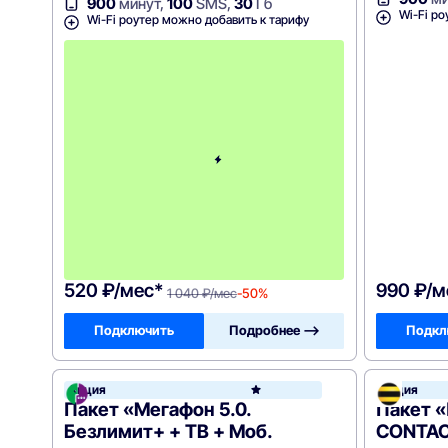
900
минут,
100
SMS,
30
Гб
Wi-Fi ро
Wi-Fi роутер можно добавить к тарифу
с
3
-
г
о
м
е
с
я
ц
а
-
1
0
4
0
520 ₽/мес*
990 ₽/м
1 040 ₽/мес
-50%
Подключить
Подробнее —>
Подкл
Акция
Акция
МегаФ
Пакет «Мегафон 5.0.
Пакет 
Безлимит+ + ТВ + Моб.
CONTACT