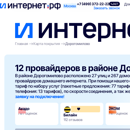
+7 (499) 372-22-22
Поиск по адресу
Для квартиры
Для
24/7
Москва
Заказать звонок
Главная
Карта покрытия
Дорогомилово
12 провайдеров в районе 
В районе Дорогомилово расположено 27 улиц и 267 домов
провайдеров домашнего интернета. При помощи нашего
тариф по набору услуг (пакетные предложения: 77 тарифо
телефония: 13 тарифов), по скорости соединения, а так же
заявку на подключение
!
Акадо
2КОМ
3.6
Нет оценок
Нет оценок
Билайн
112 отзывов