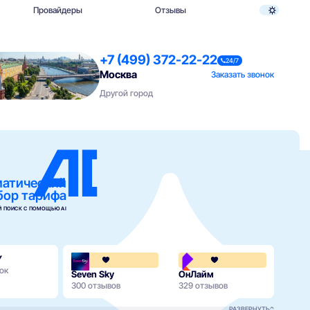
Провайдеры
Отзывы
+7 (499) 372-22-22
24/7
Москва
Заказать звонок
Другой город
матический
бор тарифа
 ПОИСК С ПОМОЩЬЮ AI
Y
4.4
ок
Seven Sky
ОнЛайм
Мега
300 отзывов
329 отзывов
90 от
РАЗВЕРНУТЬ