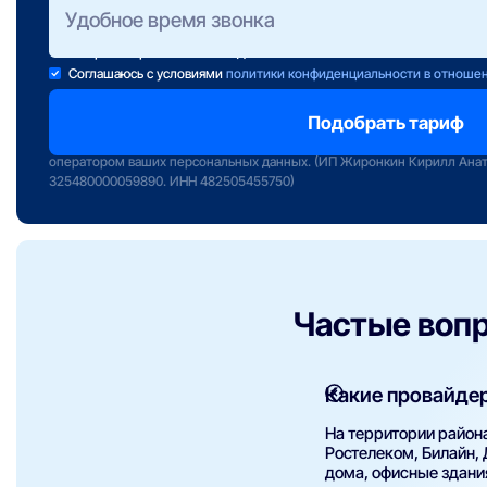
Консультанты работают ежедневно с 10 до 22 часов.
Если свою заявку Вы отправили после 22:00, консультант свяж
завтра в первой половине дня.
Соглашаюсь с условиями
политики конфиденциальности в отноше
Отправляя заявку вы подтверждаете передачу персональных данных 
сервиса «Интернет РФ» и даете свое согласие на обработку и исполь
оператором ваших персональных данных. (ИП Жиронкин Кирилл Ана
325480000059890. ИНН 482505455750)
Частые воп
Какие провайде
На территории район
Ростелеком, Билайн,
дома, офисные здания