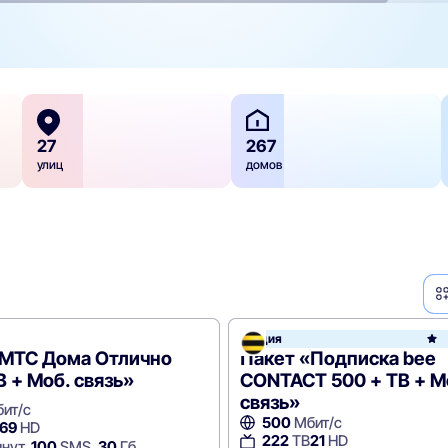
27
267
улиц
домов
Акция
e
«МТС Дома Отлично
Пакет «Подписка bee
В + Моб. связь»
CONTACT 500 + ТВ + М
связь»
ит/с
500
Мбит/с
69
HD
222
ТВ
21
HD
нут,
100
SMS,
30
Гб