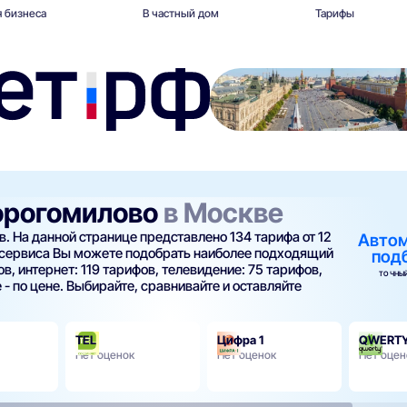
 бизнеса
В частный дом
Тарифы
Дорогомилово
в Москве
. На данной странице представлено 134 тарифа от 12
Авто
 сервиса Вы можете подобрать наиболее подходящий
под
в, интернет: 119 тарифов, телевидение: 75 тарифов,
ТОЧНЫЙ
 - по цене. Выбирайте, сравнивайте и оставляйте
TEL
Цифра 1
QWERT
Нет оценок
Нет оценок
Нет оцен