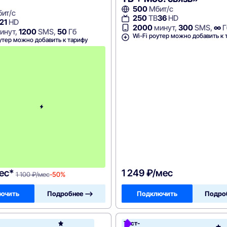
500
Мбит/с
ит/с
250
ТВ
36
HD
21
HD
2000
минут,
300
SMS,
∞
Г
инут,
1200
SMS,
50
Гб
Wi-Fi роутер можно добавить к 
утер можно добавить к тарифу
с
3
-
г
о
м
е
с
я
ц
а
-
1
1
0
0
ес*
1 249 ₽/мес
1 100 ₽/мес
-50%
ючить
Подробнее —>
Подключить
Подро
н
Тест-
Акадо