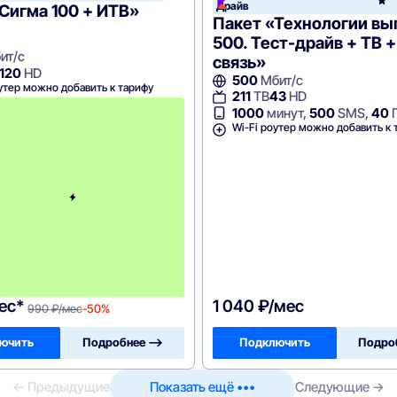
Драйв
Сигма 100 + ИТВ»
Пакет «Технологии в
500. Тест-драйв + ТВ +
ит/с
связь»
120
HD
500
Мбит/с
утер можно добавить к тарифу
211
ТВ
43
HD
с
1000
минут,
500
SMS,
40
3
Wi-Fi роутер можно добавить к 
-
г
о
м
е
с
я
ц
а
-
9
9
0
ес*
1 040 ₽/мес
990 ₽/мес
-50%
ючить
Подробнее —>
Подключить
Подро
← Предыдущие
Показать ещё •••
Следующие →