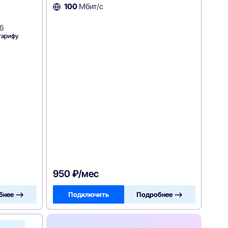
100
Мбит/с
б
тарифу
950 ₽/мес
бнее —>
Подключить
Подробнее —>
ОнЛайм