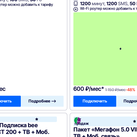
1200
минут,
1200
SMS,
50
утер можно добавить к тарифу
Wi-Fi роутер можно добавить к 
ес
600 ₽/мес*
1 150 ₽/мес
-48%
ючить
Подробнее —>
Подключить
Подро
он
Хит
Билайн
продаж
«Подписка bee
Пакет «Мегафон 5.0 VI
 200 + ТВ + Моб.
ТВ + Моб. связь»