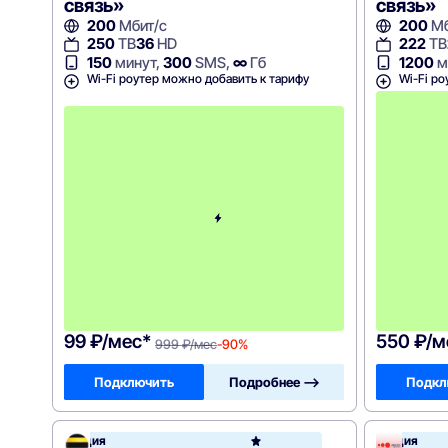
связь»
связь»
200
Мбит/с
200
Мб
250
ТВ
36
HD
222
ТВ
150
минут,
300
SMS,
∞
Гб
1200
м
Wi-Fi роутер можно добавить к тарифу
Wi-Fi ро
с
2
-
г
о
м
е
с
я
ц
а
-
9
9
9
99 ₽/мес*
550 ₽/м
999 ₽/мес
-90%
Подключить
Подробнее —>
Подкл
Акция
Акция
Билай