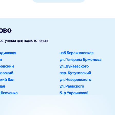
ово
доступные для подключения
родинская
наб Бережковская
я
ул. Генерала Ермолова
ровский
ул. Дунаевского
зовский
пер. Кутузовский
кий Вал
ул. Неверовского
ная
ул. Раевского
 Шевченко
б-р Украинский