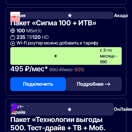
Акция
Акадо
Пакет «Сигма 100 + ИТВ»
100
Мбит/с
235
ТВ
120
HD
Wi-Fi роутер можно добавить к тарифу
с 3-го
месяца -
990
495 ₽/мес*
990 ₽/мес
-50%
Подключить
Подробнее —>
Тест-
ОнЛайм
Драйв
Пакет «Технологии выгоды
500. Тест-драйв + ТВ + Моб.