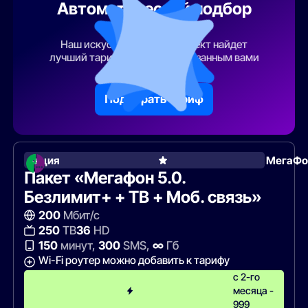
Автоматический подбор
тарифа
Наш искусственный интеллект найдет
лучший тарифный план по указанным вами
параметрам
Подобрать тариф
Акция
МегаФо
Пакет «Мегафон 5.0.
Безлимит+ + ТВ + Моб. связь»
200
Мбит/с
250
ТВ
36
HD
150
минут,
300
SMS,
∞
Гб
Wi-Fi роутер можно добавить к тарифу
с 2-го
месяца -
999