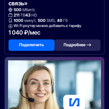
связь»
500
Мбит/с
211
ТВ
43
HD
1000
минут,
500
SMS,
40
Гб
Wi-Fi роутер можно добавить к тарифу
1 040 ₽/мес
Подключить
Подробнее —>