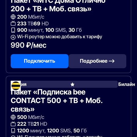
Пакет «МТС Дома Отлично
200 + ТВ + Моб. связь»
200
Мбит/с
233
ТВ
69
HD
900
минут,
100
SMS,
30
Гб
Wi-Fi роутер можно добавить к тарифу
990 ₽/мес
Подключить
Подробнее —>
Акция
Билайн
Пакет «Подписка bee
CONTACT 500 + ТВ + Моб.
связь»
500
Мбит/с
222
ТВ
21
HD
1200
минут,
1200
SMS,
50
Гб