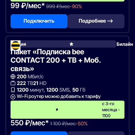
99 ₽/мес*
999 ₽/мес
-90%
Подключить
Подробнее —>
Акция
Билайн
Пакет «Подписка bee
CONTACT 200 + ТВ + Моб.
связь»
200
Мбит/с
222
ТВ
21
HD
1200
минут,
1200
SMS,
50
Гб
Wi-Fi роутер можно добавить к тарифу
с 3-го
месяца -
1100
550 ₽/мес*
1 100 ₽/мес
-50%