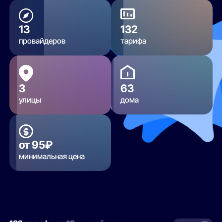
13
132
провайдеров
тарифа
3
63
улицы
дома
от 95₽
минимальная цена