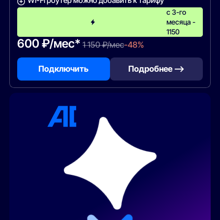
Wi-Fi роутер можно добавить к тарифу
с 3-го
месяца -
1150
600 ₽/мес*
1 150 ₽/мес
-48%
Подключить
Подробнее —>