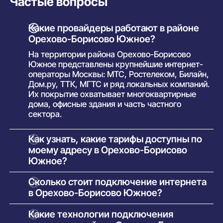
Частые вопросы
Какие провайдеры работают в районе
Орехово-Борисово Южное?
На территории района Орехово-Борисово
Южное представлены крупнейшие интернет-
операторы Москвы: МТС, Ростелеком, Билайн,
Дом.ру, ТТК, МГТС и ряд локальных компаний.
Их покрытие охватывает многоквартирные
дома, офисные здания и часть частного
сектора.
Как узнать, какие тарифы доступны по
моему адресу в Орехово-Борисово
Южное?
Просто введите точный адрес (улицу и номер
Сколько стоит подключение интернета
дома) в поиске на нашем сайте. Система
в Орехово-Борисово Южное?
покажет полный список доступных интернет-
провайдеров и тарифов с указанием скорости,
У большинства операторов базовое
Какие технологии подключения
стоимости, наличия ТВ и условий подключения.
подключение проводится бесплатно.