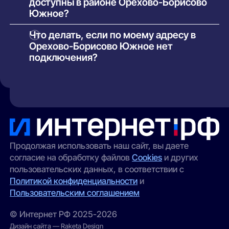
доступны в районе Орехово-Борисово
Оплачивается только выбранный тариф и, при
Южное?
необходимости, аренда или покупка
оборудования. Точные условия указаны в
В зависимости от здания и инфраструктуры
Что делать, если по моему адресу в
карточке каждого предложения.
провайдеров могут быть доступны:
Орехово-Борисово Южное нет
оптоволоконный интернет (FTTH/GPON);
подключения?
кабельные сети (Ethernet/FTTB);
Такое возможно в отдельных домах без
технической возможности подключения. Вы
беспроводной доступ (4G/5G) —
можете:
особенно актуален для частных домов и
удалённых участков.
оставить заявку через наш сайт — мы
передадим её провайдерам;
выбрать альтернативный вариант
(например, беспроводной интернет);
Продолжая использовать наш сайт, вы даете
согласие на обработку файлов
Cookies
и других
проверить соседние адреса — иногда
пользовательских данных, в соответствии с
сеть проведена в соседнем корпусе.
Политикой конфиденциальности
и
Пользовательским соглашением
© Интернет РФ 2025-2026
Дизайн сайта — Raketa Design