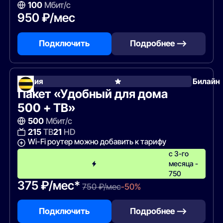
100
Мбит/с
950 ₽/мес
Подключить
Подробнее —>
Акция
Билайн
Пакет «Удобный для дома
500 + ТВ»
500
Мбит/с
215
ТВ
21
HD
Wi-Fi роутер можно добавить к тарифу
с 3-го
месяца -
750
375 ₽/мес*
750 ₽/мес
-50%
Подключить
Подробнее —>