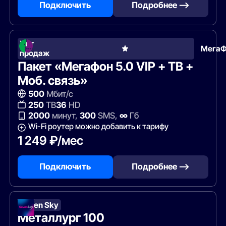
Подключить
Подробнее —>
Хит
Мега
продаж
Пакет «Мегафон 5.0 VIP + ТВ +
Моб. связь»
500
Мбит/с
250
ТВ
36
HD
2000
минут,
300
SMS,
∞
Гб
Wi-Fi роутер можно добавить к тарифу
1 249 ₽/мес
Подключить
Подробнее —>
Seven Sky
Металлург 100