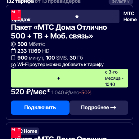
132 тарифа
от 13 провайдеров
ФИЛЬТР
Хит
МТС
продаж
Home
Пакет «МТС Дома Отлично
500 + ТВ + Моб. связь»
500
Мбит/с
233
ТВ
69
HD
900
минут,
100
SMS,
30
Гб
Wi-Fi роутер можно добавить к тарифу
с 3-го
месяца -
1040
520 ₽/мес*
1 040 ₽/мес
-50%
Подключить
Подробнее —>
МТС Home