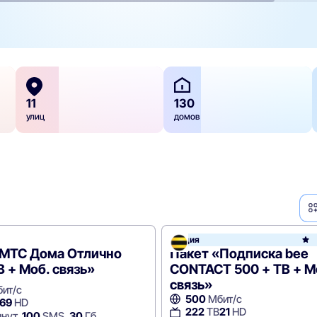
11
130
улиц
домов
Акция
e
«МТС Дома Отлично
Пакет «Подписка bee
В + Моб. связь»
CONTACT 500 + ТВ + М
связь»
ит/с
500
Мбит/с
69
HD
222
ТВ
21
HD
нут,
100
SMS,
30
Гб