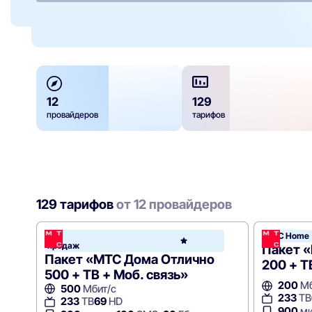
12
129
провайдеров
тарифов
129 тарифов
от 12 провайдеров
Хит
МТС Home
МТС
продаж
Hom
Пакет 
Пакет «МТС Дома Отлично
200 + Т
500 + ТВ + Моб. связь»
200
Мб
500
Мбит/с
233
ТВ
233
ТВ
69
HD
900
ми