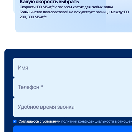
Какую скорость выбрать
Скорости 100 Мбит/с с запасом хватит для любых задач.
Большинство пользователей не почувствует разницы между 100,
200, 300 Мбит/с.
Оформить заявку
на подбор тарифа
Полезно знать:
Предоставление консультации не обязывает Вас к подключени
Консультанты работают ежедневно с 10 до 22 часов.
Если свою заявку Вы отправили после 22:00, консультант свяж
завтра в первой половине дня.
Соглашаюсь с условиями
политики конфиденциальности в отноше