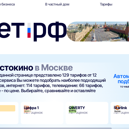
 бизнеса
В частный дом
Тарифы
остокино
в Москве
 данной странице представлено 129 тарифов от 12
Авто
 сервиса Вы можете подобрать наиболее подходящий
под
в, интернет: 114 тарифов, телевидение: 66 тарифов,
ТОЧНЫЙ
 - по цене. Выбирайте, сравнивайте и оставляйте
Цифра 1
QWERTY
Starlink
3.7
Нет оценок
Нет оценок
Нет оцен