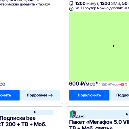
1200
минут,
1200
SMS,
50
утер можно добавить к тарифу
Wi-Fi роутер можно добавить к 
ес
600 ₽/мес*
1 150 ₽/мес
-48%
ючить
Подробнее —>
Подключить
Подро
он
Хит
Билайн
продаж
«Подписка bee
Пакет «Мегафон 5.0 VI
 200 + ТВ + Моб.
ТВ + Моб. связь»