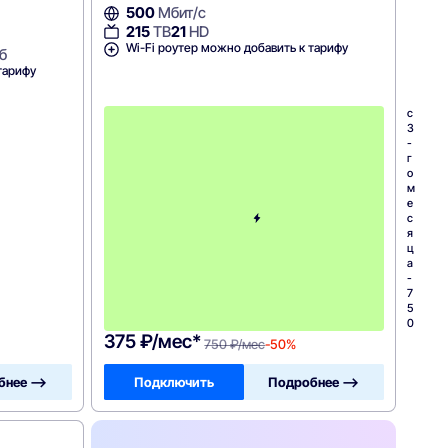
500
Мбит/с
215
ТВ
21
HD
Wi-Fi роутер можно добавить к тарифу
б
тарифу
с
3
-
г
о
м
е
с
я
ц
а
-
7
5
0
375 ₽/мес*
750 ₽/мес
-50%
бнее —>
Подключить
Подробнее —>