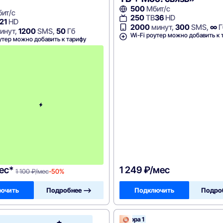
500
Мбит/с
ит/с
250
ТВ
36
HD
21
HD
2000
минут,
300
SMS,
∞
Г
инут,
1200
SMS,
50
Гб
Wi-Fi роутер можно добавить к 
утер можно добавить к тарифу
с
3
-
г
о
м
е
с
я
ц
а
-
1
1
0
0
ес*
1 249 ₽/мес
1 100 ₽/мес
-50%
ючить
Подробнее —>
Подключить
Подро
Цифра 1
ОнЛайм