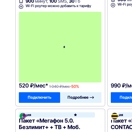
900
минут,
100
SMS,
30
Гб
Wi-Fi ро
Wi-Fi роутер можно добавить к тарифу
с
3
-
г
о
м
е
с
я
ц
а
-
1
0
4
0
520 ₽/мес*
990 ₽/м
1 040 ₽/мес
-50%
Подключить
Подробнее —>
Подкл
Акция
Акция
МегаФ
Пакет «Мегафон 5.0.
Пакет 
Безлимит+ + ТВ + Моб.
CONTACT