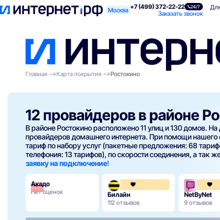
+7 (499) 372-22-22
Поиск по адресу
Для квартиры
Для
24/7
Москва
Заказать звонок
Главная
Карта покрытия
Ростокино
12 провайдеров в районе Р
В районе Ростокино расположено 11 улиц и 130 домов. На
провайдеров домашнего интернета. При помощи нашего
тариф по набору услуг (пакетные предложения: 68 тарифо
телефония: 13 тарифов), по скорости соединения, а так же
заявку на подключение
!
Акадо
3.6
Нет оценок
Билайн
NetByNet
112 отзывов
9 отзывов