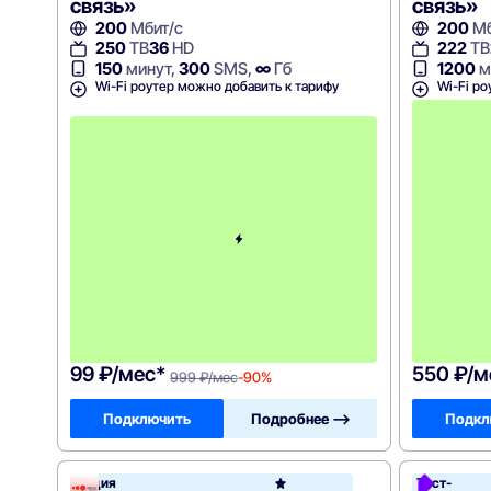
связь»
связь»
200
Мбит/с
200
Мб
250
ТВ
36
HD
222
ТВ
150
минут,
300
SMS,
∞
Гб
1200
м
Wi-Fi роутер можно добавить к тарифу
Wi-Fi ро
с
2
-
г
о
м
е
с
я
ц
а
-
9
9
9
99 ₽/мес*
550 ₽/м
999 ₽/мес
-90%
Подключить
Подробнее —>
Подкл
Акция
Тест-
Акадо