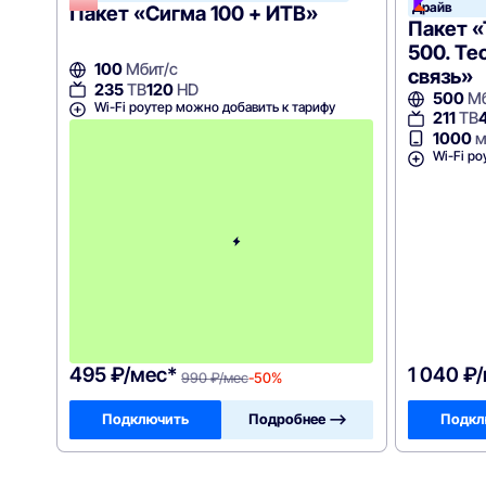
Драйв
Пакет «Сигма 100 + ИТВ»
Пакет 
500. Те
100
Мбит/с
связь»
235
ТВ
120
HD
500
Мб
Wi-Fi роутер можно добавить к тарифу
211
ТВ
с
1000
м
3
Wi-Fi ро
-
г
о
м
е
с
я
ц
а
-
9
9
0
495 ₽/мес*
1 040 ₽
990 ₽/мес
-50%
Подключить
Подробнее —>
Подкл