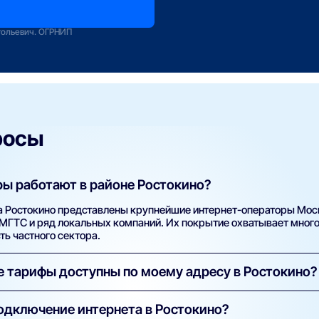
оператору
зование
тольевич. ОГРНИП
росы
ы работают в районе Ростокино?
а Ростокино представлены крупнейшие интернет-операторы Мос
, МГТС и ряд локальных компаний. Их покрытие охватывает мног
ть частного сектора.
ие тарифы доступны по моему адресу в Ростокино?
й адрес (улицу и номер дома) в поиске на нашем сайте. Систем
одключение интернета в Ростокино?
ровайдеров и тарифов с указанием скорости, стоимости, наличи