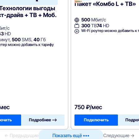
Пакет «Комбо L + ТВ»
«Технологии выгоды
ст-драйв + ТВ + Моб.
500
Мбит/с
300
ТВ
74
HD
ит/с
Wi-Fi роутер можно добавить к 
43
HD
инут,
500
SMS,
40
Гб
утер можно добавить к тарифу
/мес
750 ₽/мес
ючить
Подробнее —>
Подключить
Подро
← Предыдущие
Показать ещё •••
Следующие →