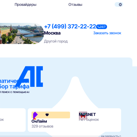
Провайдеры
Отзывы
+7 (499) 372-22-22
24/7
Москва
Заказать звонок
Другой город
матический
бор тарифа
 ПОИСК С ПОМОЩЬЮ AI
MOSNET
3.8
ок
Нет оценок
ОнЛайм
WiFir
329 отзывов
9 отз
РАЗВЕРНУТЬ