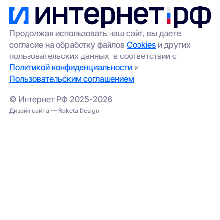
удалённых участков.
передадим её провайдерам;
выбрать альтернативный вариант
(например, беспроводной интернет);
Продолжая использовать наш сайт, вы даете
согласие на обработку файлов
Cookies
и других
проверить соседние адреса — иногда
пользовательских данных, в соответствии с
сеть проведена в соседнем корпусе.
Политикой конфиденциальности
и
Пользовательским соглашением
© Интернет РФ 2025-2026
Дизайн сайта — Raketa Design