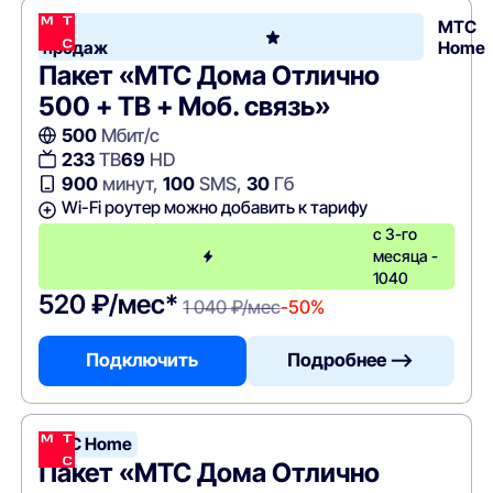
Хит
МТС
продаж
Home
Пакет «МТС Дома Отлично
500 + ТВ + Моб. связь»
500
Мбит/с
233
ТВ
69
HD
900
минут,
100
SMS,
30
Гб
Wi-Fi роутер можно добавить к тарифу
с 3-го
месяца -
1040
520 ₽/мес*
1 040 ₽/мес
-50%
Подключить
Подробнее —>
МТС Home
Пакет «МТС Дома Отлично