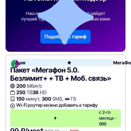
тарифа
Наш искусственный интеллект найдет
лучший тарифный план по указанным вами
параметрам
Подобрать тариф
Акция
МегаФо
Пакет «Мегафон 5.0.
Безлимит+ + ТВ + Моб. связь»
200
Мбит/с
250
ТВ
36
HD
150
минут,
300
SMS,
∞
Гб
Wi-Fi роутер можно добавить к тарифу
с 2-го
месяца -
999
99 ₽/мес*