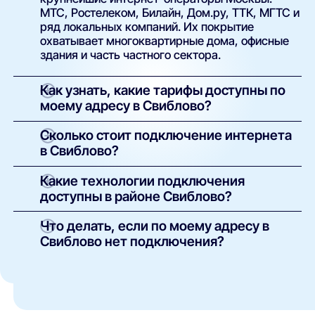
МТС, Ростелеком, Билайн, Дом.ру, ТТК, МГТС и
ряд локальных компаний. Их покрытие
охватывает многоквартирные дома, офисные
здания и часть частного сектора.
Как узнать, какие тарифы доступны по
моему адресу в Свиблово?
Просто введите точный адрес (улицу и номер
Сколько стоит подключение интернета
дома) в поиске на нашем сайте. Система
в Свиблово?
покажет полный список доступных интернет-
провайдеров и тарифов с указанием скорости,
У большинства операторов базовое
Какие технологии подключения
стоимости, наличия ТВ и условий подключения.
подключение проводится бесплатно.
доступны в районе Свиблово?
Оплачивается только выбранный тариф и, при
необходимости, аренда или покупка
В зависимости от здания и инфраструктуры
Что делать, если по моему адресу в
оборудования. Точные условия указаны в
провайдеров могут быть доступны:
Свиблово нет подключения?
карточке каждого предложения.
оптоволоконный интернет (FTTH/GPON);
Такое возможно в отдельных домах без
кабельные сети (Ethernet/FTTB);
технической возможности подключения. Вы
можете:
беспроводной доступ (4G/5G) —
особенно актуален для частных домов и
оставить заявку через наш сайт — мы