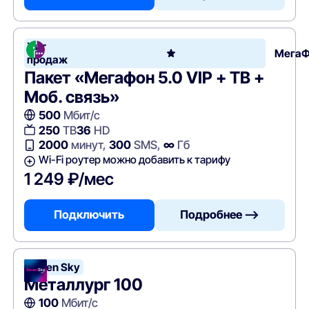
Хит
Мега
продаж
Пакет «Мегафон 5.0 VIP + ТВ +
Моб. связь»
500
Мбит/с
250
ТВ
36
HD
2000
минут,
300
SMS,
∞
Гб
Wi-Fi роутер можно добавить к тарифу
1 249 ₽/мес
Подключить
Подробнее —>
Seven Sky
Металлург 100
100
Мбит/с