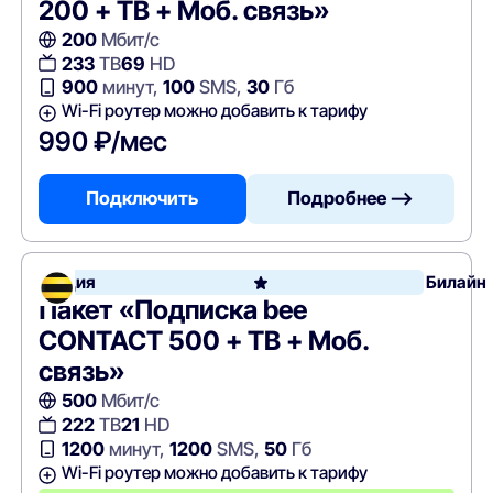
200 + ТВ + Моб. связь»
200
Мбит/с
233
ТВ
69
HD
900
минут,
100
SMS,
30
Гб
Wi-Fi роутер можно добавить к тарифу
990 ₽/мес
Подключить
Подробнее —>
Акция
Билайн
Пакет «Подписка bee
CONTACT 500 + ТВ + Моб.
связь»
500
Мбит/с
222
ТВ
21
HD
1200
минут,
1200
SMS,
50
Гб
Wi-Fi роутер можно добавить к тарифу