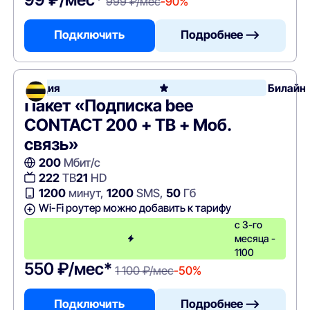
999 ₽/мес
-90%
Подключить
Подробнее —>
Акция
Билайн
Пакет «Подписка bee
CONTACT 200 + ТВ + Моб.
связь»
200
Мбит/с
222
ТВ
21
HD
1200
минут,
1200
SMS,
50
Гб
Wi-Fi роутер можно добавить к тарифу
с 3-го
месяца -
1100
550 ₽/мес*
1 100 ₽/мес
-50%
Подключить
Подробнее —>