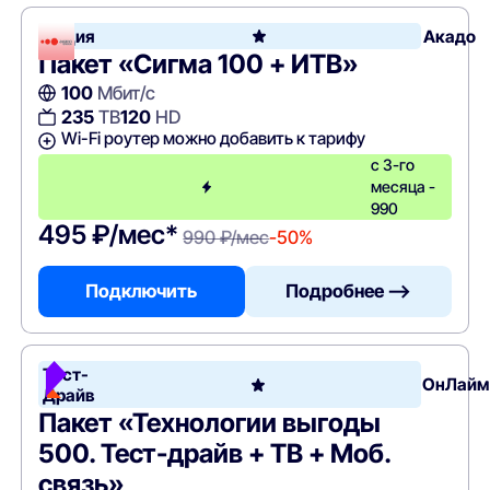
Акция
Акадо
Пакет «Сигма 100 + ИТВ»
100
Мбит/с
235
ТВ
120
HD
Wi-Fi роутер можно добавить к тарифу
с 3-го
месяца -
990
495 ₽/мес*
990 ₽/мес
-50%
Подключить
Подробнее —>
Тест-
ОнЛайм
Драйв
Пакет «Технологии выгоды
500. Тест-драйв + ТВ + Моб.
связь»