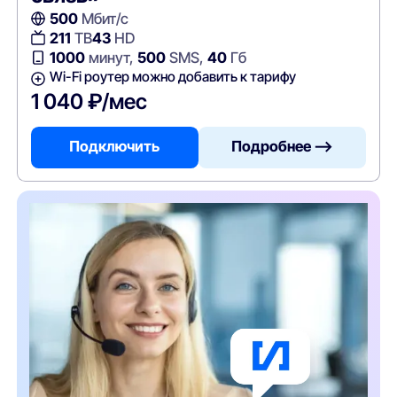
500
Мбит/с
211
ТВ
43
HD
1000
минут,
500
SMS,
40
Гб
Wi-Fi роутер можно добавить к тарифу
1 040 ₽/мес
Подключить
Подробнее —>