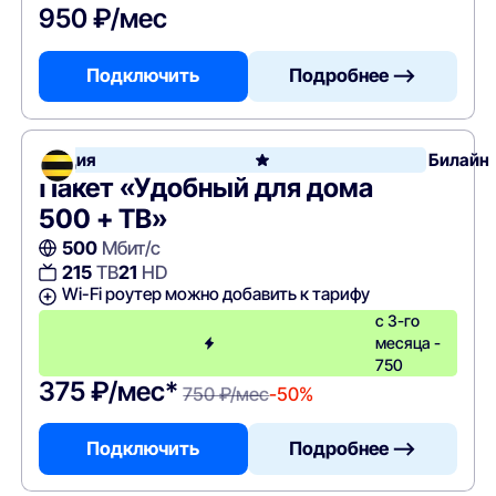
950 ₽/мес
Подключить
Подробнее —>
Акция
Билайн
Пакет «Удобный для дома
500 + ТВ»
500
Мбит/с
215
ТВ
21
HD
Wi-Fi роутер можно добавить к тарифу
с 3-го
месяца -
750
375 ₽/мес*
750 ₽/мес
-50%
Подключить
Подробнее —>