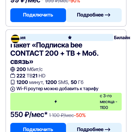
999 ₽/мес
-90%
Подключить
Подробнее —>
Акция
Билайн
Пакет «Подписка bee
CONTACT 200 + ТВ + Моб.
связь»
200
Мбит/с
222
ТВ
21
HD
1200
минут,
1200
SMS,
50
Гб
Wi-Fi роутер можно добавить к тарифу
с 3-го
месяца -
1100
550 ₽/мес*
1 100 ₽/мес
-50%
Подключить
Подробнее —>