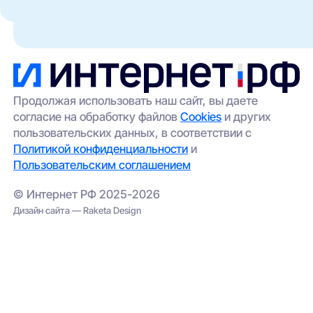
Такое возможно в отдельных домах без
кабельные сети (Ethernet/FTTB);
технической возможности подключения. Вы
можете:
беспроводной доступ (4G/5G) —
особенно актуален для частных домов и
оставить заявку через наш сайт — мы
удалённых участков.
передадим её провайдерам;
выбрать альтернативный вариант
(например, беспроводной интернет);
Продолжая использовать наш сайт, вы даете
согласие на обработку файлов
Cookies
и других
проверить соседние адреса — иногда
пользовательских данных, в соответствии с
сеть проведена в соседнем корпусе.
Политикой конфиденциальности
и
Пользовательским соглашением
© Интернет РФ 2025-2026
Дизайн сайта — Raketa Design