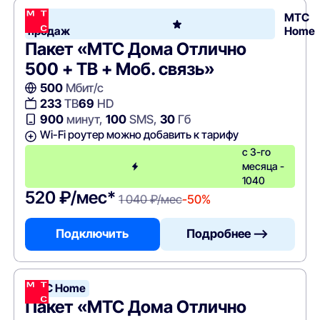
Хит
МТС
продаж
Home
Пакет «МТС Дома Отлично
500 + ТВ + Моб. связь»
500
Мбит/с
233
ТВ
69
HD
900
минут,
100
SMS,
30
Гб
Wi-Fi роутер можно добавить к тарифу
с 3-го
месяца -
1040
520 ₽/мес*
1 040 ₽/мес
-50%
Подключить
Подробнее —>
МТС Home
Пакет «МТС Дома Отлично