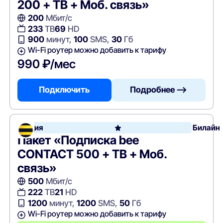
200 + ТВ + Моб. связь»
200
Мбит/с
233
ТВ
69
HD
900
минут,
100
SMS,
30
Гб
Wi-Fi роутер можно добавить к тарифу
990 ₽/мес
Подключить
Подробнее —>
Акция
Билайн
Пакет «Подписка bee
CONTACT 500 + ТВ + Моб.
связь»
500
Мбит/с
222
ТВ
21
HD
1200
минут,
1200
SMS,
50
Гб
Wi-Fi роутер можно добавить к тарифу