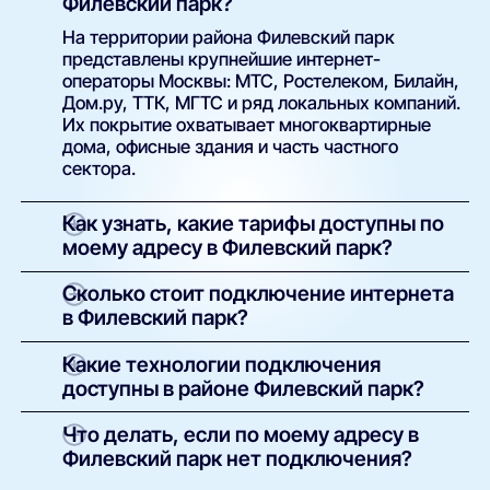
Филевский парк?
На территории района Филевский парк
представлены крупнейшие интернет-
операторы Москвы: МТС, Ростелеком, Билайн,
Дом.ру, ТТК, МГТС и ряд локальных компаний.
Их покрытие охватывает многоквартирные
дома, офисные здания и часть частного
сектора.
Как узнать, какие тарифы доступны по
моему адресу в Филевский парк?
Просто введите точный адрес (улицу и номер
Сколько стоит подключение интернета
дома) в поиске на нашем сайте. Система
в Филевский парк?
покажет полный список доступных интернет-
провайдеров и тарифов с указанием скорости,
У большинства операторов базовое
Какие технологии подключения
стоимости, наличия ТВ и условий подключения.
подключение проводится бесплатно.
доступны в районе Филевский парк?
Оплачивается только выбранный тариф и, при
необходимости, аренда или покупка
В зависимости от здания и инфраструктуры
Что делать, если по моему адресу в
оборудования. Точные условия указаны в
провайдеров могут быть доступны:
Филевский парк нет подключения?
карточке каждого предложения.
оптоволоконный интернет (FTTH/GPON);