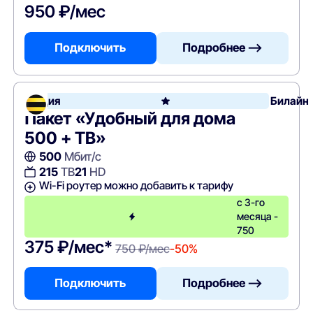
950 ₽/мес
Подключить
Подробнее —>
Акция
Билайн
Пакет «Удобный для дома
500 + ТВ»
500
Мбит/с
215
ТВ
21
HD
Wi-Fi роутер можно добавить к тарифу
с 3-го
месяца -
750
375 ₽/мес*
750 ₽/мес
-50%
Подключить
Подробнее —>