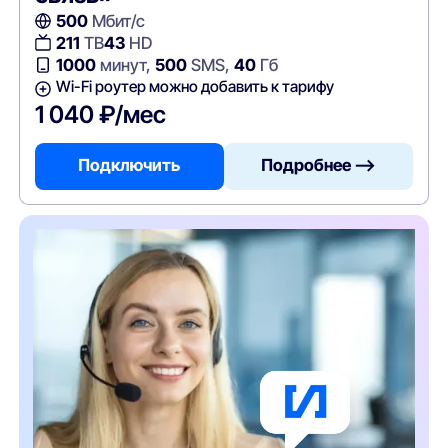
500
Мбит/с
211
ТВ
43
HD
1000
минут,
500
SMS,
40
Гб
Wi-Fi роутер можно добавить к тарифу
1 040 ₽/мес
Подключить
Подробнее —>