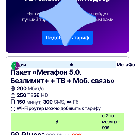
тарифа
Наш искусственный интеллект найдет
лучший тарифный план по указанным вами
параметрам
Подобрать тариф
Акция
МегаФо
Пакет «Мегафон 5.0.
Безлимит+ + ТВ + Моб. связь»
200
Мбит/с
250
ТВ
36
HD
150
минут,
300
SMS,
∞
Гб
Wi-Fi роутер можно добавить к тарифу
с 2-го
месяца -
999
99 ₽/мес*