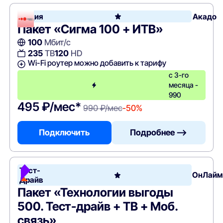
Акция
Акадо
Пакет «Сигма 100 + ИТВ»
100
Мбит/с
235
ТВ
120
HD
Wi-Fi роутер можно добавить к тарифу
с 3-го
месяца -
990
495 ₽/мес*
990 ₽/мес
-50%
Подключить
Подробнее —>
Тест-
ОнЛайм
Драйв
Пакет «Технологии выгоды
500. Тест-драйв + ТВ + Моб.
связь»