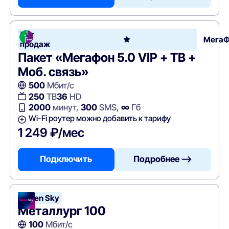
Хит
Мега
продаж
Пакет «Мегафон 5.0 VIP + ТВ +
Моб. связь»
500
Мбит/с
250
ТВ
36
HD
2000
минут,
300
SMS,
∞
Гб
Wi-Fi роутер можно добавить к тарифу
1 249 ₽/мес
Подключить
Подробнее —>
Seven Sky
Металлург 100
100
Мбит/с