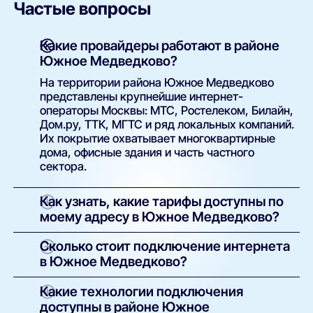
Частые вопросы
Какие провайдеры работают в районе
Южное Медведково?
На территории района Южное Медведково
представлены крупнейшие интернет-
операторы Москвы: МТС, Ростелеком, Билайн,
Дом.ру, ТТК, МГТС и ряд локальных компаний.
Их покрытие охватывает многоквартирные
дома, офисные здания и часть частного
сектора.
Как узнать, какие тарифы доступны по
моему адресу в Южное Медведково?
Просто введите точный адрес (улицу и номер
Сколько стоит подключение интернета
дома) в поиске на нашем сайте. Система
в Южное Медведково?
покажет полный список доступных интернет-
провайдеров и тарифов с указанием скорости,
У большинства операторов базовое
Какие технологии подключения
стоимости, наличия ТВ и условий подключения.
подключение проводится бесплатно.
доступны в районе Южное
Оплачивается только выбранный тариф и, при