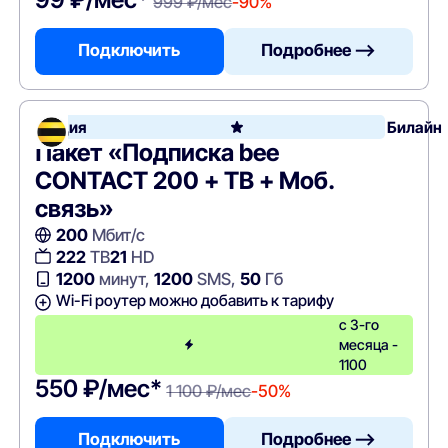
999 ₽/мес
-90%
Подключить
Подробнее —>
Акция
Билайн
Пакет «Подписка bee
CONTACT 200 + ТВ + Моб.
связь»
200
Мбит/с
222
ТВ
21
HD
1200
минут,
1200
SMS,
50
Гб
Wi-Fi роутер можно добавить к тарифу
с 3-го
месяца -
1100
550 ₽/мес*
1 100 ₽/мес
-50%
Подключить
Подробнее —>