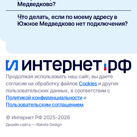
Медведково?
необходимости, аренда или покупка
оборудования. Точные условия указаны в
В зависимости от здания и инфраструктуры
Что делать, если по моему адресу в
карточке каждого предложения.
провайдеров могут быть доступны:
Южное Медведково нет подключения?
оптоволоконный интернет (FTTH/GPON);
Такое возможно в отдельных домах без
кабельные сети (Ethernet/FTTB);
технической возможности подключения. Вы
можете:
беспроводной доступ (4G/5G) —
особенно актуален для частных домов и
оставить заявку через наш сайт — мы
удалённых участков.
передадим её провайдерам;
выбрать альтернативный вариант
(например, беспроводной интернет);
Продолжая использовать наш сайт, вы даете
согласие на обработку файлов
Cookies
и других
проверить соседние адреса — иногда
пользовательских данных, в соответствии с
сеть проведена в соседнем корпусе.
Политикой конфиденциальности
и
Пользовательским соглашением
© Интернет РФ 2025-2026
Дизайн сайта — Raketa Design