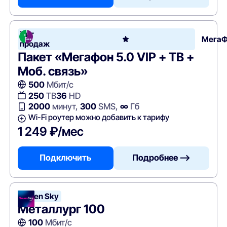
Хит
Мега
продаж
Пакет «Мегафон 5.0 VIP + ТВ +
Моб. связь»
500
Мбит/с
250
ТВ
36
HD
2000
минут,
300
SMS,
∞
Гб
Wi-Fi роутер можно добавить к тарифу
1 249 ₽/мес
Подключить
Подробнее —>
Seven Sky
Металлург 100
100
Мбит/с