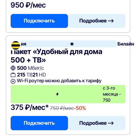
950 ₽/мес
Подключить
Подробнее —>
Акция
Билайн
Пакет «Удобный для дома
500 + ТВ»
500
Мбит/с
215
ТВ
21
HD
Wi-Fi роутер можно добавить к тарифу
с 3-го
месяца -
750
375 ₽/мес*
750 ₽/мес
-50%
Подключить
Подробнее —>