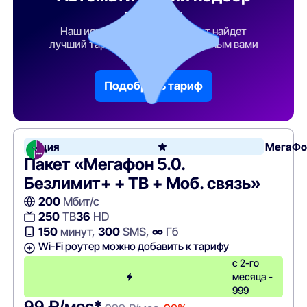
тарифа
Наш искусственный интеллект найдет
лучший тарифный план по указанным вами
параметрам
Подобрать тариф
Акция
МегаФо
Пакет «Мегафон 5.0.
Безлимит+ + ТВ + Моб. связь»
200
Мбит/с
250
ТВ
36
HD
150
минут,
300
SMS,
∞
Гб
Wi-Fi роутер можно добавить к тарифу
с 2-го
месяца -
999
99 ₽/мес*