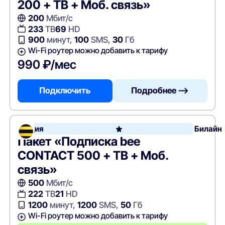
200 + ТВ + Моб. связь»
200
Мбит/с
233
ТВ
69
HD
900
минут,
100
SMS,
30
Гб
Wi-Fi роутер можно добавить к тарифу
990 ₽/мес
Подключить
Подробнее —>
Акция
Билайн
Пакет «Подписка bee
CONTACT 500 + ТВ + Моб.
связь»
500
Мбит/с
222
ТВ
21
HD
1200
минут,
1200
SMS,
50
Гб
Wi-Fi роутер можно добавить к тарифу