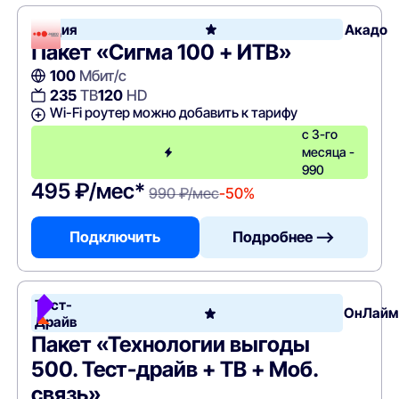
Акция
Акадо
Пакет «Сигма 100 + ИТВ»
100
Мбит/с
235
ТВ
120
HD
Wi-Fi роутер можно добавить к тарифу
с 3-го
месяца -
990
495 ₽/мес*
990 ₽/мес
-50%
Подключить
Подробнее —>
Тест-
ОнЛайм
Драйв
Пакет «Технологии выгоды
500. Тест-драйв + ТВ + Моб.
связь»