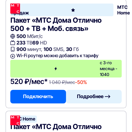
Хит
МТС
продаж
Home
Пакет «МТС Дома Отлично
500 + ТВ + Моб. связь»
500
Мбит/с
233
ТВ
69
HD
900
минут,
100
SMS,
30
Гб
Wi-Fi роутер можно добавить к тарифу
с 3-го
месяца -
1040
520 ₽/мес*
1 040 ₽/мес
-50%
Подключить
Подробнее —>
МТС Home
Пакет «МТС Дома Отлично