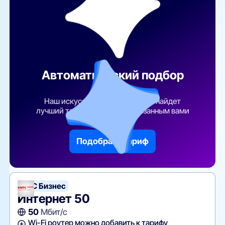
Автоматический подбор
тарифа
Наш искусственный интеллект найдет
лучший тарифный план по указанным вами
параметрам
Подобрать тариф
МТС Бизнес
Интернет 50
50
Мбит/с
Wi-Fi роутер можно добавить к тарифу