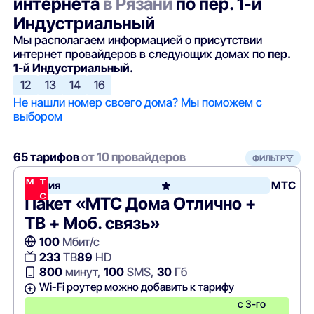
интернета
в Рязани
по пер. 1-й
Индустриальный
Мы располагаем информацией о присутствии
интернет провайдеров в следующих домах по
пер.
1-й Индустриальный.
12
13
14
16
Не нашли номер своего дома? Мы поможем с
выбором
65 тарифов
от 10 провайдеров
ФИЛЬТР
Акция
МТС
Пакет «МТС Дома Отлично +
ТВ + Моб. связь»
100
Мбит/с
233
ТВ
89
HD
800
минут,
100
SMS,
30
Гб
Wi-Fi роутер можно добавить к тарифу
с 3-го