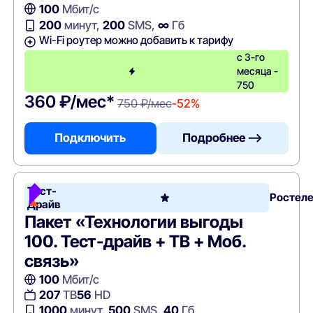
100
Мбит/с
200
минут,
200
SMS,
∞
Гб
Wi-Fi роутер можно добавить к тарифу
с 3-го
месяца -
750
360 ₽/мес*
750 ₽/мес
-52%
Подключить
Подробнее —>
Тест-
Ростел
Драйв
Пакет «Технологии выгоды
100. Тест-драйв + ТВ + Моб.
связь»
100
Мбит/с
207
ТВ
56
HD
1000
минут,
500
SMS,
40
Гб