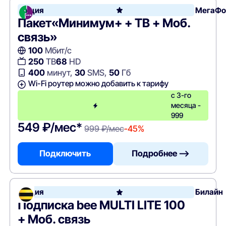
Акция
МегаФо
Пакет«Минимум+ + ТВ + Моб.
связь»
100
Мбит/с
250
ТВ
68
HD
400
минут,
30
SMS,
50
Гб
Wi-Fi роутер можно добавить к тарифу
с 3-го
месяца -
999
549 ₽/мес*
999 ₽/мес
-45%
Подключить
Подробнее —>
Акция
Билайн
Подписка bee MULTI LITE 100
+ Моб. связь