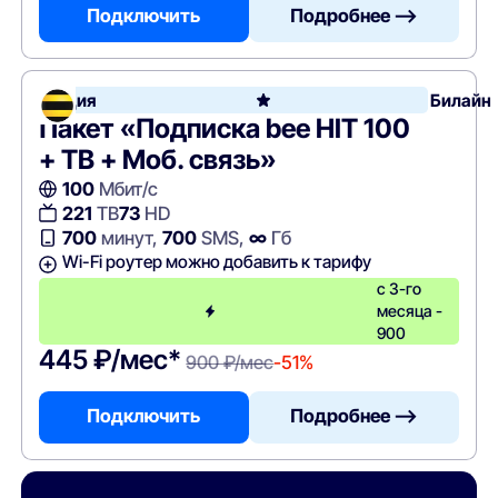
Подключить
Подробнее —>
Акция
Билайн
Пакет «Подписка bee HIT 100
+ ТВ + Моб. связь»
100
Мбит/с
221
ТВ
73
HD
700
минут,
700
SMS,
∞
Гб
Wi-Fi роутер можно добавить к тарифу
с 3-го
месяца -
900
445 ₽/мес*
900 ₽/мес
-51%
Подключить
Подробнее —>