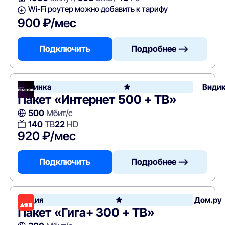
Wi-Fi роутер можно добавить к тарифу
900 ₽/мес
Подключить
Подробнее —>
Новинка
Види
Пакет «Интернет 500 + ТВ»
500
Мбит/с
140
ТВ
22
HD
920 ₽/мес
Подключить
Подробнее —>
Акция
Дом.ру
Пакет «Гига+ 300 + ТВ»