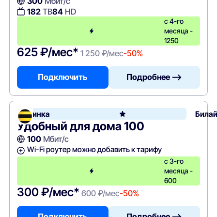
300
Мбит/с
182
ТВ
84
HD
с 4-го
месяца -
1250
625 ₽/мес*
1 250 ₽/мес
-50%
Подключить
Подробнее —>
Новинка
Била
Удобный для дома 100
100
Мбит/с
Wi-Fi роутер можно добавить к тарифу
с 3-го
месяца -
600
300 ₽/мес*
600 ₽/мес
-50%
Подключить
Подробнее —>