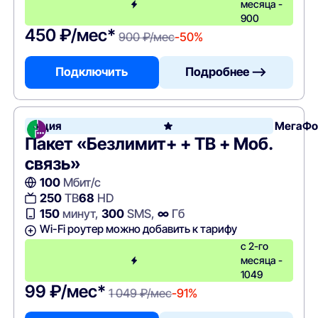
месяца -
900
450 ₽/мес*
900 ₽/мес
-50%
Подключить
Подробнее —>
Акция
МегаФо
Пакет «Безлимит+ + ТВ + Моб.
связь»
100
Мбит/с
250
ТВ
68
HD
150
минут,
300
SMS,
∞
Гб
Wi-Fi роутер можно добавить к тарифу
с 2-го
месяца -
1049
99 ₽/мес*
1 049 ₽/мес
-91%