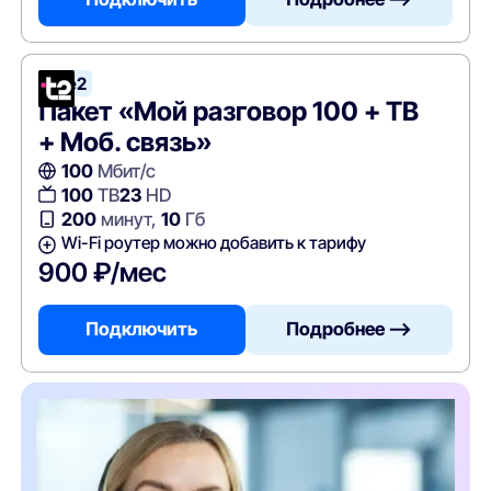
Tele2
Пакет «Мой разговор 100 + ТВ
+ Моб. связь»
100
Мбит/с
100
ТВ
23
HD
200
минут,
10
Гб
Wi-Fi роутер можно добавить к тарифу
900 ₽/мес
Подключить
Подробнее —>