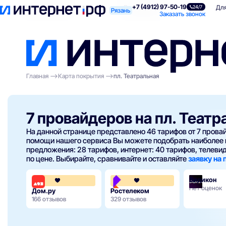
+7 (4912) 97-50-19
Поиск по адресу
Для квартиры
Для
24/7
Рязань
Заказать звонок
Главная
Карта покрытия
пл. Театральная
7 провайдеров на пл. Театр
На данной странице представлено 46 тарифов от 7 пров
помощи нашего сервиса Вы можете подобрать наиболее 
предложения: 28 тарифов, интернет: 40 тарифов, телевиде
по цене. Выбирайте, сравнивайте и оставляйте
заявку на
Видикон
4.3
3.8
Нет оценок
Дом.ру
Ростелеком
166 отзывов
329 отзывов