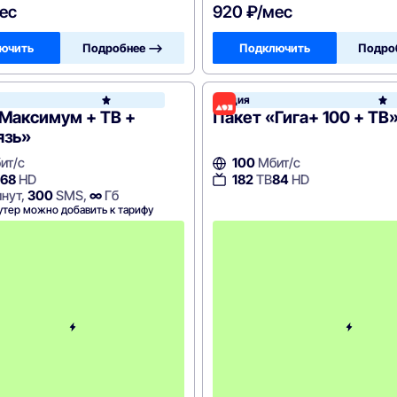
ес
920 ₽/мес
ючить
Подробнее —>
Подключить
Подро
йн
Акция
МегаФон
Максимум + ТВ +
Пакет «Гига+ 100 + ТВ
язь»
ит/с
100
Мбит/с
68
HD
182
ТВ
84
HD
нут,
300
SMS,
∞
Гб
утер можно добавить к тарифу
с
2
-
г
о
м
е
с
я
ц
а
-
1