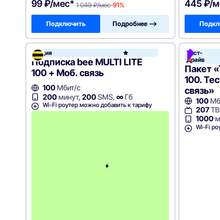
99 ₽/мес*
445 ₽/м
1 049 ₽/мес
-91%
Подключить
Подробнее —>
Подкл
Акция
Тест-
Билай
Драйв
Подписка bee MULTI LITE
Пакет 
100 + Моб. связь
100. Те
100
Мбит/с
связь»
200
минут,
200
SMS,
∞
Гб
100
Мб
Wi-Fi роутер можно добавить к тарифу
207
ТВ
с
1000
м
3
Wi-Fi ро
-
г
о
м
е
с
я
ц
а
-
7
5
0