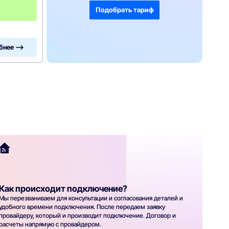
2
5
Подобрать тариф
0
бнее —>
Как происходит подключение?
Мы перезваниваем для консультации и согласования деталей и
удобного времени подключения. После передаем заявку
провайдеру, который и производит подключение. Договор и
расчеты напрямую с провайдером.