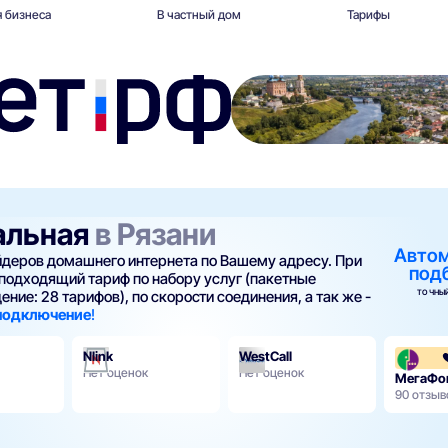
 бизнеса
В частный дом
Тарифы
альная
в Рязани
Авто
айдеров домашнего интернета по Вашему адресу. При
под
подходящий тариф по набору услуг (пакетные
ТОЧНЫЙ
ние: 28 тарифов), по скорости соединения, а так же -
 подключение
!
Nlink
WestCall
Нет оценок
Нет оценок
МегаФо
90 отзыв