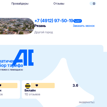
Провайдеры
Отзывы
+7 (4912) 97-50-19
24/7
Рязань
Заказать звонок
Другой город
матический
бор тарифа
 ПОИСК С ПОМОЩЬЮ AI
4.1
3.6
н
Билайн
ов
112 отзывов
РАЗВЕРНУТЬ