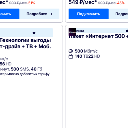
ес*
549 ₽/мес*
900 ₽/мес
-51%
999 ₽/мес
-45%
ючить
Подробнее —>
Подключить
Подро
н
Новинка
Ростелеком
Пакет «Интернет 500 
«Технологии выгоды
ст-драйв + ТВ + Моб.
500
Мбит/с
140
ТВ
22
HD
ит/с
56
HD
инут,
500
SMS,
40
Гб
утер можно добавить к тарифу