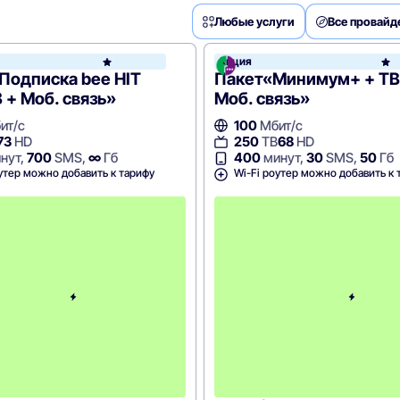
Любые услуги
Все провай
он
Акция
Билайн
Подписка bee HIT
Пакет«Минимум+ + ТВ
В + Моб. связь»
Моб. связь»
ит/с
100
Мбит/с
73
HD
250
ТВ
68
HD
нут,
700
SMS,
∞
Гб
400
минут,
30
SMS,
50
Гб
утер можно добавить к тарифу
Wi-Fi роутер можно добавить к 
с
3
-
г
о
м
е
с
я
ц
а
-
9
0
0