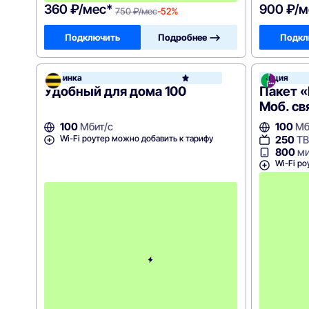
360 ₽/мес*
900 ₽/м
750 ₽/мес
-52%
Подключить
Подробнее —>
Подкл
Новинка
Акция
Била
Удобный для дома 100
Пакет «
Моб. св
100
Мбит/с
100
Мб
Wi-Fi роутер можно добавить к тарифу
250
ТВ
800
ми
Wi-Fi ро
с
3
-
г
о
м
е
с
я
ц
а
-