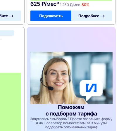
625 ₽/мес*
1 250 ₽/мес
-50%
бнее —>
Подключить
Подробнее —>
Дом.ру
»
с
4
-
г
о
м
е
с
Поможем
я
с подбором тарифа
ц
а
Запутались с выбором? Просто заполните форму
и наш оператор поможет вам за 3 минуты
-
подобрать оптимальный тариф
1