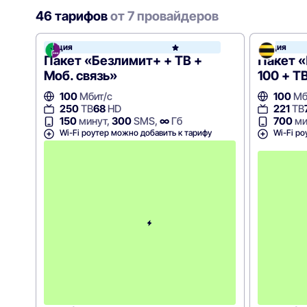
46 тарифов
от 7 провайдеров
Акция
Акция
МегаФ
Пакет «Безлимит+ + ТВ +
Пакет «
Моб. связь»
100 + Т
100
Мбит/с
100
Мб
250
ТВ
68
HD
221
ТВ
150
минут,
300
SMS,
∞
Гб
700
ми
Wi-Fi роутер можно добавить к тарифу
Wi-Fi ро
с
2
-
г
о
м
е
с
я
ц
а
-
1
0
4
9