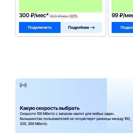
6
0
0
300 ₽/мес*
99 ₽/ме
600 ₽/мес
-50%
Подключить
Подробнее —>
Подкл
Какую скорость выбрать
Скорости 100 Мбит/с с запасом хватит для любых задач.
Большинство пользователей не почувствует разницы между 100,
200, 300 Мбит/с.