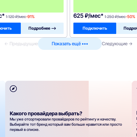
1
2
0
с*
625 ₽/мес*
1 120 ₽/мес
-91%
1 250 ₽/мес
-50%
ючить
Подробнее —>
Подключить
Подро
← Предыдущие
Показать ещё •••
Следующие →
Какого провайдера выбрать?
Мы уже отсортировали провайдеров по рейтингу и качеству.
Выбирайте тот бренд который вам больше нравится или просто
первый в списке.