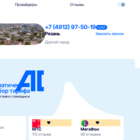
Провайдеры
Отзывы
+7 (4912) 97-50-19
24/7
Рязань
Заказать звонок
Другой город
матический
бор тарифа
 ПОИСК С ПОМОЩЬЮ AI
Tele2
4.1
ок
Нет о
МТС
МегаФон
172 отзыва
90 отзывов