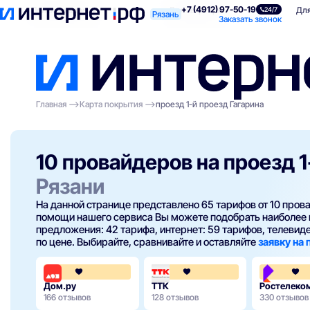
+7 (4912) 97-50-19
Поиск по адресу
Для квартиры
Для
24/7
Рязань
Заказать звонок
Главная
Карта покрытия
проезд 1-й проезд Гагарина
10 провайдеров на проезд 1
Рязани
На данной странице представлено 65 тарифов от 10 про
помощи нашего сервиса Вы можете подобрать наиболее 
предложения: 42 тарифа, интернет: 59 тарифов, телевиден
по цене. Выбирайте, сравнивайте и оставляйте
заявку на
4.3
4.3
Дом.ру
ТТК
Ростелеко
166 отзывов
128 отзывов
330 отзывов