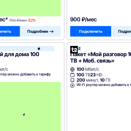
-
7
5
0
ес*
900 ₽/мес
750 ₽/мес
-52%
ючить
Подробнее —>
Подключить
Подро
у
Tele2
Билайн
й для дома 100
Пакет «Мой разговор 1
ТВ + Моб. связь»
ит/с
100
Мбит/с
утер можно добавить к тарифу
100
ТВ
23
HD
200
минут,
10
Гб
с
Wi-Fi роутер можно добавить к 
3
-
г
о
м
е
с
я
ц
а