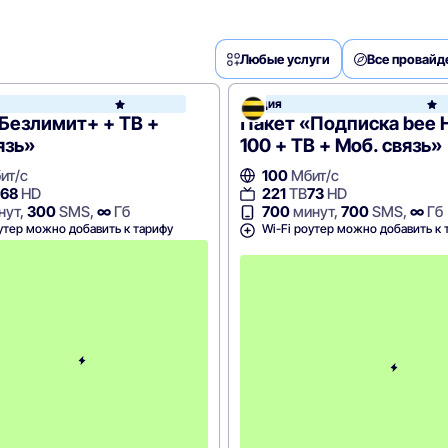
Любые услуги
Все провай
Акция
МегаФон
Безлимит+ + ТВ +
Пакет «Подписка bee 
язь»
100 + ТВ + Моб. связь»
ит/с
100
Мбит/с
68
HD
221
ТВ
73
HD
нут,
300
SMS,
∞
Гб
700
минут,
700
SMS,
∞
Гб
утер можно добавить к тарифу
Wi-Fi роутер можно добавить к 
с
2
-
г
о
м
е
с
я
ц
а
-
1
0