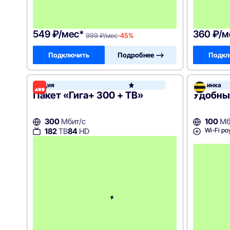
-
9
9
9
549 ₽/мес*
360 ₽/м
999 ₽/мес
-45%
Подключить
Подробнее —>
Подкл
Акция
Новинка
Дом.р
Пакет «Гига+ 300 + ТВ»
Удобны
300
Мбит/с
100
Мб
Wi-Fi ро
182
ТВ
84
HD
с
4
-
г
о
м
е
с
я
ц
а
-