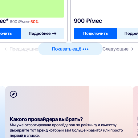
-
6
0
0
ес*
900 ₽/мес
600 ₽/мес
-50%
ючить
Подробнее —>
Подключить
Подро
← Предыдущие
Показать ещё •••
Следующие →
Какого провайдера выбрать?
Мы уже отсортировали провайдеров по рейтингу и качеству.
Выбирайте тот бренд который вам больше нравится или просто
первый в списке.