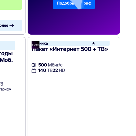
0
Подобрать тариф
0
бнее —>
Новинка
Ростелеком
Пакет «Интернет 500 + ТВ»
ыгоды
 Моб.
500
Мбит/с
140
ТВ
22
HD
Гб
тарифу