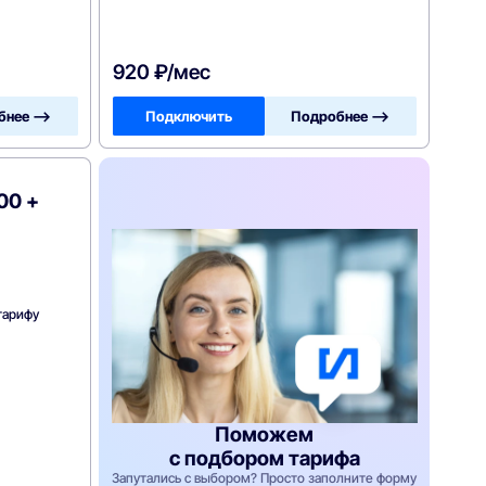
920 ₽/мес
бнее —>
Подключить
Подробнее —>
00 +
тарифу
Поможем
с подбором тарифа
Запутались с выбором? Просто заполните форму