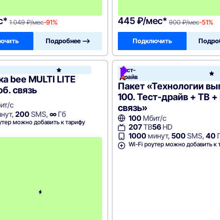
4
9
с*
445 ₽/мес*
1 049 ₽/мес
-91%
900 ₽/мес
-51%
ючить
Подробнее —>
Подключить
Подро
он
Тест-
Билайн
Драйв
а bee MULTI LITE
Пакет «Технологии в
об. связь
100. Тест-драйв + ТВ +
ит/с
связь»
нут,
200
SMS,
∞
Гб
100
Мбит/с
утер можно добавить к тарифу
207
ТВ
56
HD
1000
минут,
500
SMS,
40
с
Wi-Fi роутер можно добавить к 
3
-
г
о
м
е
с
я
ц
а