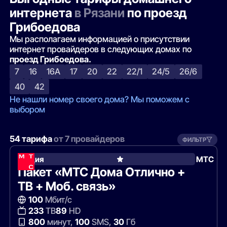
интернета
в Рязани
по проезд
Грибоедова
Мы располагаем информацией о присутствии
интернет провайдеров в следующих домах по
проезд Грибоедова.
7
16
16А
17
20
22
22/1
24/5
26/6
40
42
Не нашли номер своего дома? Мы поможем с
выбором
54 тарифа
от 7 провайдеров
ФИЛЬТР
Акция
МТС
Пакет «МТС Дома Отлично +
ТВ + Моб. связь»
100
Мбит/с
233
ТВ
89
HD
800
минут,
100
SMS,
30
Гб