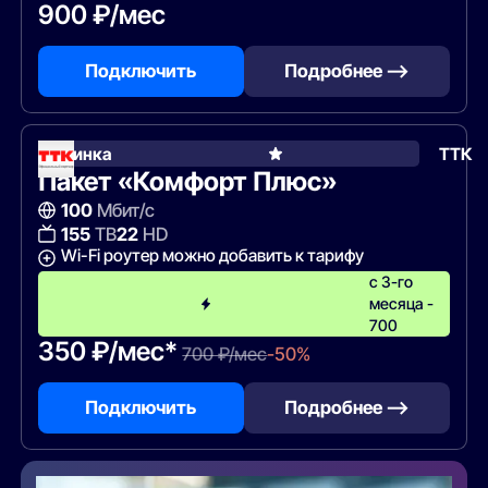
900 ₽/мес
Подключить
Подробнее —>
Новинка
ТТК
Пакет «Комфорт Плюс»
100
Мбит/с
155
ТВ
22
HD
Wi-Fi роутер можно добавить к тарифу
с 3-го
месяца -
700
350 ₽/мес*
700 ₽/мес
-50%
Подключить
Подробнее —>