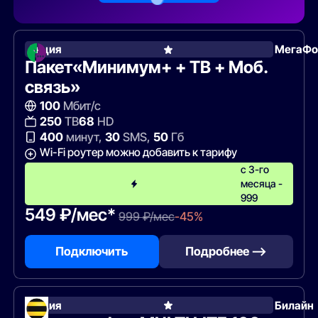
Акция
МегаФо
Пакет«Минимум+ + ТВ + Моб.
связь»
100
Мбит/с
250
ТВ
68
HD
400
минут,
30
SMS,
50
Гб
Wi-Fi роутер можно добавить к тарифу
с 3-го
месяца -
999
549 ₽/мес*
999 ₽/мес
-45%
Подключить
Подробнее —>
Акция
Билайн