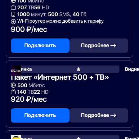
100
Мбит/с
207
ТВ
56
HD
1000
минут,
500
SMS,
40
Гб
Wi-Fi роутер можно добавить к тарифу
900 ₽/мес
Подключить
Подробнее —>
Новинка
Види
Пакет «Интернет 500 + ТВ»
500
Мбит/с
140
ТВ
22
HD
920 ₽/мес
Подключить
Подробнее —>
Новинка
Била