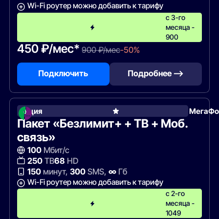
Wi-Fi роутер можно добавить к тарифу
с 3-го
месяца -
900
450 ₽/мес*
900 ₽/мес
-50%
Подключить
Подробнее —>
Акция
МегаФо
Пакет «Безлимит+ + ТВ + Моб.
связь»
100
Мбит/с
250
ТВ
68
HD
150
минут,
300
SMS,
∞
Гб
Wi-Fi роутер можно добавить к тарифу
с 2-го
месяца -
1049