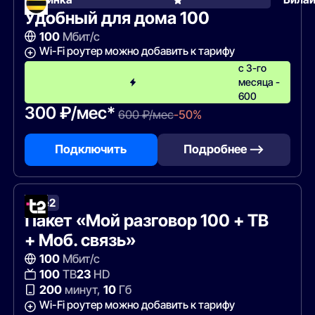
Удобный для дома 100
100
Мбит/с
Wi-Fi роутер можно добавить к тарифу
с 3-го
месяца -
600
300 ₽/мес*
600 ₽/мес
-50%
Подключить
Подробнее —>
Tele2
Пакет «Мой разговор 100 + ТВ
+ Моб. связь»
100
Мбит/с
100
ТВ
23
HD
200
минут,
10
Гб
Wi-Fi роутер можно добавить к тарифу