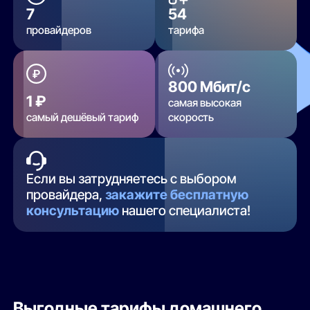
7
54
провайдеров
тарифа
800 Мбит/с
1 ₽
самая высокая
самый дешёвый тариф
скорость
Если вы затрудняетесь с выбором
провайдера,
закажите бесплатную
консультацию
нашего специалиста!
Выгодные тарифы домашнего