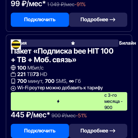
99 ₽/мес*
1 049 ₽/мес
-91%
Подключить
Подробнее —>
Акция
Билайн
Пакет «Подписка bee HIT 100
+ ТВ + Моб. связь»
100
Мбит/с
221
ТВ
73
HD
700
минут,
700
SMS,
∞
Гб
Wi-Fi роутер можно добавить к тарифу
с 3-го
месяца -
900
445 ₽/мес*
900 ₽/мес
-51%
Подключить
Подробнее —>