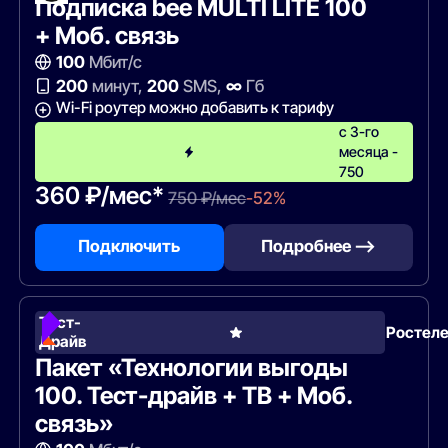
Подписка bee MULTI LITE 100
+ Моб. связь
100
Мбит/с
200
минут,
200
SMS,
∞
Гб
Wi-Fi роутер можно добавить к тарифу
с 3-го
месяца -
750
360 ₽/мес*
750 ₽/мес
-52%
Подключить
Подробнее —>
Тест-
Ростел
Драйв
Пакет «Технологии выгоды
100. Тест-драйв + ТВ + Моб.
связь»