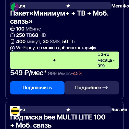
Акция
МегаФо
Пакет«Минимум+ + ТВ + Моб.
связь»
100
Мбит/с
250
ТВ
68
HD
400
минут,
30
SMS,
50
Гб
Wi-Fi роутер можно добавить к тарифу
с 3-го
месяца -
999
549 ₽/мес*
999 ₽/мес
-45%
Подключить
Подробнее —>
Акция
Билайн
Подписка bee MULTI LITE 100
+ Моб. связь