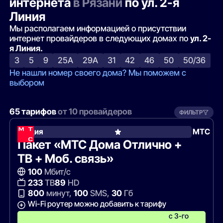
интернета
в Рязани
по ул. 2-я
Линия
Мы располагаем информацией о присутствии
интернет провайдеров в следующих домах по
ул. 2-
я Линия.
3
5
9
25А
29А
31
42
46
50
50/36
Не нашли номер своего дома? Мы поможем с
выбором
65 тарифов
от 10 провайдеров
ФИЛЬТР
Акция
МТС
Пакет «МТС Дома Отлично +
ТВ + Моб. связь»
100
Мбит/с
233
ТВ
89
HD
800
минут,
100
SMS,
30
Гб
Wi-Fi роутер можно добавить к тарифу
с 3-го