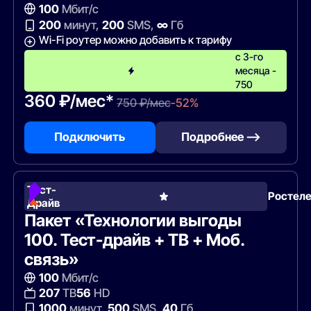
100
Мбит/с
200
минут,
200
SMS,
∞
Гб
Wi-Fi роутер можно добавить к тарифу
с 3-го
месяца -
750
360 ₽/мес*
750 ₽/мес
-52%
Подключить
Подробнее —>
Тест-
Ростел
Драйв
Пакет «Технологии выгоды
100. Тест-драйв + ТВ + Моб.
связь»
100
Мбит/с
207
ТВ
56
HD
1000
минут,
500
SMS,
40
Гб