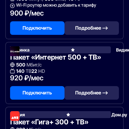
Wi-Fi роутер можно добавить к тарифу
900 ₽/мес
Подключить
Подробнее —>
Новинка
Види
Пакет «Интернет 500 + ТВ»
500
Мбит/с
140
ТВ
22
HD
920 ₽/мес
Подключить
Подробнее —>
Акция
Дом.ру
Пакет «Гига+ 300 + ТВ»