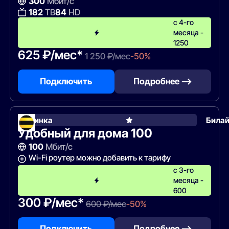
300
Мбит/с
182
ТВ
84
HD
с 4-го
месяца -
1250
625 ₽/мес*
1 250 ₽/мес
-50%
Подключить
Подробнее —>
Новинка
Била
Удобный для дома 100
100
Мбит/с
Wi-Fi роутер можно добавить к тарифу
с 3-го
месяца -
600
300 ₽/мес*
600 ₽/мес
-50%
Подключить
Подробнее —>