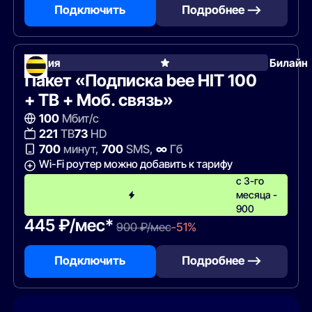
Подключить
Подробнее —>
Акция
Билайн
Пакет «Подписка bee HIT 100
+ ТВ + Моб. связь»
100
Мбит/с
221
ТВ
73
HD
700
минут,
700
SMS,
∞
Гб
Wi-Fi роутер можно добавить к тарифу
с 3-го
месяца -
900
445 ₽/мес*
900 ₽/мес
-51%
Подключить
Подробнее —>