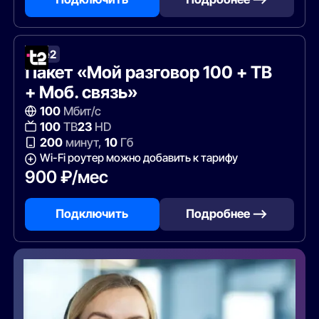
Tele2
Пакет «Мой разговор 100 + ТВ
+ Моб. связь»
100
Мбит/с
100
ТВ
23
HD
200
минут,
10
Гб
Wi-Fi роутер можно добавить к тарифу
900 ₽/мес
Подключить
Подробнее —>