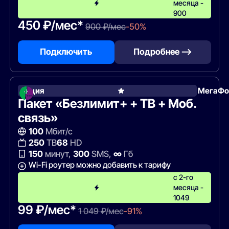
месяца -
900
450 ₽/мес*
900 ₽/мес
-50%
Подключить
Подробнее —>
Акция
МегаФо
Пакет «Безлимит+ + ТВ + Моб.
связь»
100
Мбит/с
250
ТВ
68
HD
150
минут,
300
SMS,
∞
Гб
Wi-Fi роутер можно добавить к тарифу
с 2-го
месяца -
1049
99 ₽/мес*
1 049 ₽/мес
-91%