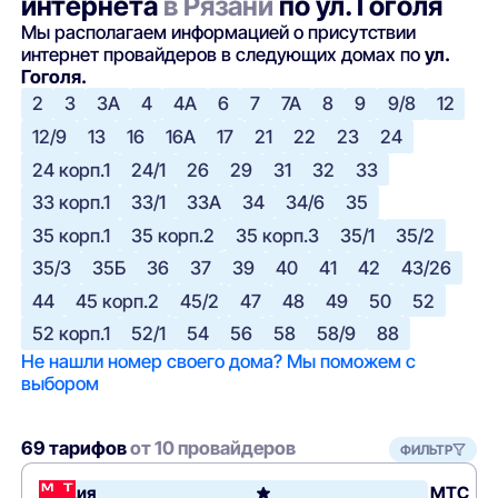
интернета
в Рязани
по ул. Гоголя
Мы располагаем информацией о присутствии
интернет провайдеров в следующих домах по
ул.
Гоголя.
2
3
3А
4
4А
6
7
7А
8
9
9/8
12
12/9
13
16
16А
17
21
22
23
24
24 корп.1
24/1
26
29
31
32
33
33 корп.1
33/1
33А
34
34/6
35
35 корп.1
35 корп.2
35 корп.3
35/1
35/2
35/3
35Б
36
37
39
40
41
42
43/26
44
45 корп.2
45/2
47
48
49
50
52
52 корп.1
52/1
54
56
58
58/9
88
Не нашли номер своего дома? Мы поможем с
выбором
69 тарифов
от 10 провайдеров
ФИЛЬТР
Акция
МТС