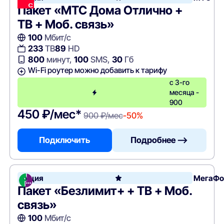
Пакет «МТС Дома Отлично +
ТВ + Моб. связь»
100
Мбит/с
233
ТВ
89
HD
800
минут,
100
SMS,
30
Гб
Wi-Fi роутер можно добавить к тарифу
с 3-го
месяца -
900
450 ₽/мес*
900 ₽/мес
-50%
Подключить
Подробнее —>
Акция
МегаФо
Пакет «Безлимит+ + ТВ + Моб.
связь»
100
Мбит/с