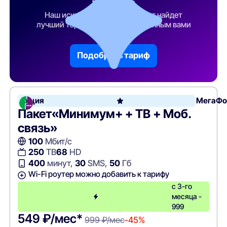
тарифа
Наш искусственный интеллект найдет
лучший тарифный план по указанным вами
параметрам
Подобрать тариф
Акция
МегаФо
Пакет«Минимум+ + ТВ + Моб.
связь»
100
Мбит/с
250
ТВ
68
HD
400
минут,
30
SMS,
50
Гб
Wi-Fi роутер можно добавить к тарифу
с 3-го
месяца -
999
549 ₽/мес*
999 ₽/мес
-45%