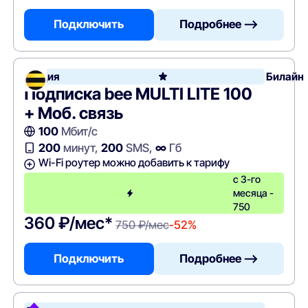
Подключить
Подробнее —>
Акция
Билайн
Подписка bee MULTI LITE 100
+ Моб. связь
100
Мбит/с
200
минут,
200
SMS,
∞
Гб
Wi-Fi роутер можно добавить к тарифу
с 3-го
месяца -
750
360 ₽/мес*
750 ₽/мес
-52%
Подключить
Подробнее —>