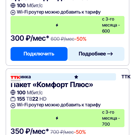
100
Мбит/с
Wi-Fi роутер можно добавить к тарифу
с 3-го
месяца -
600
300 ₽/мес*
600 ₽/мес
-50%
Подключить
Подробнее —>
Новинка
ТТК
Пакет «Комфорт Плюс»
100
Мбит/с
155
ТВ
22
HD
Wi-Fi роутер можно добавить к тарифу
с 3-го
месяца -
700
350 ₽/мес*
700 ₽/мес
-50%