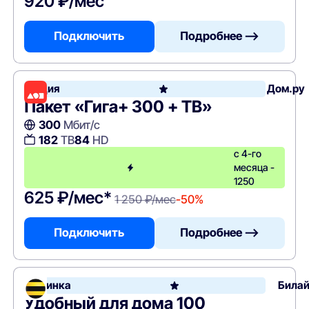
920 ₽/мес
Подключить
Подробнее —>
Акция
Дом.ру
Пакет «Гига+ 300 + ТВ»
300
Мбит/с
182
ТВ
84
HD
с 4-го
месяца -
1250
625 ₽/мес*
1 250 ₽/мес
-50%
Подключить
Подробнее —>
Новинка
Била
Удобный для дома 100