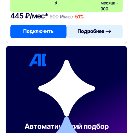
месяца -
900
445 ₽/мес*
900 ₽/мес
-51%
Подключить
Подробнее —>
Автоматический подбор