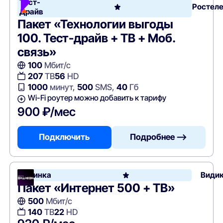
Тест-
Ростел
Драйв
Пакет «Технологии выгоды
100. Тест-драйв + ТВ + Моб.
связь»
100
Мбит/с
207
ТВ
56
HD
1000
минут,
500
SMS,
40
Гб
Wi-Fi роутер можно добавить к тарифу
900 ₽/мес
Подключить
Подробнее —>
Новинка
Види
Пакет «Интернет 500 + ТВ»
500
Мбит/с
140
ТВ
22
HD