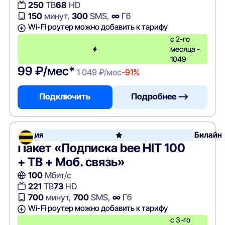
250
ТВ
68
HD
150
минут,
300
SMS,
∞
Гб
Wi-Fi роутер можно добавить к тарифу
с 2-го
месяца -
1049
99 ₽/мес*
1 049 ₽/мес
-91%
Подключить
Подробнее —>
Акция
Билайн
Пакет «Подписка bee HIT 100
+ ТВ + Моб. связь»
100
Мбит/с
221
ТВ
73
HD
700
минут,
700
SMS,
∞
Гб
Wi-Fi роутер можно добавить к тарифу
с 3-го