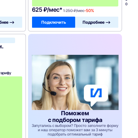
0
625 ₽/мес*
1 250 ₽/мес
-50%
бнее —>
Подключить
Подробнее —>
ТТК
н.
тарифу
с
3
-
г
о
м
е
с
Поможем
я
с подбором тарифа
ц
а
Запутались с выбором? Просто заполните форму
-
и наш оператор поможет вам за 3 минуты
подобрать оптимальный тариф
8