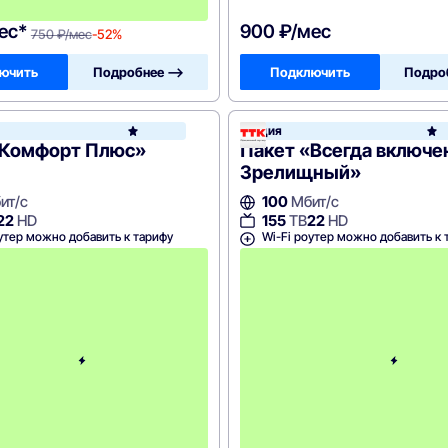
0
ес*
900 ₽/мес
750 ₽/мес
-52%
ючить
Подробнее —>
Подключить
Подро
йн
Акция
ТТК
«Комфорт Плюс»
Пакет «Всегда включе
Зрелищный»
ит/с
100
Мбит/с
22
HD
155
ТВ
22
HD
утер можно добавить к тарифу
Wi-Fi роутер можно добавить к 
с
3
-
г
о
м
е
с
я
ц
а
-
7