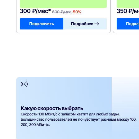
0
0
300 ₽/мес*
350 ₽/м
600 ₽/мес
-50%
Подключить
Подробнее —>
Подкл
Какую скорость выбрать
Скорости 100 Мбит/с с запасом хватит для любых задач.
Большинство пользователей не почувствует разницы между 100,
200, 300 Мбит/с.