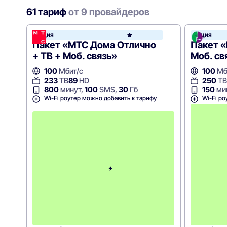
61 тариф
от 9 провайдеров
Акция
Акция
МТС
Пакет «МТС Дома Отлично
Пакет «
+ ТВ + Моб. связь»
Моб. св
100
Мбит/с
100
Мб
233
ТВ
89
HD
250
ТВ
800
минут,
100
SMS,
30
Гб
150
ми
Wi-Fi роутер можно добавить к тарифу
Wi-Fi ро
с
3
-
г
о
м
е
с
я
ц
а
-
9
0
0