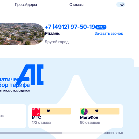
Провайдеры
Отзывы
+7 (4912) 97-50-19
24/7
Рязань
Заказать звонок
Другой город
матический
бор тарифа
 ПОИСК С ПОМОЩЬЮ AI
4.1
ок
МТС
МегаФон
Била
172 отзыва
90 отзывов
112 о
РАЗВЕРНУТЬ