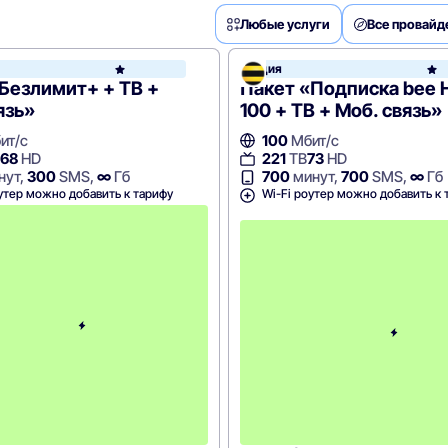
Любые услуги
Все провай
Акция
МегаФон
Безлимит+ + ТВ +
Пакет «Подписка bee 
язь»
100 + ТВ + Моб. связь»
ит/с
100
Мбит/с
68
HD
221
ТВ
73
HD
нут,
300
SMS,
∞
Гб
700
минут,
700
SMS,
∞
Гб
утер можно добавить к тарифу
Wi-Fi роутер можно добавить к 
с
2
-
г
о
м
е
с
я
ц
а
-
1
0
4
9