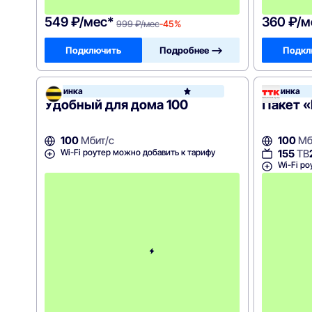
9
549 ₽/мес*
360 ₽/м
999 ₽/мес
-45%
Подключить
Подробнее —>
Подкл
Новинка
Новинка
Била
Удобный для дома 100
Пакет 
100
Мбит/с
100
Мб
Wi-Fi роутер можно добавить к тарифу
155
ТВ
Wi-Fi ро
с
3
-
г
о
м
е
с
я
ц
а
-
6