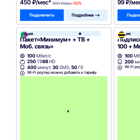
450 ₽/мес*
99 ₽/ме
900 ₽/мес
-50%
Подключить
Подробнее —>
Подкл
Акция
Акция
МегаФ
Пакет«Минимум+ + ТВ +
Подписк
Моб. связь»
100 + М
100
Мбит/с
100
Мб
250
ТВ
68
HD
200
ми
Wi-Fi ро
400
минут,
30
SMS,
50
Гб
Wi-Fi роутер можно добавить к тарифу
с
3
-
г
о
м
е
с
я
ц
а
-
9
9