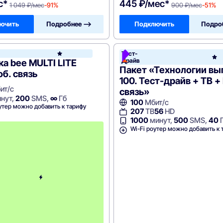
с*
445 ₽/мес*
1 049 ₽/мес
-91%
900 ₽/мес
-51%
ючить
Подробнее —>
Подключить
Подро
он
Тест-
Билайн
Драйв
а bee MULTI LITE
Пакет «Технологии в
об. связь
100. Тест-драйв + ТВ +
ит/с
связь»
нут,
200
SMS,
∞
Гб
100
Мбит/с
утер можно добавить к тарифу
207
ТВ
56
HD
1000
минут,
500
SMS,
40
с
Wi-Fi роутер можно добавить к 
3
-
г
о
м
е
с
я
ц
а
-
7
5