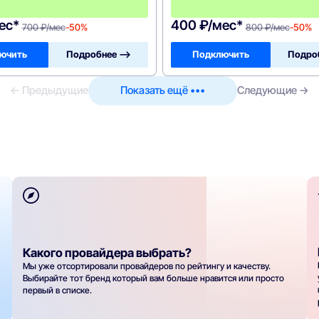
0
0
ес*
400 ₽/мес*
700 ₽/мес
-50%
800 ₽/мес
-50%
ючить
Подробнее —>
Подключить
Подро
← Предыдущие
Показать ещё •••
Следующие →
Какого провайдера выбрать?
Мы уже отсортировали провайдеров по рейтингу и качеству.
Выбирайте тот бренд который вам больше нравится или просто
первый в списке.