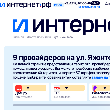
+7 (4912) 97-50-19
Поиск по адресу
Для квартиры
Для
24/7
Рязань
Заказать звонок
Главная
Карта покрытия
ул. Яхонтова
9 провайдеров на ул. Яхонт
На данной странице представлен 61 тариф от 9 провайд
помощи нашего сервиса Вы можете подобрать наиболее 
предложения: 40 тарифов, интернет: 57 тарифов, телевиде
по цене. Выбирайте, сравнивайте и оставляйте
заявку на
4.3
4.3
Дом.ру
ТТК
Ростелеко
166 отзывов
128 отзывов
330 отзывов