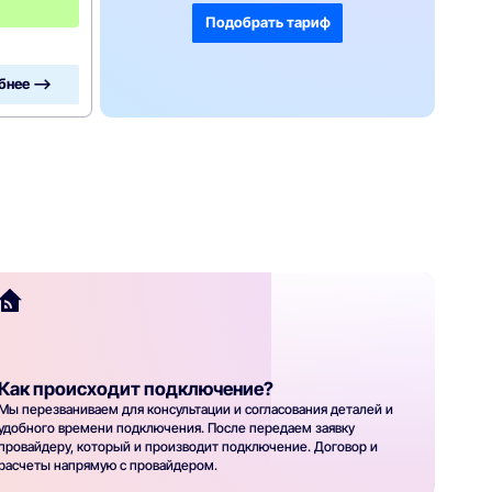
0
0
Подобрать тариф
бнее —>
Как происходит подключение?
Мы перезваниваем для консультации и согласования деталей и
удобного времени подключения. После передаем заявку
провайдеру, который и производит подключение. Договор и
расчеты напрямую с провайдером.