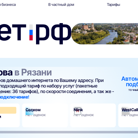
 бизнеса
В частный дом
Тарифы
ова
в Рязани
Авто
еров домашнего интернета по Вашему адресу. При
под
подходящий тариф по набору услуг (пакетные
ТОЧНЫЙ
ние: 36 тарифов), по скорости соединения, а так же -
 подключение
!
Сотком
Nlink
WestCall
3.8
Нет оценок
Нет оценок
Нет оцен
м