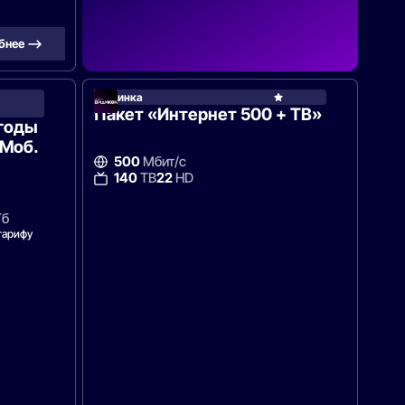
бнее —>
Новинка
Ростелеком
Пакет «Интернет 500 + ТВ»
ыгоды
 Моб.
500
Мбит/с
140
ТВ
22
HD
Гб
тарифу