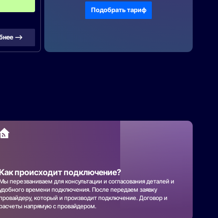
0
0
Подобрать тариф
бнее —>
Как происходит подключение?
Мы перезваниваем для консультации и согласования деталей и
удобного времени подключения. После передаем заявку
провайдеру, который и производит подключение. Договор и
расчеты напрямую с провайдером.