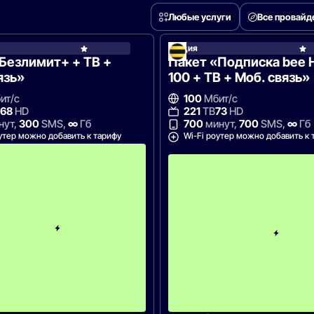
Любые услуги
Все провай
Акция
МегаФон
Безлимит+ + ТВ +
Пакет «Подписка bee 
язь»
100 + ТВ + Моб. связь»
ит/с
100
Мбит/с
68
HD
221
ТВ
73
HD
нут,
300
SMS,
∞
Гб
700
минут,
700
SMS,
∞
Гб
утер можно добавить к тарифу
Wi-Fi роутер можно добавить к 
с
2
-
г
о
м
е
с
я
ц
а
-
1
0
4
9