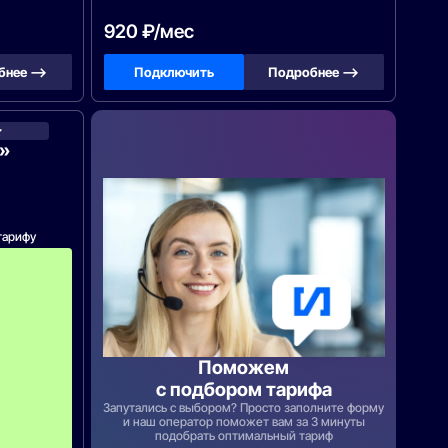
920 ₽/мес
бнее —>
Подключить
Подробнее —>
ТТК
»
тарифу
с
3
-
г
о
м
е
с
Поможем
я
с подбором тарифа
ц
а
Запутались с выбором? Просто заполните форму
-
и наш оператор поможет вам за 3 минуты
подобрать оптимальный тариф
7