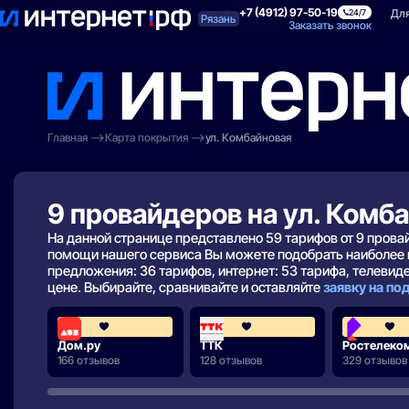
+7 (4912) 97-50-19
Поиск по адресу
Для квартиры
Для
24/7
Рязань
Заказать звонок
Главная
Карта покрытия
ул. Комбайновая
9 провайдеров на ул. Комб
На данной странице представлено 59 тарифов от 9 пров
помощи нашего сервиса Вы можете подобрать наиболее 
предложения: 36 тарифов, интернет: 53 тарифа, телевиден
цене. Выбирайте, сравнивайте и оставляйте
заявку на п
4.3
4.3
Дом.ру
ТТК
Ростелеко
166 отзывов
128 отзывов
329 отзывов