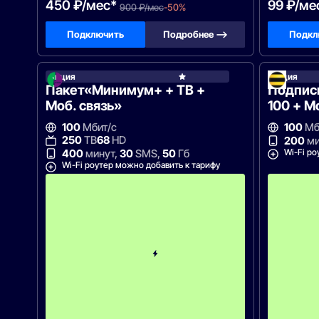
450 ₽/мес*
99 ₽/ме
900 ₽/мес
-50%
Подключить
Подробнее —>
Подкл
Акция
Акция
МегаФ
Пакет«Минимум+ + ТВ +
Подписк
Моб. связь»
100 + М
100
Мбит/с
100
Мб
250
ТВ
68
HD
200
ми
Wi-Fi ро
400
минут,
30
SMS,
50
Гб
Wi-Fi роутер можно добавить к тарифу
с
3
-
г
о
м
е
с
я
ц
а
-
9
9