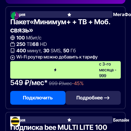
Акция
МегаФо
Пакет«Минимум+ + ТВ + Моб.
связь»
100
Мбит/с
250
ТВ
68
HD
400
минут,
30
SMS,
50
Гб
Wi-Fi роутер можно добавить к тарифу
с 3-го
месяца -
999
549 ₽/мес*
999 ₽/мес
-45%
Подключить
Подробнее —>
Акция
Билайн
Подписка bee MULTI LITE 100