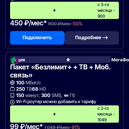
с 3-го
месяца -
900
450 ₽/мес*
900 ₽/мес
-50%
Подключить
Подробнее —>
Акция
МегаФо
Пакет «Безлимит+ + ТВ + Моб.
связь»
100
Мбит/с
250
ТВ
68
HD
150
минут,
300
SMS,
∞
Гб
Wi-Fi роутер можно добавить к тарифу
с 2-го
месяца -
1049
99 ₽/мес*
1 049 ₽/мес
-91%