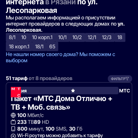
интернета
в Рязани
по ул.
Лесопарковая
Мы располагаем информацией о присутствии
интернет провайдеров в следующих домах по
ул.
Лесопарковая.
8/1
10
10 корп.1
10/1
10/2
12/1
12/3
18
18 корп.1
18/1
65
Не нашли номер своего дома? Мы поможем с
выбором
51 тариф
от 8 провайдеров
ФИЛЬТР
Акция
МТС
Пакет «МТС Дома Отлично +
ТВ + Моб. связь»
100
Мбит/с
233
ТВ
89
HD
800
минут,
100
SMS,
30
Гб
Wi-Fi роутер можно добавить к тарифу