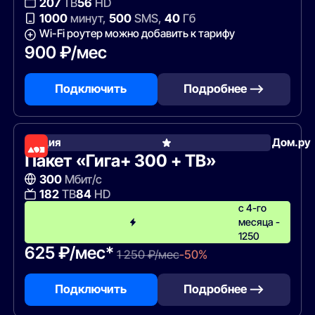
207
ТВ
56
HD
1000
минут,
500
SMS,
40
Гб
Wi-Fi роутер можно добавить к тарифу
900 ₽/мес
Подключить
Подробнее —>
Акция
Дом.ру
Пакет «Гига+ 300 + ТВ»
300
Мбит/с
182
ТВ
84
HD
с 4-го
месяца -
1250
625 ₽/мес*
1 250 ₽/мес
-50%
Подключить
Подробнее —>