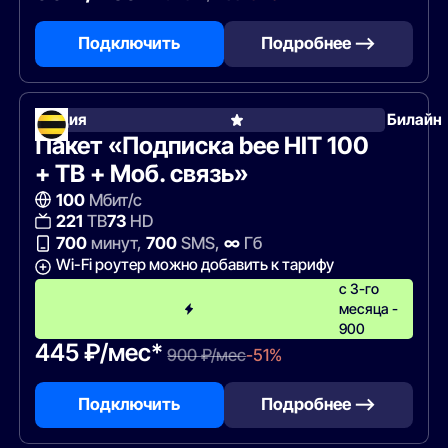
Подключить
Подробнее —>
Акция
Билайн
Пакет «Подписка bee HIT 100
+ ТВ + Моб. связь»
100
Мбит/с
221
ТВ
73
HD
700
минут,
700
SMS,
∞
Гб
Wi-Fi роутер можно добавить к тарифу
с 3-го
месяца -
900
445 ₽/мес*
900 ₽/мес
-51%
Подключить
Подробнее —>