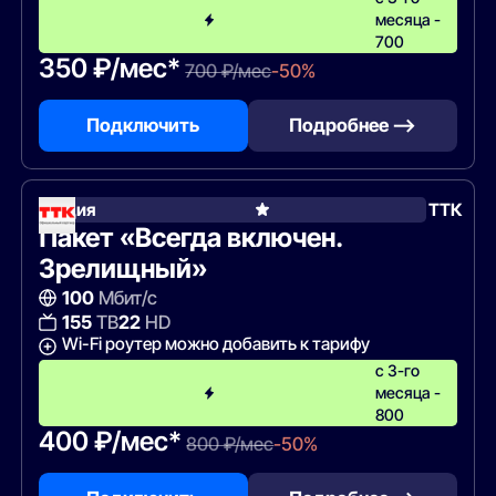
месяца -
700
350 ₽/мес*
700 ₽/мес
-50%
Подключить
Подробнее —>
Акция
ТТК
Пакет «Всегда включен.
Зрелищный»
100
Мбит/с
155
ТВ
22
HD
Wi-Fi роутер можно добавить к тарифу
с 3-го
месяца -
800
400 ₽/мес*
800 ₽/мес
-50%