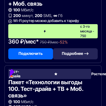
+ Моб. связь
100
Мбит/с
200
минут,
200
SMS,
∞
Гб
Wi-Fi роутер можно добавить к тарифу
с 3-го
месяца -
750
360 ₽/мес*
750 ₽/мес
-52%
Подключить
Подробнее —>
Тест-
Ростел
Драйв
Пакет «Технологии выгоды
100. Тест-драйв + ТВ + Моб.
связь»
100
Мбит/с