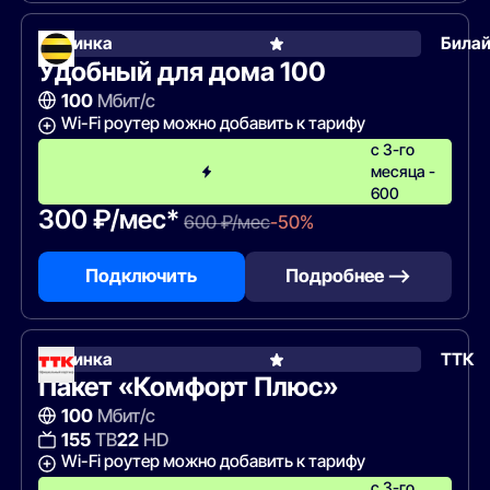
Новинка
Била
Удобный для дома 100
100
Мбит/с
Wi-Fi роутер можно добавить к тарифу
с 3-го
месяца -
600
300 ₽/мес*
600 ₽/мес
-50%
Подключить
Подробнее —>
Новинка
ТТК
Пакет «Комфорт Плюс»
100
Мбит/с
155
ТВ
22
HD
Wi-Fi роутер можно добавить к тарифу
с 3-го