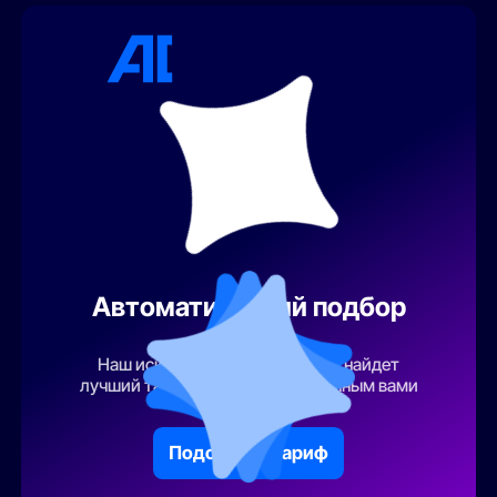
Автоматический подбор
тарифа
Наш искусственный интеллект найдет
лучший тарифный план по указанным вами
параметрам
Подобрать тариф