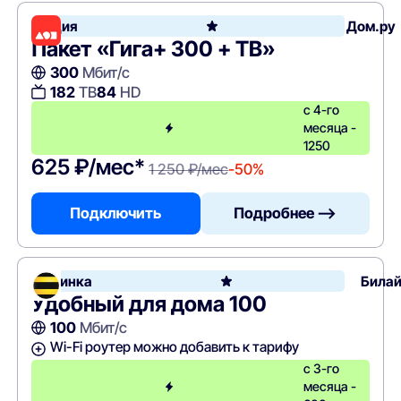
Акция
Дом.ру
Пакет «Гига+ 300 + ТВ»
300
Мбит/с
182
ТВ
84
HD
с 4-го
месяца -
1250
625 ₽/мес*
1 250 ₽/мес
-50%
Подключить
Подробнее —>
Новинка
Била
Удобный для дома 100
100
Мбит/с
Wi-Fi роутер можно добавить к тарифу
с 3-го
месяца -