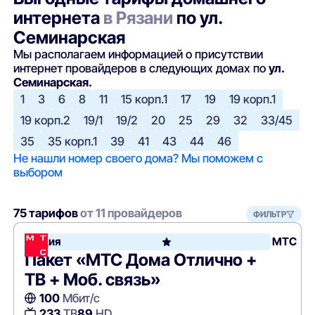
интернета
в Рязани
по ул.
Семинарская
Мы располагаем информацией о присутствии
интернет провайдеров в следующих домах по
ул.
Семинарская.
1
3
6
8
11
15 корп.1
17
19
19 корп.1
19 корп.2
19/1
19/2
20
25
29
32
33/45
35
35 корп.1
39
41
43
44
46
Не нашли номер своего дома? Мы поможем с
выбором
75 тарифов
от 11 провайдеров
ФИЛЬТР
Акция
МТС
Пакет «МТС Дома Отлично +
ТВ + Моб. связь»
100
Мбит/с
233
ТВ
89
HD