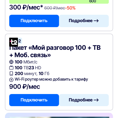
600
300 ₽/мес*
600 ₽/мес
-50%
Подключить
Подробнее —>
Tele2
Пакет «Мой разговор 100 + ТВ
+ Моб. связь»
100
Мбит/с
100
ТВ
23
HD
200
минут,
10
Гб
Wi-Fi роутер можно добавить к тарифу
900 ₽/мес
Подключить
Подробнее —>