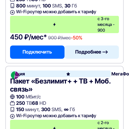
800
минут,
100
SMS,
30
Гб
Wi-Fi роутер можно добавить к тарифу
с 3-го
месяца -
900
450 ₽/мес*
900 ₽/мес
-50%
Подключить
Подробнее —>
Акция
МегаФо
Пакет «Безлимит+ + ТВ + Моб.
связь»
100
Мбит/с
250
ТВ
68
HD
150
минут,
300
SMS,
∞
Гб
Wi-Fi роутер можно добавить к тарифу
с 2-го
месяца -