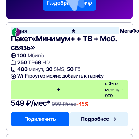
Подобрать тариф
Акция
МегаФо
Пакет«Минимум+ + ТВ + Моб.
связь»
100
Мбит/с
250
ТВ
68
HD
400
минут,
30
SMS,
50
Гб
Wi-Fi роутер можно добавить к тарифу
с 3-го
месяца -
999
549 ₽/мес*
999 ₽/мес
-45%
Подключить
Подробнее —>