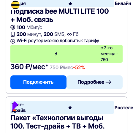
Акция
Билайн
Подписка bee MULTI LITE 100
+ Моб. связь
100
Мбит/с
200
минут,
200
SMS,
∞
Гб
Wi-Fi роутер можно добавить к тарифу
с 3-го
месяца -
750
360 ₽/мес*
750 ₽/мес
-52%
Подключить
Подробнее —>
Тест-
Ростел
Драйв
Пакет «Технологии выгоды
100. Тест-драйв + ТВ + Моб.