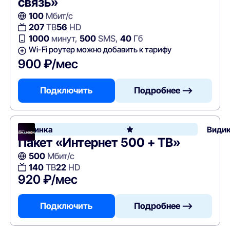
связь»
100
Мбит/с
207
ТВ
56
HD
1000
минут,
500
SMS,
40
Гб
Wi-Fi роутер можно добавить к тарифу
900 ₽/мес
Подключить
Подробнее —>
Новинка
Види
Пакет «Интернет 500 + ТВ»
500
Мбит/с
140
ТВ
22
HD
920 ₽/мес
Подключить
Подробнее —>