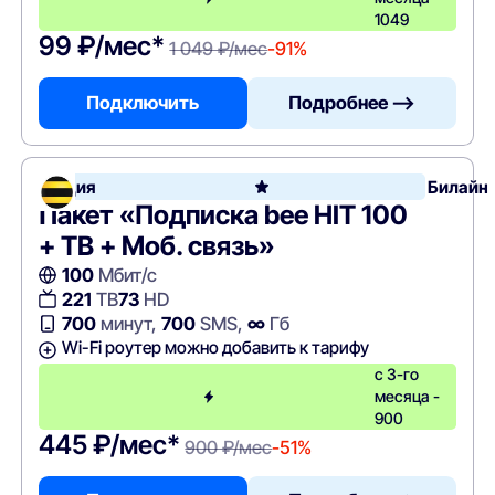
1049
99 ₽/мес*
1 049 ₽/мес
-91%
Подключить
Подробнее —>
Акция
Билайн
Пакет «Подписка bee HIT 100
+ ТВ + Моб. связь»
100
Мбит/с
221
ТВ
73
HD
700
минут,
700
SMS,
∞
Гб
Wi-Fi роутер можно добавить к тарифу
с 3-го
месяца -
900
445 ₽/мес*
900 ₽/мес
-51%