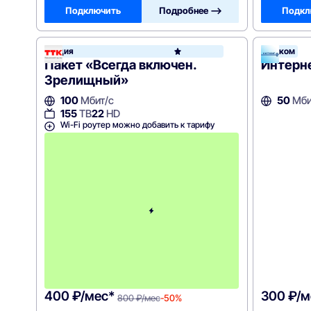
Подключить
Подробнее —>
Подкл
Акция
Сотком
ТТК
Пакет «Всегда включен.
Интерн
Зрелищный»
100
Мбит/с
50
Мби
155
ТВ
22
HD
Wi-Fi роутер можно добавить к тарифу
с
3
-
г
о
м
е
с
я
ц
а
-
8
0
0
400 ₽/мес*
300 ₽/м
800 ₽/мес
-50%