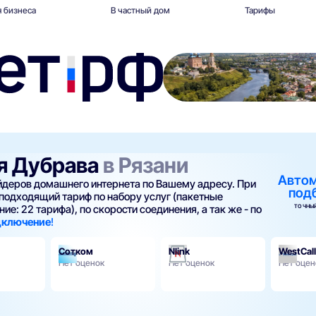
 бизнеса
В частный дом
Тарифы
ая Дубрава
в Рязани
Авто
айдеров домашнего интернета по Вашему адресу. При
под
подходящий тариф по набору услуг (пакетные
ТОЧНЫЙ
ие: 22 тарифа), по скорости соединения, а так же - по
одключение
!
Сотком
Nlink
WestCall
Нет оценок
Нет оценок
Нет оцен