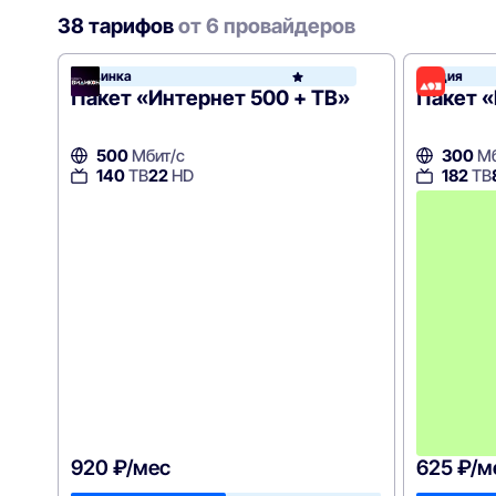
38 тарифов
от 6 провайдеров
Новинка
Акция
Вид
Пакет «Интернет 500 + ТВ»
Пакет «
500
Мбит/с
300
Мб
140
ТВ
22
HD
182
ТВ
920 ₽/мес
625 ₽/м