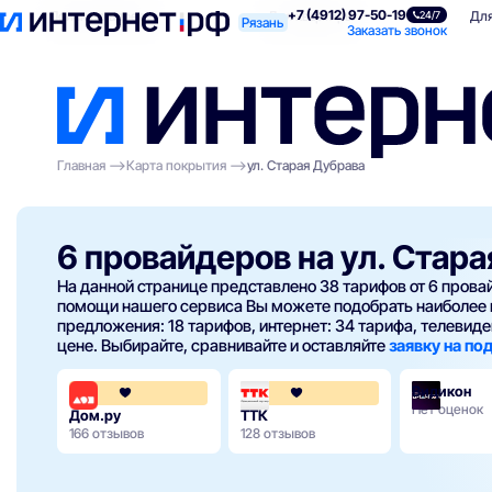
+7 (4912) 97-50-19
Поиск по адресу
Для квартиры
Для
24/7
Рязань
Заказать звонок
Главная
Карта покрытия
ул. Старая Дубрава
6 провайдеров на ул. Стар
На данной странице представлено 38 тарифов от 6 пров
помощи нашего сервиса Вы можете подобрать наиболее 
предложения: 18 тарифов, интернет: 34 тарифа, телевиден
цене. Выбирайте, сравнивайте и оставляйте
заявку на п
Видикон
4.3
4.3
Нет оценок
Дом.ру
ТТК
166 отзывов
128 отзывов