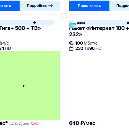
ючить
Подробнее —>
Подключить
Подро
у
Новинка
Дом.ру
Гига+ 500 + ТВ»
Пакет «Интернет 100 +
232»
ит/с
100
Мбит/с
84
HD
232
ТВ
90
HD
с
4
-
г
о
м
е
с
я
ц
а
-
1
4
0
0
ес*
640 ₽/мес
1 400 ₽/мес
-50%