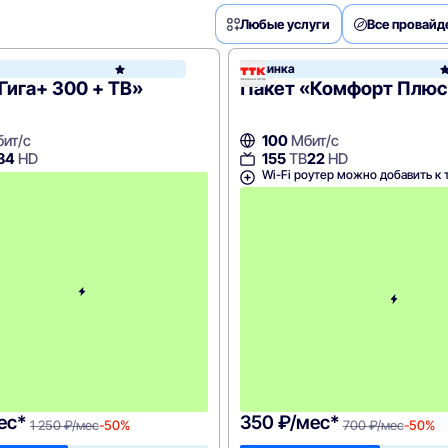
Любые услуги
Все провай
икон
Новинка
Дом.ру
Гига+ 300 + ТВ»
Пакет «Комфорт Плюс
ит/с
100
Мбит/с
84
HD
155
ТВ
22
HD
Wi-Fi роутер можно добавить к 
с
4
-
г
о
м
е
с
я
ц
а
-
1
2
5
0
ес*
350 ₽/мес*
1 250 ₽/мес
-50%
700 ₽/мес
-50%