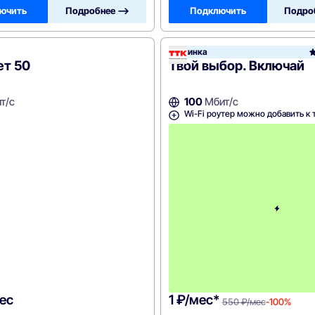
ючить
Подробнее —>
Подключить
Подро
Новинка
ет 50
Твой выбор. Включай
т/с
100
Мбит/с
Wi-Fi роутер можно добавить к 
ес
1 ₽/мес*
550 ₽/мес
-100%