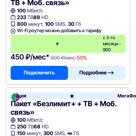
ТВ + Моб. связь»
100
Мбит/с
233
ТВ
89
HD
800
минут,
100
SMS,
30
Гб
Wi-Fi роутер можно добавить к тарифу
с 3-го
месяца -
900
450 ₽/мес*
900 ₽/мес
-50%
Подключить
Подробнее —>
Акция
МегаФо
Пакет «Безлимит+ + ТВ + Моб.
связь»
100
Мбит/с
250
ТВ
68
HD
150
минут,
300
SMS,
∞
Гб