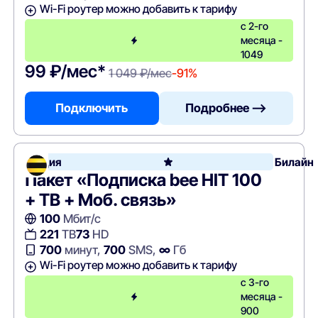
Wi-Fi роутер можно добавить к тарифу
с 2-го
месяца -
1049
99 ₽/мес*
1 049 ₽/мес
-91%
Подключить
Подробнее —>
Акция
Билайн
Пакет «Подписка bee HIT 100
+ ТВ + Моб. связь»
100
Мбит/с
221
ТВ
73
HD
700
минут,
700
SMS,
∞
Гб
Wi-Fi роутер можно добавить к тарифу
с 3-го
месяца -
900