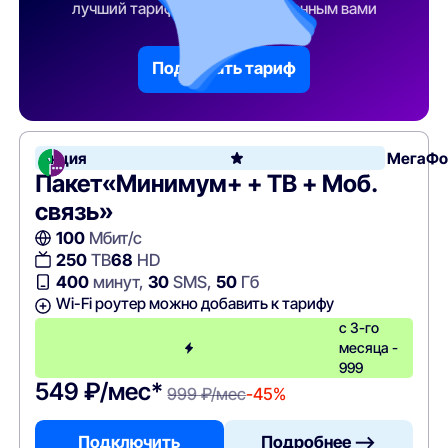
лучший тарифный план по указанным вами
параметрам
Подобрать тариф
Акция
МегаФо
Пакет«Минимум+ + ТВ + Моб.
связь»
100
Мбит/с
250
ТВ
68
HD
400
минут,
30
SMS,
50
Гб
Wi-Fi роутер можно добавить к тарифу
с 3-го
месяца -
999
549 ₽/мес*
999 ₽/мес
-45%
Подключить
Подробнее —>