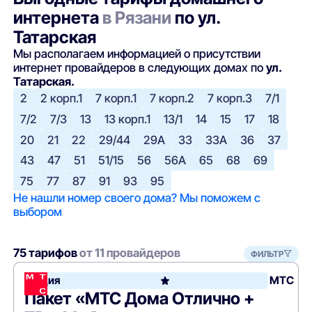
интернета
в Рязани
по ул.
Татарская
Мы располагаем информацией о присутствии
интернет провайдеров в следующих домах по
ул.
Татарская.
2
2 корп.1
7 корп.1
7 корп.2
7 корп.3
7/1
7/2
7/3
13
13 корп.1
13/1
14
15
17
18
20
21
22
29/44
29А
33
33А
36
37
43
47
51
51/15
56
56А
65
68
69
75
77
87
91
93
95
Не нашли номер своего дома? Мы поможем с
выбором
75 тарифов
от 11 провайдеров
ФИЛЬТР
Акция
МТС
Пакет «МТС Дома Отлично +