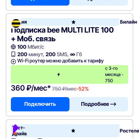
Акция
Билайн
Подписка bee MULTI LITE 100
+ Моб. связь
100
Мбит/с
200
минут,
200
SMS,
∞
Гб
Wi-Fi роутер можно добавить к тарифу
с 3-го
месяца -
750
360 ₽/мес*
750 ₽/мес
-52%
Подключить
Подробнее —>
Тест-
Ростел
Драйв