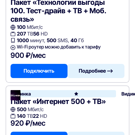
Пакет «Технологии выгоды
100. Тест-драйв + ТВ + Моб.
связь»
100
Мбит/с
207
ТВ
56
HD
1000
минут,
500
SMS,
40
Гб
Wi-Fi роутер можно добавить к тарифу
900 ₽/мес
Подключить
Подробнее —>
Новинка
Види
Пакет «Интернет 500 + ТВ»
500
Мбит/с
140
ТВ
22
HD
920 ₽/мес