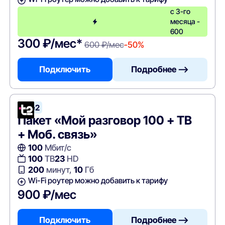
с 3-го
месяца -
600
300 ₽/мес*
600 ₽/мес
-50%
Подключить
Подробнее —>
Tele2
Пакет «Мой разговор 100 + ТВ
+ Моб. связь»
100
Мбит/с
100
ТВ
23
HD
200
минут,
10
Гб
Wi-Fi роутер можно добавить к тарифу
900 ₽/мес
Подключить
Подробнее —>