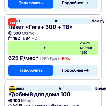
Подключить
Подробнее —>
Акция
Дом.ру
Пакет «Гига+ 300 + ТВ»
300
Мбит/с
182
ТВ
84
HD
с 4-го
месяца -
1250
625 ₽/мес*
1 250 ₽/мес
-50%
Подключить
Подробнее —>
Новинка
Била
Удобный для дома 100
100
Мбит/с
Wi-Fi роутер можно добавить к тарифу