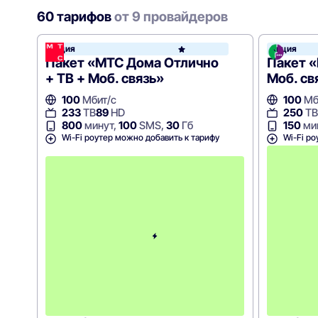
60 тарифов
от 9 провайдеров
Акция
Акция
МТС
Пакет «МТС Дома Отлично
Пакет «
+ ТВ + Моб. связь»
Моб. св
100
Мбит/с
100
Мб
233
ТВ
89
HD
250
ТВ
800
минут,
100
SMS,
30
Гб
150
ми
Wi-Fi роутер можно добавить к тарифу
Wi-Fi ро
с
3
-
г
о
м
е
с
я
ц
а
-
9
0
0