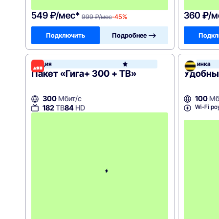
9
549 ₽/мес*
360 ₽/м
999 ₽/мес
-45%
Подключить
Подробнее —>
Подкл
Акция
Новинка
Дом.р
Пакет «Гига+ 300 + ТВ»
Удобны
300
Мбит/с
100
Мб
Wi-Fi ро
182
ТВ
84
HD
с
4
-
г
о
м
е
с
я
ц
а
-
1
2
5