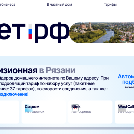
 бизнеса
В частный дом
Тарифы
визионная
в Рязани
Авто
айдеров домашнего интернета по Вашему адресу. При
под
подходящий тариф по набору услуг (пакетные
ТОЧНЫЙ
ие: 37 тарифов), по скорости соединения, а так же -
 подключение
!
Сотком
Nlink
WestCall
Нет оценок
Нет оценок
Нет оцен