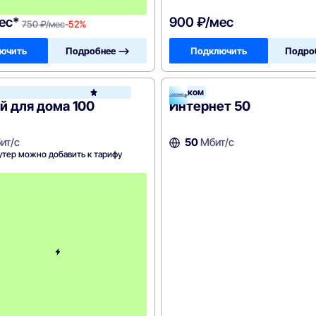
0
ес*
900 ₽/мес
750 ₽/мес
-52%
ючить
Подробнее —>
Подключить
Подро
у
Сотком
Билайн
й для дома 100
Интернет 50
ит/с
50
Мбит/с
утер можно добавить к тарифу
с
3
-
г
о
м
е
с
я
ц
а
-
6
0