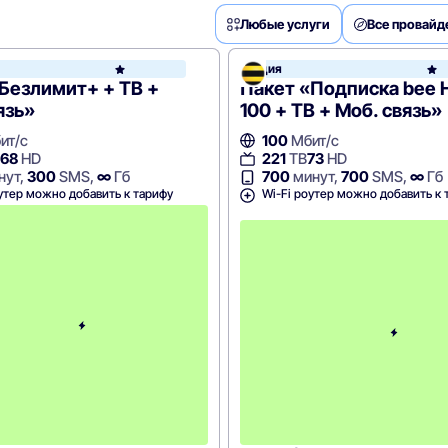
Любые услуги
Все провай
Акция
МегаФон
Безлимит+ + ТВ +
Пакет «Подписка bee 
язь»
100 + ТВ + Моб. связь»
ит/с
100
Мбит/с
68
HD
221
ТВ
73
HD
нут,
300
SMS,
∞
Гб
700
минут,
700
SMS,
∞
Гб
утер можно добавить к тарифу
Wi-Fi роутер можно добавить к 
с
2
-
г
о
м
е
с
я
ц
а
-
1
0
4
9