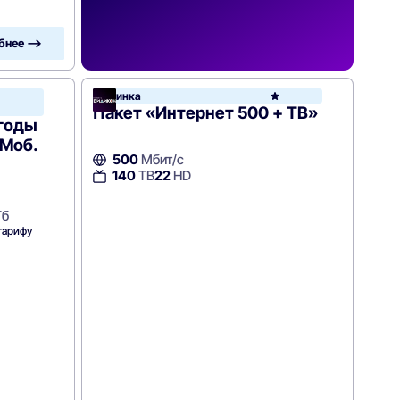
бнее —>
Новинка
Ростелеком
Пакет «Интернет 500 + ТВ»
ыгоды
 Моб.
500
Мбит/с
140
ТВ
22
HD
Гб
тарифу