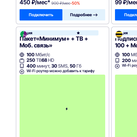
450 ₽/мес*
99 ₽/ме
900 ₽/мес
-50%
Подключить
Подробнее —>
Подкл
Акция
Акция
МегаФ
Пакет«Минимум+ + ТВ +
Подписк
Моб. связь»
100 + М
100
Мбит/с
100
Мб
250
ТВ
68
HD
200
ми
Wi-Fi ро
400
минут,
30
SMS,
50
Гб
Wi-Fi роутер можно добавить к тарифу
с
3
-
г
о
м
е
с
я
ц
а
-
9
9