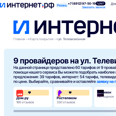
+7 (4912) 97-50-19
Поиск по адресу
Для квартиры
Для
24/7
Рязань
Заказать звонок
Главная
Карта покрытия
ул. Телевизионная
9 провайдеров на ул. Теле
На данной странице представлено 60 тарифов от 9 пров
помощи нашего сервиса Вы можете подобрать наиболее 
предложения: 39 тарифов, интернет: 54 тарифа, телевиден
по цене. Выбирайте, сравнивайте и оставляйте
заявку на
Видикон
4.3
3.8
Нет оценок
Дом.ру
Ростелеком
166 отзывов
330 отзывов