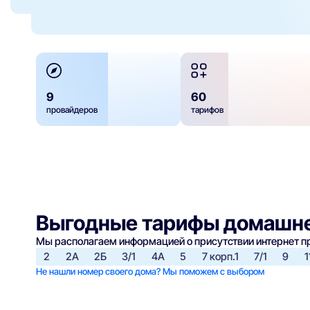
9
60
провайдеров
тарифов
Выгодные тарифы домашне
Мы располагаем информацией о присутствии интернет 
2
2А
2Б
3/1
4А
5
7 корп.1
7/1
9
1
Не нашли номер своего дома? Мы поможем с выбором