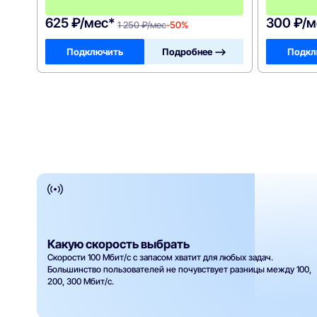
0
625 ₽/мес*
300 ₽/м
1 250 ₽/мес
-50%
Подключить
Подробнее —>
Подкл
Какую скорость выбрать
Скорости 100 Мбит/с с запасом хватит для любых задач.
Большинство пользователей не почувствует разницы между 100,
200, 300 Мбит/с.