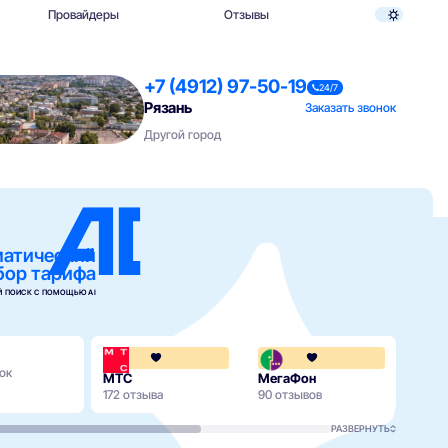
Провайдеры
Отзывы
+7 (4912) 97-50-19
24/7
Рязань
Заказать звонок
Другой город
матический
бор тарифа
 ПОИСК С ПОМОЩЬЮ AI
4.1
ок
МТС
МегаФон
Била
172 отзыва
90 отзывов
112 о
РАЗВЕРНУТЬ