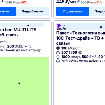
с*
445 ₽/мес*
1 049 ₽/мес
-91%
900 ₽/мес
-51%
ючить
Подробнее —>
Подключить
Подро
он
Тест-
Билайн
Драйв
а bee MULTI LITE
Пакет «Технологии в
об. связь
100. Тест-драйв + ТВ +
ит/с
связь»
нут,
200
SMS,
∞
Гб
100
Мбит/с
утер можно добавить к тарифу
207
ТВ
56
HD
1000
минут,
500
SMS,
40
с
Wi-Fi роутер можно добавить к 
3
-
г
о
м
е
с
я
ц
а
-
7
5