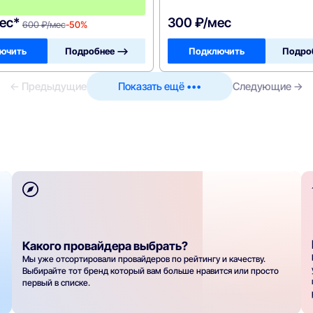
0
ес*
300 ₽/мес
600 ₽/мес
-50%
ючить
Подробнее —>
Подключить
Подро
← Предыдущие
Показать ещё •••
Следующие →
Какого провайдера выбрать?
Мы уже отсортировали провайдеров по рейтингу и качеству.
Выбирайте тот бренд который вам больше нравится или просто
первый в списке.