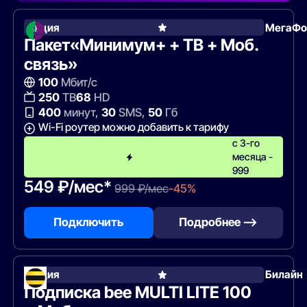
Акция
МегаФо
Пакет«Минимум+ + ТВ + Моб.
связь»
100
Мбит/с
250
ТВ
68
HD
400
минут,
30
SMS,
50
Гб
Wi-Fi роутер можно добавить к тарифу
с 3-го
месяца -
999
549 ₽/мес*
999 ₽/мес
-45%
Подключить
Подробнее —>
Акция
Билайн
Подписка bee MULTI LITE 100