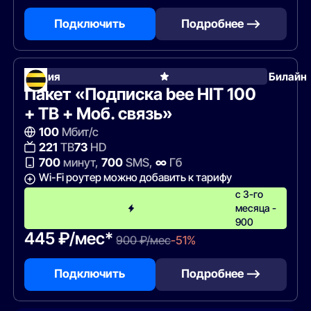
Подключить
Подробнее —>
Акция
Билайн
Пакет «Подписка bee HIT 100
+ ТВ + Моб. связь»
100
Мбит/с
221
ТВ
73
HD
700
минут,
700
SMS,
∞
Гб
Wi-Fi роутер можно добавить к тарифу
с 3-го
месяца -
900
445 ₽/мес*
900 ₽/мес
-51%
Подключить
Подробнее —>