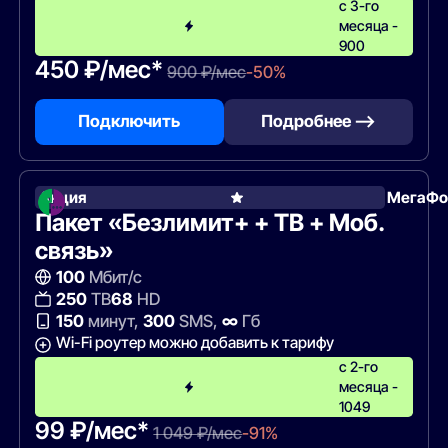
с 3-го
месяца -
900
450 ₽/мес*
900 ₽/мес
-50%
Подключить
Подробнее —>
Акция
МегаФо
Пакет «Безлимит+ + ТВ + Моб.
связь»
100
Мбит/с
250
ТВ
68
HD
150
минут,
300
SMS,
∞
Гб
Wi-Fi роутер можно добавить к тарифу
с 2-го
месяца -
1049
99 ₽/мес*
1 049 ₽/мес
-91%