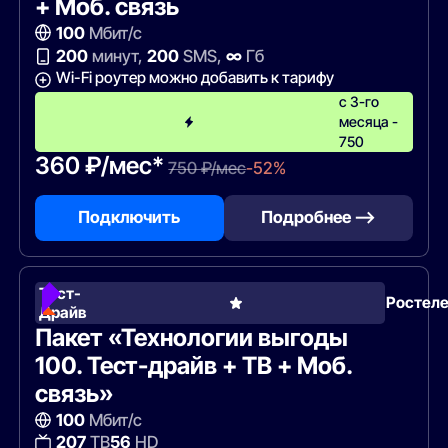
+ Моб. связь
100
Мбит/с
200
минут,
200
SMS,
∞
Гб
Wi-Fi роутер можно добавить к тарифу
с 3-го
месяца -
750
360 ₽/мес*
750 ₽/мес
-52%
Подключить
Подробнее —>
Тест-
Ростел
Драйв
Пакет «Технологии выгоды
100. Тест-драйв + ТВ + Моб.
связь»
100
Мбит/с
207
ТВ
56
HD