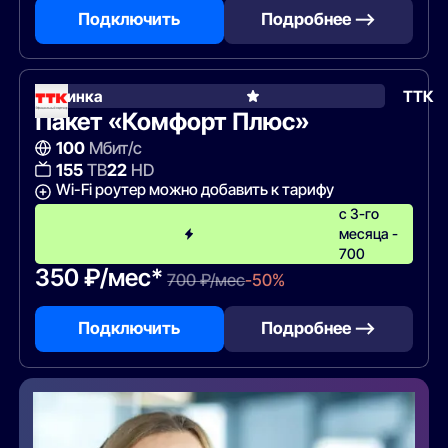
Подключить
Подробнее —>
Новинка
ТТК
Пакет «Комфорт Плюс»
100
Мбит/с
155
ТВ
22
HD
Wi-Fi роутер можно добавить к тарифу
с 3-го
месяца -
700
350 ₽/мес*
700 ₽/мес
-50%
Подключить
Подробнее —>