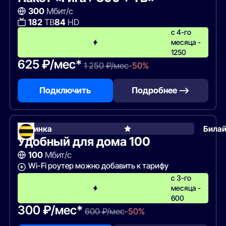
300
Мбит/с
182
ТВ
84
HD
с 4-го
месяца -
1250
625 ₽/мес*
1 250 ₽/мес
-50%
Подключить
Подробнее —>
Новинка
Била
Удобный для дома 100
100
Мбит/с
Wi-Fi роутер можно добавить к тарифу
с 3-го
месяца -
600
300 ₽/мес*
600 ₽/мес
-50%