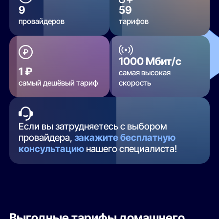
9
59
провайдеров
тарифов
1000 Мбит/с
1 ₽
самая высокая
самый дешёвый тариф
скорость
Если вы затрудняетесь с выбором
провайдера,
закажите бесплатную
консультацию
нашего специалиста!
Выгодные тарифы домашнего