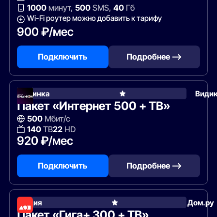
1000
минут,
500
SMS,
40
Гб
Wi-Fi роутер можно добавить к тарифу
900 ₽/мес
Подключить
Подробнее —>
Новинка
Види
Пакет «Интернет 500 + ТВ»
500
Мбит/с
140
ТВ
22
HD
920 ₽/мес
Подключить
Подробнее —>
Акция
Дом.ру
Пакет «Гига+ 300 + ТВ»