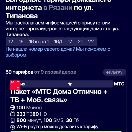
интернета
в Рязани
по ул.
Типанова
Мы располагаем информацией о присутствии
интернет провайдеров в следующих домах по
ул.
Типанова.
12
16
16 корп.1
16/1
17
21
22
Не нашли номер своего дома? Мы поможем с
выбором
59 тарифов
от 9 провайдеров
ФИЛЬТР
Акция
МТС
Пакет «МТС Дома Отлично +
ТВ + Моб. связь»
100
Мбит/с
233
ТВ
89
HD
800
минут,
100
SMS,
30
Гб
Wi-Fi роутер можно добавить к тарифу