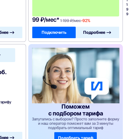
1
1
9
9
99 ₽/мес*
1 199 ₽/мес
-92%
бнее —>
Подключить
Подробнее —>
МегаФон
об.
тарифу
Поможем
с подбором тарифа
Запутались с выбором? Просто заполните форму
и наш оператор поможет вам за 3 минуты
подобрать оптимальный тариф
бнее —>
Подобрать тариф