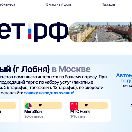
 бизнеса
В частный дом
Тарифы
ый (г Лобня)
в Москве
Авто
айдеров домашнего интернета по Вашему адресу. При
под
подходящий тариф по набору услуг (пакетные
ТОЧНЫЙ
: 29 тарифов, телефония: 13 тарифов), по скорости
и оставляйте
заявку на подключение
!
4.3
4.1
м
МегаФон
МТС Home
90 отзывов
171 отзыв