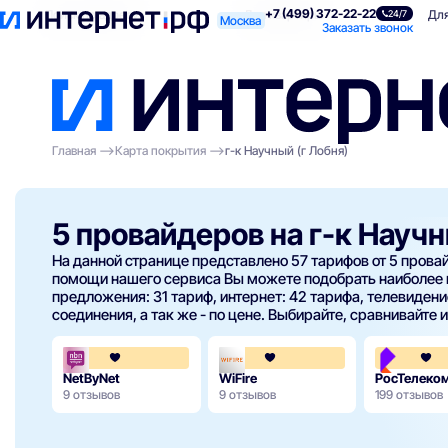
+7 (499) 372-22-22
Поиск по адресу
Для квартиры
Для
24/7
Москва
Заказать звонок
Главная
Карта покрытия
г-к Научный (г Лобня)
5 провайдеров на г-к Научн
На данной странице представлено 57 тарифов от 5 пров
помощи нашего сервиса Вы можете подобрать наиболее 
предложения: 31 тариф, интернет: 42 тарифа, телевидение
соединения, а так же - по цене. Выбирайте, сравнивайте 
3.7
4.3
NetByNet
WiFire
РосТелеко
9 отзывов
9 отзывов
199 отзывов