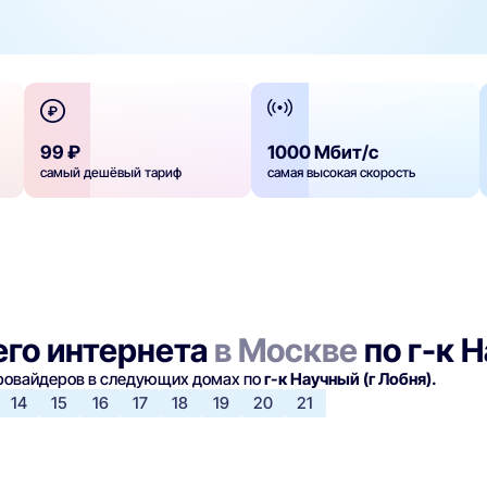
99 ₽
1000 Мбит/с
самый дешёвый тариф
самая высокая скорость
го интернета
в Москве
по г-к Н
провайдеров в следующих домах по
г-к Научный (г Лобня).
14
15
16
17
18
19
20
21