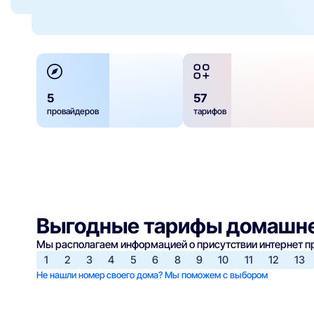
5
57
провайдеров
тарифов
Выгодные тарифы домашне
Мы располагаем информацией о присутствии интернет 
1
2
3
4
5
6
8
9
10
11
12
13
Не нашли номер своего дома? Мы поможем с выбором