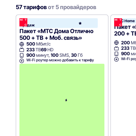
57 тарифов
от 5 провайдеров
Хит
МТС Home
МТС
продаж
Hom
Пакет 
Пакет «МТС Дома Отлично
200 + Т
500 + ТВ + Моб. связь»
200
Мб
500
Мбит/с
233
ТВ
233
ТВ
69
HD
900
ми
900
минут,
100
SMS,
30
Гб
Wi-Fi ро
Wi-Fi роутер можно добавить к тарифу
с
3
-
г
о
м
е
с
я
ц
а
-
1
0
4
0