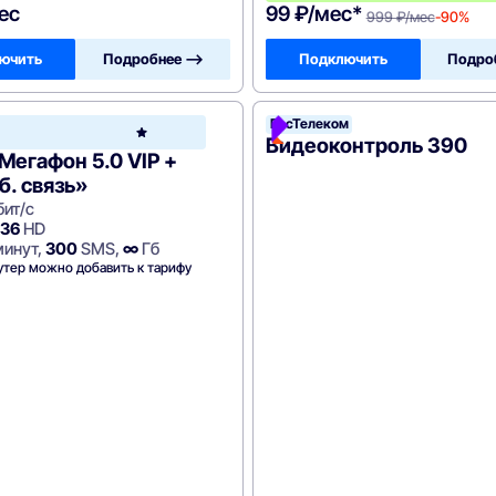
ес
99 ₽/мес*
999 ₽/мес
-90%
ючить
Подробнее —>
Подключить
Подро
РосТелеком
еком
МегаФон
Видеоконтроль 390
Мегафон 5.0 VIP +
б. связь»
ит/с
36
HD
инут,
300
SMS,
∞
Гб
утер можно добавить к тарифу