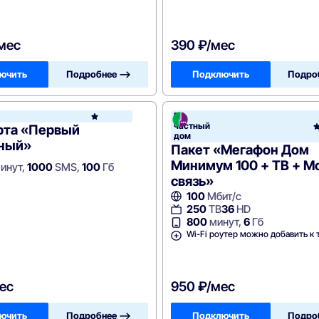
/мес
390 ₽/мес
ючить
Подробнее —>
Подключить
Подро
В
РосТелеком
еком
частный
рта «Первый
дом
ный»
Пакет «Мегафон Дом
Минимум 100 + ТВ + М
инут,
1000
SMS,
100
Гб
связь»
100
Мбит/с
250
ТВ
36
HD
800
минут,
6
Гб
Wi-Fi роутер можно добавить к 
ес
950 ₽/мес
ючить
Подробнее —>
Подключить
Подро