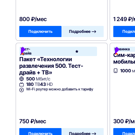
800 ₽/мес
1 249 ₽
Подключить
Подробнее —>
Подкл
Тест-
Новинка
РосТел
Драйв
Сим-ка
Пакет «Технологии
мобиль
развлечения 500. Тест-
1000
м
драйв + ТВ»
500
Мбит/с
180
ТВ
43
HD
Wi-Fi роутер можно добавить к тарифу
750 ₽/мес
300 ₽/м
Подключить
Подробнее —>
Подкл