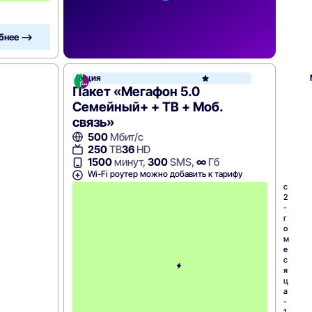
бнее —>
Акция
Пакет «Мегафон 5.0
Семейный+ + ТВ + Моб.
связь»
500
Мбит/с
250
ТВ
36
HD
1500
минут,
300
SMS,
∞
Гб
Wi-Fi роутер можно добавить к тарифу
с
2
-
г
о
м
е
с
я
ц
а
-