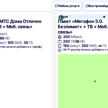
Любые услуги
Все провай
Акция
e
«МТС Дома Отлично
Пакет «Мегафон 5.0.
В + Моб. связь»
Безлимит+ + ТВ + Моб.
связь»
ит/с
200
Мбит/с
69
HD
250
ТВ
36
HD
нут,
100
SMS,
30
Гб
150
минут,
300
SMS,
∞
Гб
утер можно добавить к тарифу
Wi-Fi роутер можно добавить к 