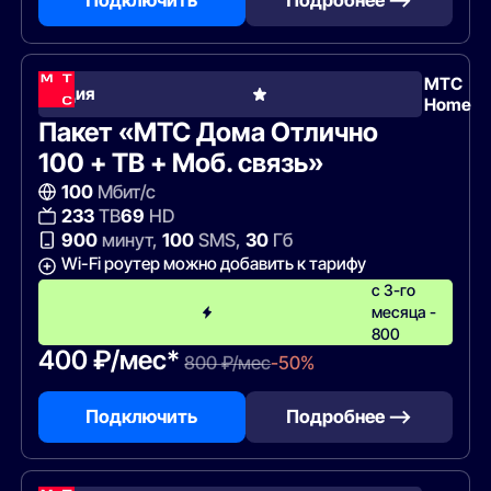
МТС
Акция
Home
Пакет «МТС Дома Отлично
100 + ТВ + Моб. связь»
100
Мбит/с
233
ТВ
69
HD
900
минут,
100
SMS,
30
Гб
Wi-Fi роутер можно добавить к тарифу
c 3-го
месяца -
800
400 ₽/мес*
800 ₽/мес
-50%
Подключить
Подробнее —>