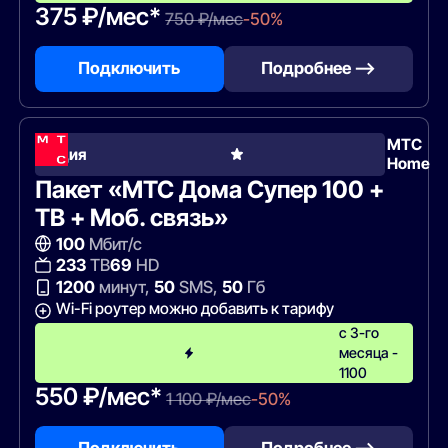
375 ₽/мес*
750 ₽/мес
-50%
Подключить
Подробнее —>
МТС
Акция
Home
Пакет «МТС Дома Супер 100 +
ТВ + Моб. связь»
100
Мбит/с
233
ТВ
69
HD
1200
минут,
50
SMS,
50
Гб
Wi-Fi роутер можно добавить к тарифу
с 3-го
месяца -
1100
550 ₽/мес*
1 100 ₽/мес
-50%
Подключить
Подробнее —>