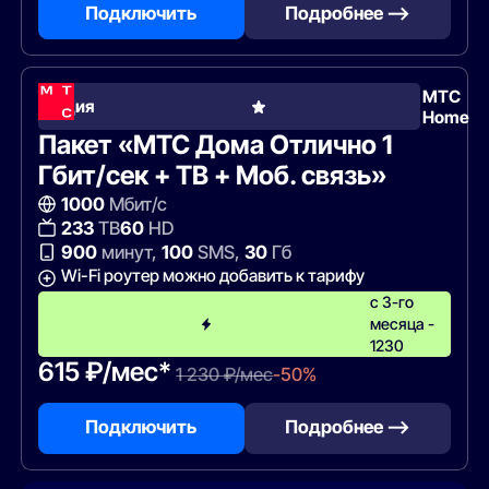
Подключить
Подробнее —>
МТС
Акция
Home
Пакет «МТС Дома Отлично 1
Гбит/сек + ТВ + Моб. связь»
1000
Мбит/с
233
ТВ
60
HD
900
минут,
100
SMS,
30
Гб
Wi-Fi роутер можно добавить к тарифу
с 3-го
месяца -
1230
615 ₽/мес*
1 230 ₽/мес
-50%
Подключить
Подробнее —>