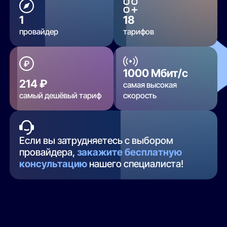
1
18
провайдер
тарифов
1000 Мбит/с
214 ₽
самая высокая
самый дешёвый тариф
скорость
Если вы затрудняетесь с выбором
провайдера,
закажите бесплатную
консультацию
нашего специалиста!