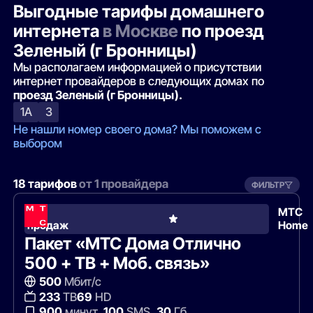
Выгодные тарифы домашнего
интернета
в Москве
по проезд
Зеленый (г Бронницы)
Мы располагаем информацией о присутствии
интернет провайдеров в следующих домах по
проезд Зеленый (г Бронницы).
1А
3
Не нашли номер своего дома? Мы поможем с
выбором
18 тарифов
от 1 провайдера
ФИЛЬТР
Хит
МТС
продаж
Home
Пакет «МТС Дома Отлично
500 + ТВ + Моб. связь»
500
Мбит/с
233
ТВ
69
HD
900
минут,
100
SMS,
30
Гб