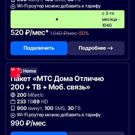
Wi-Fi роутер можно добавить к тарифу
с 3-го
месяца -
1040
520 ₽/мес*
1 040 ₽/мес
-50%
Подключить
Подробнее —>
МТС Home
Пакет «МТС Дома Отлично
200 + ТВ + Моб. связь»
200
Мбит/с
233
ТВ
69
HD
900
минут,
100
SMS,
30
Гб
Wi-Fi роутер можно добавить к тарифу
990 ₽/мес