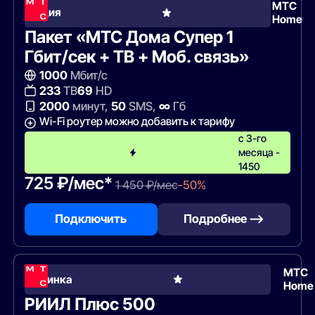
МТС
Акция
Home
Пакет «МТС Дома Супер 1
Гбит/сек + ТВ + Моб. связь»
1000
Мбит/с
233
ТВ
69
HD
2000
минут,
50
SMS,
∞
Гб
Wi-Fi роутер можно добавить к тарифу
с 3-го
месяца -
1450
725 ₽/мес*
1 450 ₽/мес
-50%
Подключить
Подробнее —>
МТС
Новинка
Home
РИИЛ Плюс 500