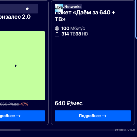
UCA Networks
UCA
Networks
Пакет «Даём за 640 +
нзалес 2.0
ТВ»
100
Мбит/с
314
с
ТВ
98
HD
4
-
г
о
м
е
с
я
ц
а
-
6
6
0
640 ₽/мес
660 ₽/мес
-47%
робнее —>
Подробнее —>
РАЗВЕРНУТЬ