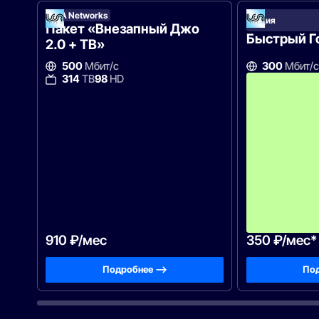
UCA Networks
Акция
Пакет «Внезапный Джо
Быстрый Го
2.0 + ТВ»
500
Мбит/с
300
Мбит/с
314
ТВ
98
HD
910 ₽/мес
350 ₽/мес*
Подробнее —>
Под