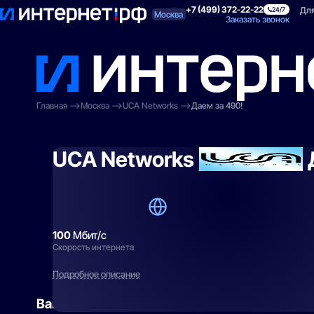
+7 (499) 372-22-22
Поиск по адресу
Для квартиры
Для
24/7
Москва
Заказать звонок
Главная
Москва
UCA Networks
Даем за 490!
UCA Networks
100
Мбит/с
Скорость интернета
Подробное описание
Вам могут подойти
эти тарифы