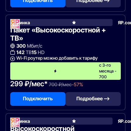
Подключить
Подробнее —>
Новинка
ЯР.c
Пакет «Высокоскоростной +
ТВ»
300
Мбит/с
142
ТВ
15
HD
Wi-Fi роутер можно добавить к тарифу
с 3-го
месяца -
700
299 ₽/мес*
700 ₽/мес
-57%
Подключить
Подробнее —>
Новинка
ЯР.c
Высокоскоростной