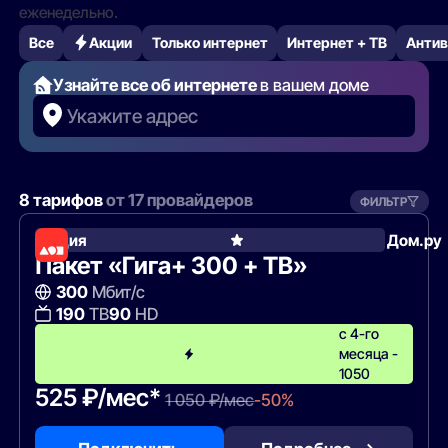
еженедельно.
Все
Акции
Только интернет
Интернет + ТВ
Антив
Узнайте все об интернете
в вашем доме
Укажите адрес
8 тарифов
от 17 провайдеров
ФИЛЬТР
Акция
Дом.ру
Пакет «Гига+ 300 + ТВ»
300
Мбит/с
190
ТВ
90
HD
с 4-го
месяца -
1050
525 ₽/мес*
1 050 ₽/мес
-50%