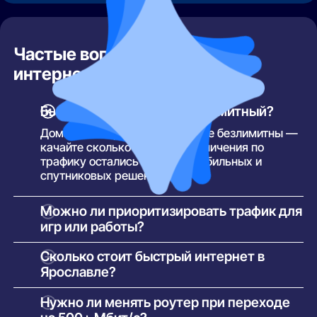
Частые вопросы о быстром
интернете в Ярославле
Быстрый интернет — безлимитный?
Домашние тарифы в Ярославле безлимитны —
качайте сколько угодно. Ограничения по
трафику остались только у мобильных и
спутниковых решений.
Можно ли приоритизировать трафик для
игр или работы?
Общая, и это аргумент за скоростной тариф:
Сколько стоит быстрый интернет в
500+ Мбит/с снимают конкуренцию устройств
Ярославле?
— каждый получает сколько нужно.
По акциям скоростные тарифы почти догоняют
Нужно ли менять роутер при переходе
обычные: провайдеры продвигают оптику и