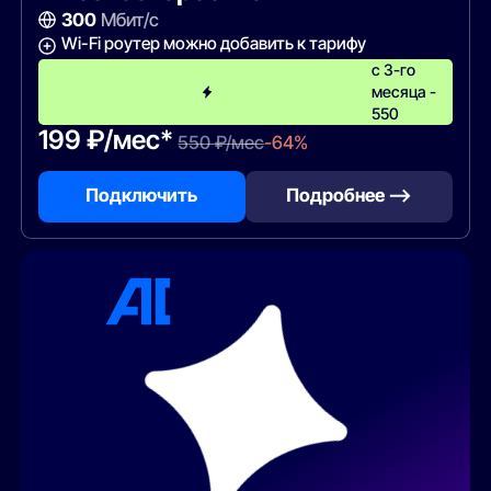
300
Мбит/с
Wi-Fi роутер можно добавить к тарифу
с 3-го
месяца -
550
199 ₽/мес*
550 ₽/мес
-64%
Подключить
Подробнее —>