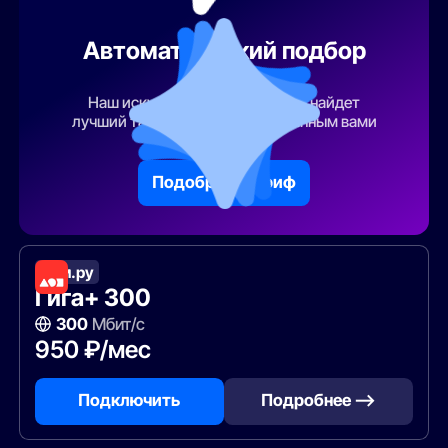
Автоматический подбор
тарифа
Наш искусственный интеллект найдет
лучший тарифный план по указанным вами
параметрам
Подобрать тариф
Дом.ру
Гига+ 300
300
Мбит/с
950 ₽/мес
Подключить
Подробнее —>