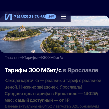
Ярославль
+7 (4852) 31-78-68
24/7
Главная
Тарифы
300 Мбит/с
Тарифы 300 Мбит/с
в Ярославле
Каждая карточка — реальный тариф с реальной
ценой. Никаких звёздочек, Ярославль!
Средняя цена тарифа в Ярославле — 1402₽/
мес; самый доступный — от 1₽.
Данные актуальны на 04:52 7 августа 2026, обновляем