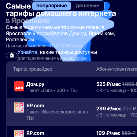
Самые
популярные
дешевые
тарифы домашнего интернета
в Ярославле
Самые подключаемые тарифные планы в
Ярославле у провайдеров Дом.ру, Яркий.ком,
Ростелеком .
Данные обновлены 31.07.2026 года
Узнайте
, какие тарифы доступны
для подключения в вашем доме
Тариф, провайдер
Абонентская плат
Дом.ру
525 ₽/мес
1 050 
Пакет «Гига+ 300 + ТВ»
с 4-го месяца - 10
ЯР.com
299 ₽/мес
700 ₽
Пакет «Высокоскоростной +
с 3-го месяца - 70
ТВ»
ЯР.com
199 ₽/мес
550 ₽