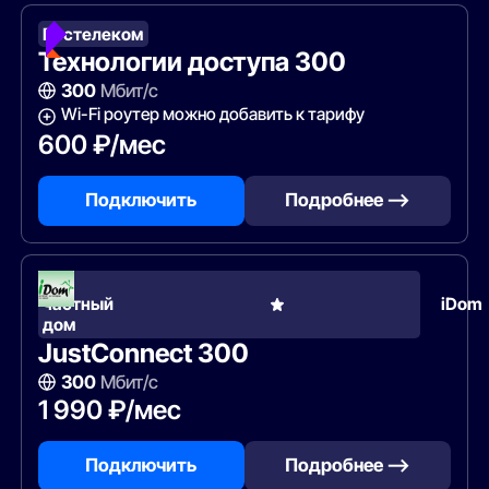
Ростелеком
Технологии доступа 300
300
Мбит/с
Wi-Fi роутер можно добавить к тарифу
600 ₽/мес
Подключить
Подробнее —>
В
частный
iDom
дом
JustConnect 300
300
Мбит/с
1 990 ₽/мес
Подключить
Подробнее —>