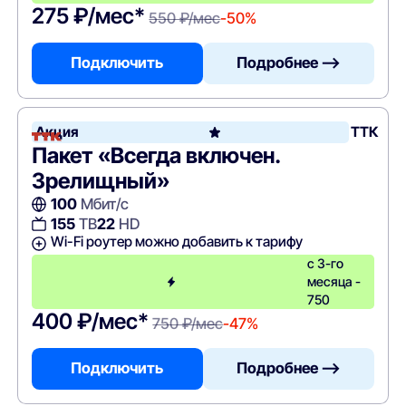
275 ₽/мес*
550 ₽/мес
-50%
Подключить
Подробнее —>
Акция
ТТК
Пакет «Всегда включен.
Зрелищный»
100
Мбит/с
155
ТВ
22
HD
Wi-Fi роутер можно добавить к тарифу
с 3-го
месяца -
750
400 ₽/мес*
750 ₽/мес
-47%
Подключить
Подробнее —>