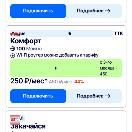
Подключить
Подробнее —>
Акция
ТТК
Комфорт
100
Мбит/с
Wi-Fi роутер можно добавить к тарифу
с 3-го
месяца -
450
250 ₽/мес*
450 ₽/мес
-44%
Подключить
Подробнее —>
АТЭЛ
Закачайся