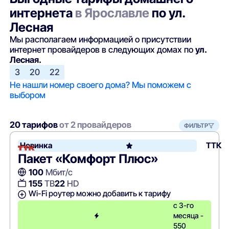
интернета
в Ярославле
по ул.
Лесная
Мы располагаем информацией о присутствии
интернет провайдеров в следующих домах по
ул.
Лесная.
3
20
22
Не нашли номер своего дома? Мы поможем с
выбором
20 тарифов
от 2 провайдеров
ФИЛЬТР
Новинка
ТТК
Пакет «Комфорт Плюс»
100
Мбит/с
155
ТВ
22
HD
Wi-Fi роутер можно добавить к тарифу
с 3-го
месяца -
550