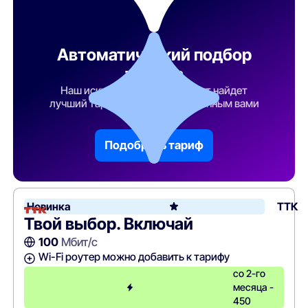
Автоматический подбор
тарифа
Наш искусственный интеллект найдет
лучший тарифный план по указанным вами
параметрам
Подобрать тариф
Новинка
ТТК
Твой выбор. Включай
100
Мбит/с
Wi-Fi роутер можно добавить к тарифу
со 2-го
месяца -
450